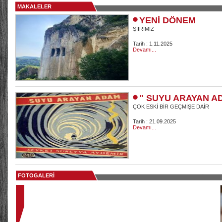
MAKALELER
YENİ DÖNEM
ŞİİRİMİZ
Tarih : 1.11.2025
Devamı...
" SUYU ARAYAN A
ÇOK ESKİ BİR GEÇMİŞE DAİR
Tarih : 21.09.2025
Devamı...
FOTOGALERİ