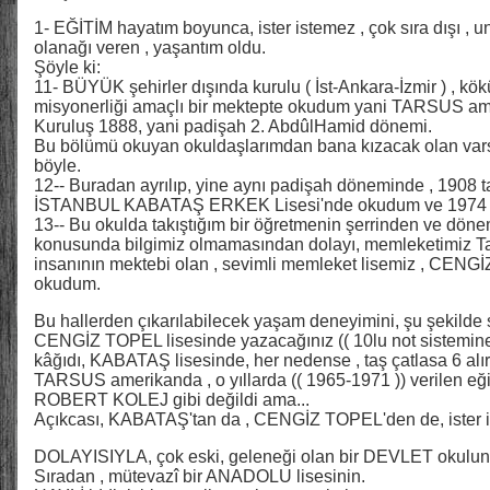
1- EĞİTİM hayatım boyunca, ister istemez , çok sıra dışı ,
olanağı veren , yaşantım oldu.
Şöyle ki:
11- BÜYÜK şehirler dışında kurulu ( İst-Ankara-İzmir ) , kökü
misyonerliği amaçlı bir mektepte okudum yani TARSUS ame
Kuruluş 1888, yani padişah 2. AbdûlHamid dönemi.
Bu bölümü okuyan okuldaşlarımdan bana kızacak olan vars
böyle.
12-- Buradan ayrılıp, yine aynı padişah döneminde , 1908 t
İSTANBUL KABATAŞ ERKEK Lisesi'nde okudum ve 1974 
13-- Bu okulda takıştığım bir öğretmenin şerrinden ve döne
konusunda bilgimiz olmamasından dolayı, memleketimiz T
insanının mektebi olan , sevimli memleket lisemiz , CENGİZ 
okudum.
Bu hallerden çıkarılabilecek yaşam deneyimini, şu şekilde 
CENGİZ TOPEL lisesinde yazacağınız (( 10lu not sistemine g
kâğıdı, KABATAŞ lisesinde, her nedense , taş çatlasa 6 alır 
TARSUS amerikanda , o yıllarda (( 1965-1971 )) verilen eğ
ROBERT KOLEJ gibi değildi ama...
Açıkcası, KABATAŞ'tan da , CENGİZ TOPEL'den de, ister i
DOLAYISIYLA, çok eski, geleneği olan bir DEVLET okulun
Sıradan , mütevazî bir ANADOLU lisesinin.