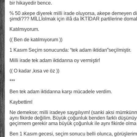
bir hikayedir bence.
% 50 akepe diyerek milli irade oluyorsa, akepe demeyen dig
şimdi??? MİLLİolmak için illâ da İKTİDAR partilerine doma
Katılmıyorum.
(( Ben de katılmıyorum ))
1 Kasım Seçim sonucunda: “tek adam iktidarı”seçilmiştir.
Milli irade tek adam iktidarına oy vermiştir!
(( O kadar ,kısa ve öz ))
***
Ben tek adam iktidarına karşı mücadele verdim.
Kaybettim!
Ne demekse; milli iradeye saygılıyım! (sanki aksi mümkünmüş
aynı fikirde değilim. Büyük çoğunluk benden farklı düşünüy
geçirmem gerekir ama büyük çoğunluk ile aynı fikirde olm
Ben 1 Kasım gecesi, seçim sonucu belli olunca, görüşlerimi