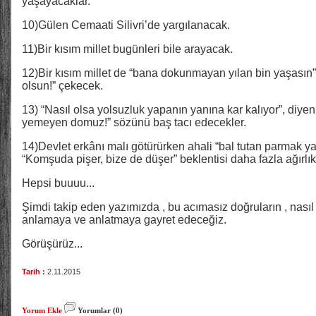
yaşayacaklar.
10)Gülen Cemaati Silivri’de yargılanacak.
11)Bir kısım millet bugünleri bile arayacak.
12)Bir kısım millet de “bana dokunmayan yılan bin yaşasın”,
olsun!” çekecek.
13) “Nasıl olsa yolsuzluk yapanın yanına kar kalıyor”, diyenl
yemeyen domuz!” sözünü baş tacı edecekler.
14)Devlet erkânı malı götürürken ahali “bal tutan parmak yal
“Komşuda pişer, bize de düşer” beklentisi daha fazla ağırlı
Hepsi buuuu...
Şimdi takip eden yazımızda , bu acımasız doğruların , nası
anlamaya ve anlatmaya gayret edeceğiz.
Görüşürüz...
Tarih :
2.11.2015
Yorum Ekle
Yorumlar (0)