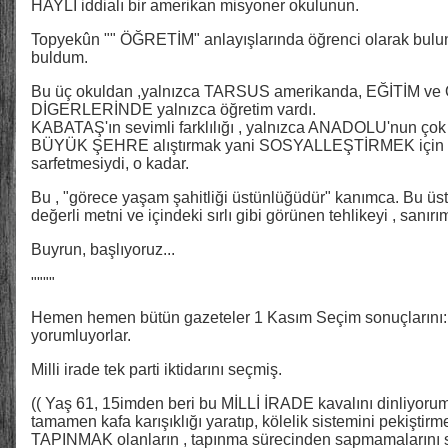
HAYLİ iddialı bir amerikan misyoner okulunun.
Topyekûn "" ÖĞRETİM" anlayışlarında öğrenci olarak bu
buldum.
Bu üç okuldan ,yalnızca TARSUS amerikanda, EĞİTİM ve
DİGERLERİNDE yalnızca öğretim vardı.
KABATAŞ'ın sevimli farklılığı , yalnızca ANADOLU'nun çok ç
BÜYÜK ŞEHRE alıştırmak yani SOSYALLEŞTİRMEK için , g
sarfetmesiydi, o kadar.
Bu , "görece yaşam şahitliği üstünlüğüdür" kanımca. Bu üs
değerli metni ve içindeki sırlı gibi görünen tehlikeyi , sanır
Buyrun, başlıyoruz...
""""
Hemen hemen bütün gazeteler 1 Kasım Seçim sonuçlarını: “te
yorumluyorlar.
Milli irade tek parti iktidarını seçmiş.
(( Yaş 61, 15imden beri bu MİLLİ İRADE kavalını dinliyor
tamamen kafa karışıklığı yaratıp, kölelik sistemini pekiştirmek
TAPINMAK olanların , tapınma sürecinden sapmamalarını 