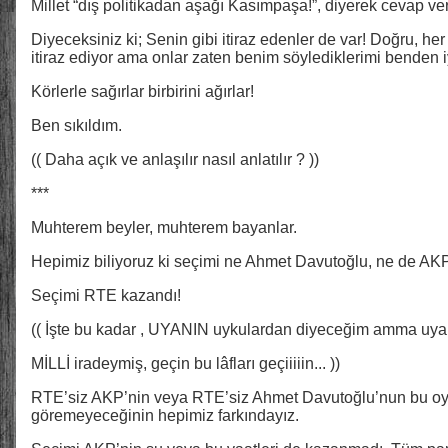
Millet “dış politikadan aşağı Kasımpaşa!”, diyerek cevap ver
Diyeceksiniz ki; Senin gibi itiraz edenler de var! Doğru, 
itiraz ediyor ama onlar zaten benim söylediklerimi benden iyi
Körlerle sağırlar birbirini ağırlar!
Ben sıkıldım.
(( Daha açık ve anlaşılır nasıl anlatılır ? ))
***
Muhterem beyler, muhterem bayanlar.
Hepimiz biliyoruz ki seçimi ne Ahmet Davutoğlu, ne de AK
Seçimi RTE kazandı!
(( İşte bu kadar , UYANIN uykulardan diyeceğim amma uyan
MİLLİ iradeymiş, geçin bu lâfları geçiiiiin... ))
RTE’siz AKP’nin veya RTE’siz Ahmet Davutoğlu’nun bu oy 
göremeyeceğinin hepimiz farkındayız.