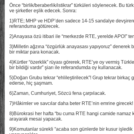
Önce “birlik/beraberlik/istikrar” türküleri söylenecek. Bu 
ve şirketler eşlik edecek. Sonra:
1)RTE; MHP ve HDP’den sadece 14-15 sandalye devşirerek
referanduma götürecek.
2)Anayasa özü itibari ile “merkezde RTE, yerelde APO!” te
3)Milletin ağzına “özgürlük anayasası yapıyoruz” denerek 
bir miktar para konacak.
4)Kürtler “özerklik” rüyası görerek, RTE’ye oy vermiş Tür
bir bildiği vardır” şiarı ile referandumda oy kullanacak.
5)Doğan Grubu tekrar “ehlileştirilecek”! Grup tekrar birkaç 
ederse, hiç şaşmam.
6)Zaman, Cumhuriyet, Sözcü fena çarpılacak.
7)Hâkimler ve savcılar daha beter RTE’nin emrine girecek!
8)Bürokrasi her hafta “bu cuma RTE hangi camide namaz 
arayarak mesai yapacak.
9)Komutanlar sürekli “acaba son günlerde bir kusur işledik