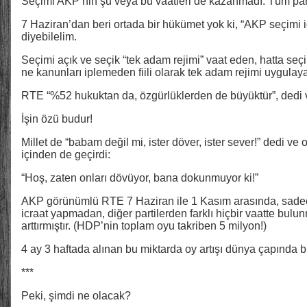
Seçimi AKP’nin şu veya bu vaatleri de kazanmadı. Tüm parti
7 Haziran’dan beri ortada bir hükümet yok ki, “AKP seçimi ic
diyebilelim.
Seçimi açık ve seçik “tek adam rejimi” vaat eden, hatta seç
ne kanunları iplemeden fiili olarak tek adam rejimi uygula
RTE “%52 hukuktan da, özgürlüklerden de büyüktür”, dedi 
İşin özü budur!
Millet de “babam değil mi, ister döver, ister sever!” dedi v
içinden de geçirdi:
“Hoş, zaten onları dövüyor, bana dokunmuyor ki!”
AKP görünümlü RTE 7 Haziran ile 1 Kasım arasında, sadece 
icraat yapmadan, diğer partilerden farklı hiçbir vaatte bu
arttırmıştır. (HDP’nin toplam oyu takriben 5 milyon!)
4 ay 3 haftada alınan bu miktarda oy artışı dünya çapında bi
***
Peki, şimdi ne olacak?