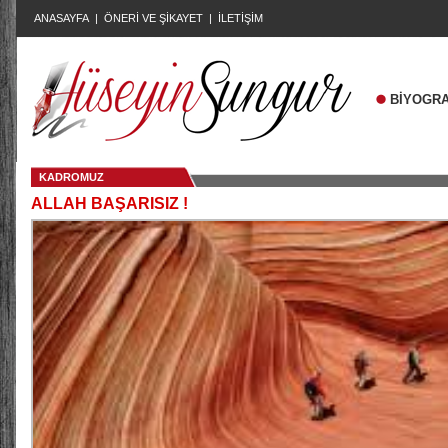
ANASAYFA
|
ÖNERİ VE ŞİKAYET
|
İLETİŞİM
BİYOGRA
KADROMUZ
ALLAH BAŞARISIZ !