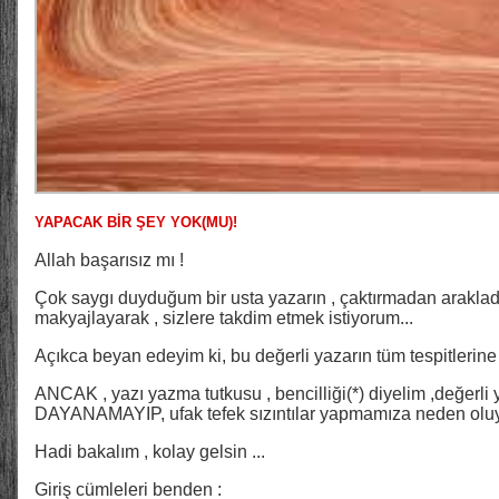
YAPACAK BİR ŞEY YOK(MU)!
Allah başarısız mı !
Çok saygı duyduğum bir usta yazarın , çaktırmadan arakladı
makyajlayarak , sizlere takdim etmek istiyorum...
Açıkca beyan edeyim ki, bu değerli yazarın tüm tespitlerine 
ANCAK , yazı yazma tutkusu , bencilliği(*) diyelim ,değerli 
DAYANAMAYIP, ufak tefek sızıntılar yapmamıza neden oluyo
Hadi bakalım , kolay gelsin ...
Giriş cümleleri benden :