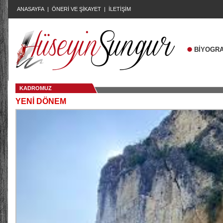
ANASAYFA
|
ÖNERİ VE ŞİKAYET
|
İLETİŞİM
BİYOGRA
KADROMUZ
YENİ DÖNEM