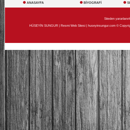
ANASAYFA
BİYOGRAFİ
S
Siteden yararlanırk
HÜSEYİN SUNGUR | Resmi Web Sitesi | huseyinsungur.com © Copyright 