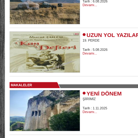
Tarih : 6.08.2026
Devamı...
UZUN YOL YAZILA
19. PERDE
Tarih : 5.08.2026
Devamı...
MAKALELER
YENİ DÖNEM
ŞİİRİMİZ
Tarih : 1.11.2025
Devamı...