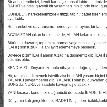
Bir anda kendimizi, kendi karmaşık ruhsal labirentlerimizdeki
RAHAT ve ötesi güvenli bir yaşam tarzının içinde bulduğu
GÜNDELİK hareketlerimizdeki titiz(!) tapını/ibadet törenlerini
ayarladık.
Her hareket ve davranışımız neredeyse bir ayine, bir tapın
AĞZIMIZDAN çıkan her kelime de, ALLAH kelamının kutsa
Bütün bu davranış toplamını, normal yaşamımızla öylesine b
İLAHİ ( sonsuzluk ) alanı ayırt edememeye başladık.
Böylece bizim İLAHİ alanın tuzağına düşmemiz gibi İLAHİ a
düşmüş oldu.
KENDİMİZİ , dünyanın zorunlu nihayetine doğru gidişinden g
Hiç rahatsız edilmemek istedik zira bu İLAHİ yaşam biçimi il
YALANCI peygamberler gibi YALANCI olan bu dünyadan çek
SONSUZ NURA ve saadete kavuşmuş olacaktık.
YANİ kısaca , kendimizi olağanüstü derecede İBADETE V
Dünyanın katı gerçeklerine, İBADETİN içinden baktık,korkt