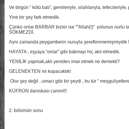
Ve birgün “ kötü batı”, gemileriyle, silahlarıyla, tefecileriyl
Yine bir şey fark etmedik.
Çünkü onlar BARBAR bizler ise “”Allah(!)” yolunun nurlu tak
SÖKMEZDİ.
Aynı zamanda peygamberin nuruyla şereflenmemişmiydik 
HAYATA , eşyaya “onlar” gibi bakmayı hiç akıl etmedik.
YENİLİK yapmak,aklı yeniden imar etmek ne demekti?
GELENEKTEN mi kopacaktık!
Olur şey değil , umacı gibi bir şeydi , bu tür “ meşguliyetle
KÜFRÜN daniskası canım!!!
2. bölümün sonu