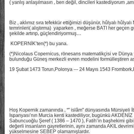
( yanlış anlaşılmasın , ben değil, dincileri kastediyorum ,
Biz , aklımız sıra tefekkür ettiğimizi düşünür, hûlyalı hûlya
temrinleri( alıştırma) yaparken , meğerse BATI her geçen gün
şekilde artırıp, güçlendiriyormuş…
KOPERNİK’ten(*) bu yana.
(*)Nicolaus Copernicus, rönesans matematikçisi ve Dünya
bulunduğu Güneş merkezli evren modelini formülleştiren 
19 Şubat 1473 Torun,Polonya --- 24 Mayıs 1543 Frombor
Hoş Kopernik zamanında , “” islâm” dünyasında Mürsiyeli 
İspanyası’nın Murcia kenti kastediliyor, bugünkü AKDENİZ ha
Sabuncuoğlu Şeref ( 1386 – 1470 ), Fatih’in başhekimi gibi a
değerli insanların gayretlerinin, aynı zamanda AKIL devrim
yükselmesine SEBEP olamamışlardır.