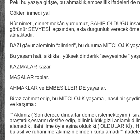
Peki bu yazıya girişte, bu ahmaklık,embesillik ifadeleri de n
Gökten inmedi ya!
Nûr nimet , cinnet mekân yurdumuz, SAHİP OLDUĞU insan 
görünür SEVYESİ açısından, akla durgunluk verecek örnek
atmaktadır.
BAZI gâvur aleminin “alimleri”, bu duruma MİTOLOJİK yaşa
Bu yaşam hali, sıklıkla , yüksek dindarlık “sevyesinde “ ya
KAZMALAR kazar.
MAŞALAR toplar.
AHMAKLAR ve EMBESİLLER DE yayarlar.
Biraz zahmet edip, bu MİTOLOJİK yaşama , nasıl bir şeydir
ve karşıma :
“” Aklımız ( Son derece dindarlar demek istemekteyim ) sıra 
araştırdık,esrarını deşifre edip, bilinir kıldık,gizli anlamlı d
alamadık , ilâhi ilme öyle aşina olduk ki,( OLDULAR Kİ) , H
bu asil ve ruhani merakımızın elinden kurtulamadı”” ifadele