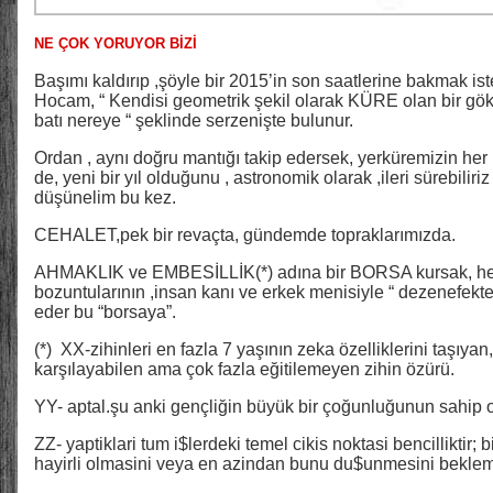
NE ÇOK YORUYOR BİZİ
Başımı kaldırıp ,şöyle bir 2015’in son saatlerine bakmak 
Hocam, “ Kendisi geometrik şekil olarak KÜRE olan bir gö
batı nereye “ şeklinde serzenişte bulunur.
Ordan , aynı doğru mantığı takip edersek, yerküremizin her
de, yeni bir yıl olduğunu , astronomik olarak ,ileri sürebiliriz
düşünelim bu kez.
CEHALET,pek bir revaçta, gündemde topraklarımızda.
AHMAKLIK ve EMBESİLLİK(*) adına bir BORSA kursak, her
bozuntularının ,insan kanı ve erkek menisiyle “ dezenefek
eder bu “borsaya”.
(*) XX-zihinleri en fazla 7 yaşının zeka özelliklerini taşıyan
karşılayabilen ama çok fazla eğitilemeyen zihin özürü.
YY- aptal.şu anki gençliğin büyük bir çoğunluğunun sahip o
ZZ- yaptiklari tum i$lerdeki temel cikis noktasi bencilliktir;
hayirli olmasini veya en azindan bunu du$unmesini beklem