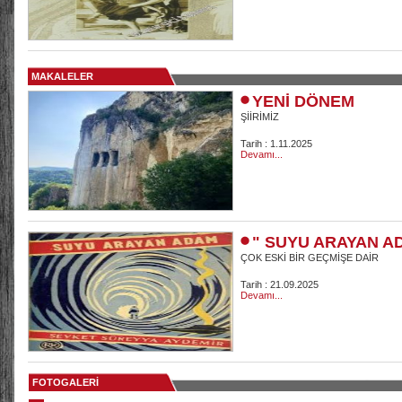
MAKALELER
YENİ DÖNEM
ŞİİRİMİZ
Tarih : 1.11.2025
Devamı...
" SUYU ARAYAN A
ÇOK ESKİ BİR GEÇMİŞE DAİR
Tarih : 21.09.2025
Devamı...
FOTOGALERİ