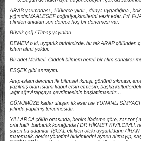
ARAB yarımadası , 100lerce yıldır , dünya uygarlığına , bo
yığınıdır.MAALESEF coğrafya,kimilerini vezir eder. Prf F
alimleri anlatan son derece hoş bir derlemesi var:
Büyük çağ / Timaş yayınları.
DEMEM o ki, uygarlık tarihimizde, bir tek ARAP çölünden
İslam alimi yoktur.
Bir adet Mekkeli, Ciddeli bilmem nereli bir alim-sanatkar-m
EŞŞEK gibi anırayım.
Arap-islam devrinin ilk bilimsel ıkınışı, görtünü sıkması, 
yazılmış olan islamı kabul etsin etmesin, başka kültürlerdeki
,ağır ağır Arapçaya çevrilmesinin başlatılmasıdır…
GÜNÜMÜZE kadar ulaşan ilk eser ise YUNANLI SİMYACI 
yılında yapılmış tercümesidir.
YILLARCA çölün ortasında, benim ifademe göre, zar zor ( m
orta halli barbarlık konağında ( DR HİKMET KIVILCIMLI, 
süren bu adamlar, İŞGAL ettikleri öteki uygarlıkların / 
matematik, devlet yönetimi birikimlerini aynen alımayıp, şaş