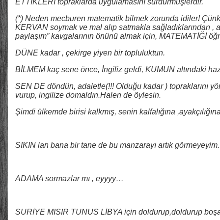
ETTİKLERİ topraklarda uygulamasını sürdürmüşlerdir.
(*) Neden mecburen matematik bilmek zorunda idiler! Çünk
KERVAN soymak ve mal alıp satmakla sağladıklarından , ar
paylaşım” kavgalarının önünü almak için, MATEMATİĞİ öğ
DÜNE kadar , çekirge yiyen bir topluluktun.
BİLMEM kaç sene önce, İngiliz geldi, KUMUN altındaki hazi
SEN DE döndün, adaletle(!!! Olduğu kadar ) topraklarını
vurup, ingilize domaldın.Halen de öylesin.
Şimdi ülkemde birisi kalkmış, senin kalfalığına ,ayakçılığın
SIKIN lan bana bir tane de bu manzarayı artık görmeyeyim.
ADAMA sormazlar mı , eyyyy…
SURİYE MISIR TUNUS LİBYA için doldurup,doldurup boşalt