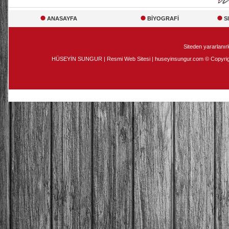
ANASAYFA
BİYOGRAFİ
S
Siteden yararlanırk
HÜSEYİN SUNGUR | Resmi Web Sitesi | huseyinsungur.com © Copyright 