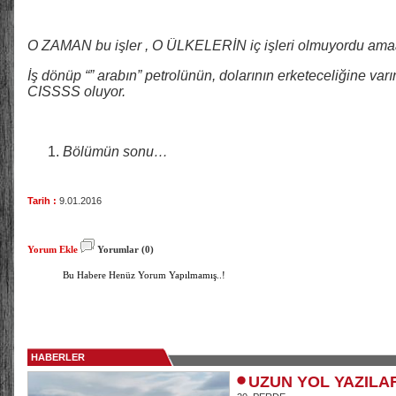
O ZAMAN bu işler , O ÜLKELERİN iç işleri olmuyordu 
İş dönüp “” arabın” petrolünün, dolarının erketeceliğine va
CISSSS oluyor.
Bölümün sonu…
Tarih :
9.01.2016
Yorum Ekle
Yorumlar (0)
Bu Habere Henüz Yorum Yapılmamış..!
HABERLER
UZUN YOL YAZILA