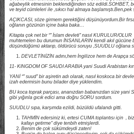
ağabeylik etmesinin beklendiğinden söz edildi.SOHBET, ben 
ve teyid cümleleri ile ,sıkıcı hal almaya başlamıştı.Ben,pe
AÇIKCASI, söze girmem gerektiğini düşünüyordum.Bir fırsa
oğlanın gözünün içine baka baka…
Kitapta çok net bir “” İslam devleti” nasıl KURULUR/OLUR 
muhtemelen bu durumun İNSANLARIN kendi akıl gücüne bır
düşündüğümü aktarıp, öldürücü soruyu ,SUUDLU oğlana s
DEVLETİNİZİN adını,hem İngilizce hem de Arapça söyl
11- KINGDOM OF SAUDI ARABIA yani Suudi Arabistan kıral
YANİ “” suud” bir aşiretin adı olarak, nasıl koskoca bir devle
izah edermisin bunu bilader diye yüklendim.
BU koca toprak parçası, ananızdan babanızdan size yani S
gibi yığınla gıcık edici ama doğru SORU sordum.
SUUDLU sıpa, karşımda ezildi, büzüldü ufalandı gitti.
TAHMİN edersiniz ki, ertesi CUMA toplantısı için , biz
kafayı getirme” diye tenbih etmişlerdi.
Benim de çok sükümdeydi zaten!
Bugün de halen aynı düşüncedeyim, çok da sükümde 