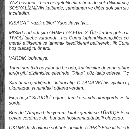
YAZ boyunca , hem hergelelik ettim hem de çok dikkati
SOSYALİZMİNİN kalbinde, şahdamarı ve diğer dolaşım sist
inceledim.
KISACA “” yazık ettiler” Yugoslavya’ya…
MISIRLI arkadaşım AHMET GAFUR, 3. Ülkelerden gelen tal
TİVOLİ talebe yurdunda , her Cuma toplandıklarını,diğer ç
merak ettiklerini ve tanımak istediklerini belirterek , ilk Cu
hoş olacağını önerdi.
VARDIK toplantıya.
Tahminen 5x5 boyutunda bir oda, katılımcılar duvarın dib
ıbrığı gibi dizilmişler, ellerinde “”kitap”, cüz takip ederek, “” 
Sıra bana geldiğinde , kitabı alıp, O ZAMANKİ hissiyatım 
okumadan yanımdaki oğlana verdim.
Ekip başı “”SUUDİLİ” oğlan , tam karşımda oturuyordu ve 
sordu.
Ben de “ Arapça bilmiyorum, kitabı gerekirse TÜRKÇE ter
cevap verdimse de, bundan hoşlanmadığı belli oluyordu.
OKUMA faslı bitince,sohbete geçildi. TÜRKİYE’ye iltifat e