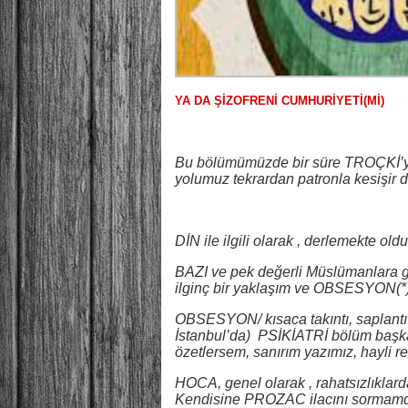
YA DA ŞİZOFRENİ CUMHURİYETİ(Mİ)
Bu bölümümüzde bir süre TROÇKİ’ye a
yolumuz tekrardan patronla kesişir
DİN ile ilgili olarak , derlemekte 
BAZI ve pek değerli Müslümanlara gö
ilginç bir yaklaşım ve OBSESYON(*
OBSESYON/ kısaca takıntı, saplantı /
İstanbul’da) PSİKİATRİ bölüm başka
özetlersem, sanırım yazımız, hayli r
HOCA, genel olarak , rahatsızlıkla
Kendisine PROZAC ilacını sormamda