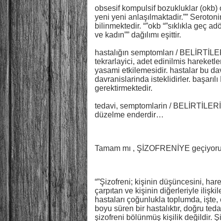
obsesif kompulsif bozukluklar (okb) o
yeni yeni anlaşılmaktadir.”” Serotoni
bilinmektedir. “”okb “”sıklıkla geç
ve kadın”” dağılımı eşittir.
hastalığın semptomları / BELİRTİLERİ
tekrarlayici, adet edinilmis hareket
yasami etkilemesidir. hastalar bu da
davranislarinda isteklidirler. başarıl
gerektirmektedir.
tedavi, semptomlarin / BELİRTİLER
düzelme enderdir…
Tamam mı , ŞİZOFRENİYE geçiyor
“”Şizofreni; kişinin düşüncesini, hare
çarpıtan ve kişinin diğerleriyle ilişkil
hastaları çoğunlukla toplumda, işte, 
boyu süren bir hastalıktır, doğru teda
şizofreni bölünmüş kişilik değildir. 