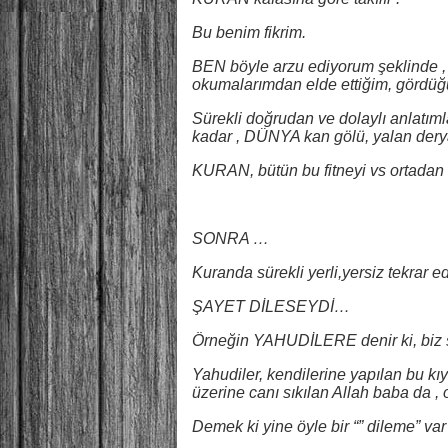
Bu benim fikrim.
BEN böyle arzu ediyorum şeklinde ,
okumalarımdan elde ettiğim, gördüğ
Sürekli doğrudan ve dolaylı anlatım
kadar , DÜNYA kan gölü, yalan dery
KURAN, bütün bu fitneyi vs ortadan
SONRA …
Kuranda sürekli yerli,yersiz tekrar e
ŞAYET DİLESEYDİ…
Örneğin YAHUDİLERE denir ki, biz s
Yahudiler, kendilerine yapılan bu kıy
üzerine canı sıkılan Allah baba da ,
Demek ki yine öyle bir “” dileme” va