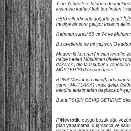
Yine Yahudilere hitaben denmektedir 
kıyamete kadar Allah tarafından ( yan
PEKİ yıllardır orta doğuda yani FİL
mı diye bir soru geliyor insanın aklın
Rahman suresi 56 ve 74 ve Muhamme
Bu ayetlerde ne mi yazıyor! O kadar
Madem ki kuranın ( incilin tevratın z
halde neden Müslüman ülkelerin çoğ
dökerek , din taassubunu yenebilen 
MÜŞTERİSİ durumundadır!!!
BUNA Müslüman bilim(!) adamlarını
yarın ( MUTLAKA) sırası gelip, üstün
kendini aldatmadan başkaca bir şey
Buna PSİŞİK GEVİŞ GETİRME dese
(*)
Nevrotik
, duygu bozukluğu yüzün
plan yapamama, düşmanca ve saldırg
nefret, kin gibi kişiyi sağlıklı kişile