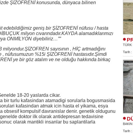
izde ŞİZOFRENİ konusunda, dünyaca bilinen
spit edebildiğimiz geniş bir ŞİZOFRENİ nüfusu / hasta
EDİBUÇUK milyon cıvarındadır.KAYDA alamadıklarımızı
ayıya ONMİLYON diyebiliriz…””
P
TÜRK 
3 milyondur.ŞİZOFREN sayısının , HİÇ artmadığını
Tarih :
de , nüfusumuzun %15i ŞİZOFRENİ hastasıdır.Şimdi
İ ye bir göz atalım ve ne olduğu hakkında birkaç
. Genelde 18-20 yaslarda cikar.
a bir turlu kafasindan atamadigi sorularla bogusmasida
 sorulari kafasindan atmak icin hasta el yikama, esya
a obsesif kompulsif davranislar denir. genetik oldugunu
. genelde doktor ilk olarak antidepresan tedavisine
D
onuc olarak mantikli insanlar bu saplantilarla
BAKIN
Tarih :