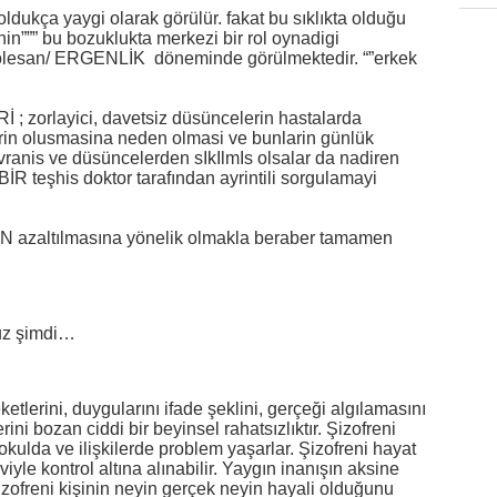
ldukça yaygi olarak görülür. fakat bu sıklıkta olduğu
nin””” bu bozuklukta merkezi bir rol oynadigi
 adölesan/ ERGENLİK döneminde görülmektedir. “”erkek
 ; zorlayici, davetsiz düsüncelerin hastalarda
lerin olusmasina neden olmasi ve bunlarin günlük
vranis ve düsüncelerden sIkIlmIs olsalar da nadiren
ı BİR teşhis doktor tarafından ayrintili sorgulamayi
İN azaltılmasına yönelik olmakla beraber tamamen
uz şimdi…
ketlerini, duygularını ifade şeklini, gerçeği algılamasını
erini bozan ciddi bir beyinsel rahatsızlıktır. Şizofreni
okulda ve ilişkilerde problem yaşarlar. Şizofreni hayat
viyle kontrol altına alınabilir. Yaygın inanışın aksine
Şizofreni kişinin neyin gerçek neyin hayali olduğunu