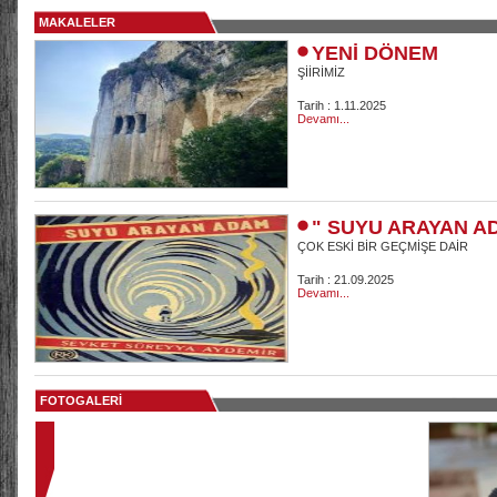
MAKALELER
YENİ DÖNEM
ŞİİRİMİZ
Tarih : 1.11.2025
Devamı...
" SUYU ARAYAN A
ÇOK ESKİ BİR GEÇMİŞE DAİR
Tarih : 21.09.2025
Devamı...
FOTOGALERİ