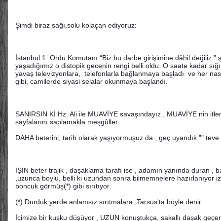
Şimdi biraz sağı,solu kolaçan ediyoruz:
İstanbul 1. Ordu Komutanı “Biz bu darbe girişimine dâhil değiliz
yaşadığımız o distopik gecenin rengi belli oldu. O saate kadar sığı
yavaş televizyonlara, telefonlarla bağlanmaya başladı ve her 
gibi, camilerde siyasi selalar okunmaya başlandı.
SANIRSIN Kİ Hz. Ali ile MUAVİYE savaşındayız , MUAVİYE nin itle
sayfalarını saplamakla meşgûller...
DAHA beterini, tarih olarak yaşıyormuşuz da , geç uyandık "" teve
İŞİN beter trajik , daşaklama tarafı ise , adamın yanında duran , b
,uzunca boylu, belli ki uzundan sonra bilmemnelere hazırlanıyor i
boncuk görmüş(*) gibi sırıtıyor.
(*) Durduk yerde anlamsız sırıtmalara ,Tarsus'ta böyle denir.
İçimize bir kuşku düşüyor , UZUN konuştukça, sakallı daşak geçer 