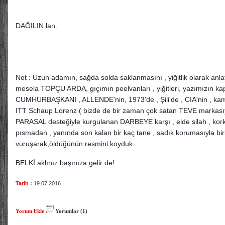
DAĞILIN lan.
Not : Uzun adamın, sağda solda saklanmasını , yiğitlik olarak anlayan
mesela TOPÇU ARDA, gıçımın peelvanları , yiğitleri, yazımızın kap
CUMHURBAŞKANI , ALLENDE'nin, 1973'de , Şili'de , CIA'nin , kamy
ITT Schaup Lorenz ( bizde de bir zaman çok satan TEVE markasıy
PARASAL desteğiyle kurgulanan DARBEYE karşı , elde silah , korka
pısmadan , yanında son kalan bir kaç tane , sadık korumasıyla birlik
vuruşarak,öldüğünün resmini koyduk.
BELKİ aklınız başınıza gelir de!
Tarih :
19.07.2016
Yorum Ekle
Yorumlar (1)