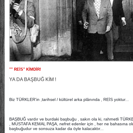
"" REİS" KİMDİR!
YA DA BAŞBUĞ KİM !
Biz TÜRKLER'in ,tarihsel / kültürel arka plânında , REİS yoktur...
BAŞBUĞ vardır ve burdaki başbuğu , sakın ola ki, rahmetli TÜRKEŞ
, MUSTAFA KEMAL PAŞA, nefret edenler için , her ne bahasına 
başbuğudur ve sonsuza kadar da öyle kalacaktır...