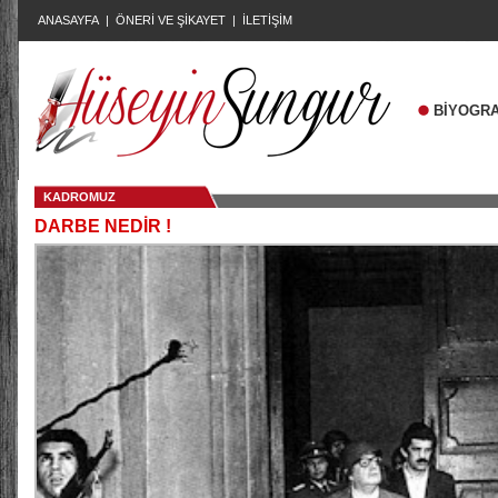
ANASAYFA
|
ÖNERİ VE ŞİKAYET
|
İLETİŞİM
BİYOGRA
KADROMUZ
DARBE NEDİR !