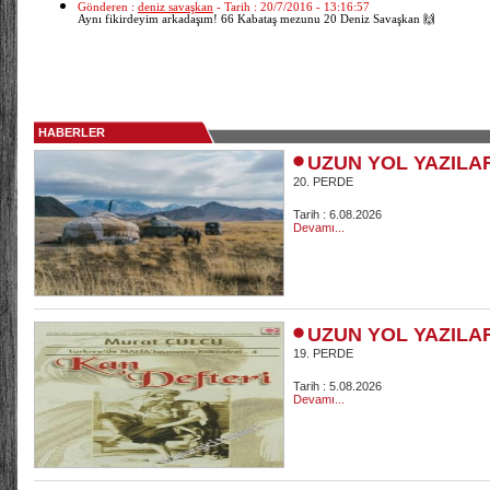
Gönderen :
deniz savaşkan
- Tarih : 20/7/2016 - 13:16:57
Aynı fikirdeyim arkadaşım! 66 Kabataş mezunu 20 Deniz Savaşkan 🙌
HABERLER
UZUN YOL YAZILA
20. PERDE
Tarih : 6.08.2026
Devamı...
UZUN YOL YAZILA
19. PERDE
Tarih : 5.08.2026
Devamı...