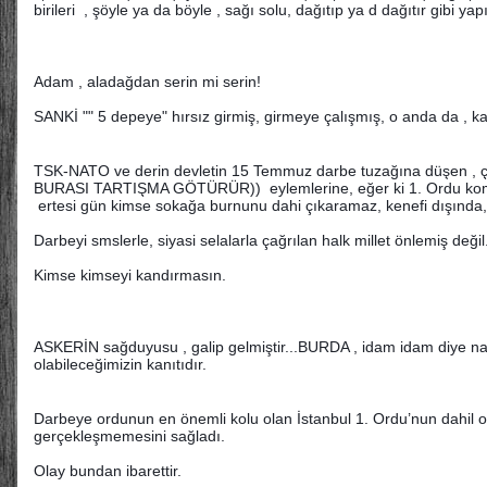
birileri , şöyle ya da böyle , sağı solu, dağıtıp ya d dağıtır gibi yap
Adam , aladağdan serin mi serin!
SANKİ "" 5 depeye" hırsız girmiş, girmeye çalışmış, o anda da , kap
TSK-NATO ve derin devletin 15 Temmuz darbe tuzağına düşen , ço
BURASI TARTIŞMA GÖTÜRÜR)) eylemlerine, eğer ki 1. Ordu komut
ertesi gün kimse sokağa burnunu dahi çıkaramaz, kenefi dışında,
Darbeyi smslerle, siyasi selalarla çağrılan halk millet önlemiş değil
Kimse kimseyi kandırmasın.
ASKERİN sağduyusu , galip gelmiştir...BURDA , idam idam diye nar
olabileceğimizin kanıtıdır.
Darbeye ordunun en önemli kolu olan İstanbul 1. Ordu’nun dahil 
gerçekleşmemesini sağladı.
Olay bundan ibarettir.