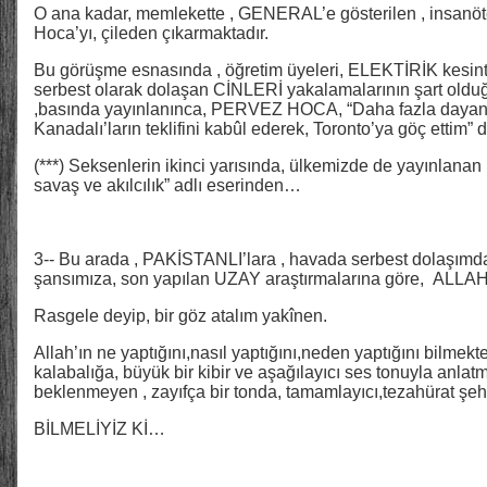
O ana kadar, memlekette , GENERAL’e gösterilen , insanöt
Hoca’yı, çileden çıkarmaktadır.
Bu görüşme esnasında , öğretim üyeleri, ELEKTİRİK kesint
serbest olarak dolaşan CİNLERİ yakalamalarının şart olduğun
,basında yayınlanınca, PERVEZ HOCA, “Daha fazla dayan
Kanadalı’ların teklifini kabûl ederek, Toronto’ya göç ettim” d
(***) Seksenlerin ikinci yarısında, ülkemizde de yayınlanan 
savaş ve akılcılık” adlı eserinden…
3-- Bu arada , PAKİSTANLI’lara , havada serbest dolaşımda
şansımıza, son yapılan UZAY araştırmalarına göre, ALLAH
Rasgele deyip, bir göz atalım yakînen.
Allah’ın ne yaptığını,nasıl yaptığını,neden yaptığını bilmekte
kalabalığa, büyük bir kibir ve aşağılayıcı ses tonuyla anlat
beklenmeyen , zayıfça bir tonda, tamamlayıcı,tezahürat şehve
BİLMELİYİZ Kİ…