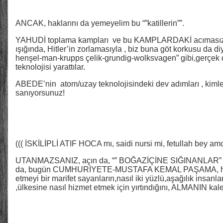
ANCAK, haklarını da yemeyelim bu “”katillerin””.
YAHUDİ toplama kampları ve bu KAMPLARDAKİ acımasızlığın
ışığında, Hitler’in zorlamasıyla , biz buna göt korkusu da d
henşel-man-krupps çelik-grundig-wolksvagen” gibi,gerçek
teknolojisi yarattılar.
ABEDE’nin atom/uzay teknolojisindeki dev adımları , kimler
sanıyorsunuz!
((( İSKİLİPLİ ATIF HOCA mı, saidi nursi mi, fetullah bey am
UTANMAZSANIZ, açın da, “” BOĞAZİÇİNE SIĞINANLAR” ad
da, bugün CUMHURİYETE-MUSTAFA KEMAL PAŞAMA, her fı
etmeyi bir marifet sayanların,nasıl iki yüzlü,aşağılık insa
,ülkesine nasıl hizmet etmek için yırtındığını, ALMANIN ka