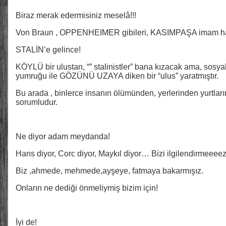
Biraz merak edermisiniz meselâ!!!
Von Braun , OPPENHEIMER gibileri, KASIMPAŞA imam hat
STALİN’e gelince!
KÖYLÜ bir ulustan, “” stalinistler” bana kızacak ama, sosya
yumruğu ile GÖZÜNÜ UZAYA diken bir “ulus” yaratmıştır.
Bu arada , binlerce insanın ölümünden, yerlerinden yurtlar
sorumludur.
Ne diyor adam meydanda!
Hans diyor, Corc diyor, Maykıl diyor… Bizi ilgilendirmeee
Biz ,ahmede, mehmede,ayşeye, fatmaya bakarmışız.
Onların ne dediği önmeliymiş bizim için!
İyi de!