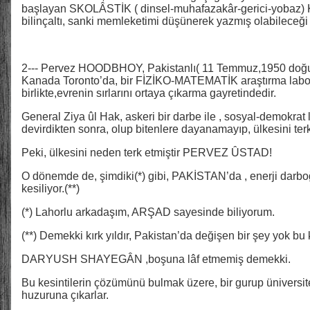
başlayan SKOLÂSTİK ( dinsel-muhafazakâr-gerici-yoba
bilinçaltı, sanki memleketimi düşünerek yazmış olabileceği
2--- Pervez HOODBHOY, Pakistanlı( 11 Temmuz,1950 doğumlu
Kanada Toronto’da, bir FİZİKO-MATEMATİK araştırma labor
birlikte,evrenin sırlarını ortaya çıkarma gayretindedir.
General Ziya ûl Hak, askeri bir darbe ile , sosyal-demokra
devirdikten sonra, olup bitenlere dayanamayıp, ülkesini ter
Peki, ülkesini neden terk etmiştir PERVEZ ÛSTAD!
O dönemde de, şimdiki(*) gibi, PAKİSTAN’da , enerji darboğazı
kesiliyor.(**)
(*) Lahorlu arkadaşım, ARŞAD sayesinde biliyorum.
(**) Demekki kırk yıldır, Pakistan’da değişen bir şey yok bu
DARYUSH SHAYEGÂN ,boşuna lâf etmemiş demekki.
Bu kesintilerin çözümünü bulmak üzere, bir gurup üniversit
huzuruna çıkarlar.