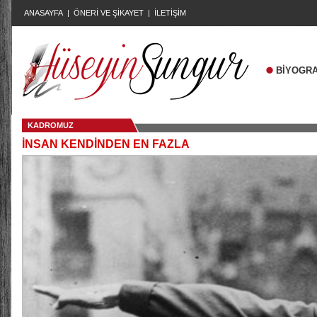
ANASAYFA
|
ÖNERİ VE ŞİKAYET
|
İLETİŞİM
BİYOGRA
KADROMUZ
İNSAN KENDİNDEN EN FAZLA