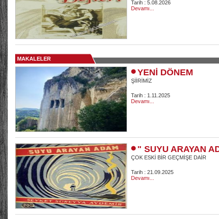
Tarih : 5.08.2026
Devamı...
MAKALELER
YENİ DÖNEM
ŞİİRİMİZ
Tarih : 1.11.2025
Devamı...
" SUYU ARAYAN A
ÇOK ESKİ BİR GEÇMİŞE DAİR
Tarih : 21.09.2025
Devamı...