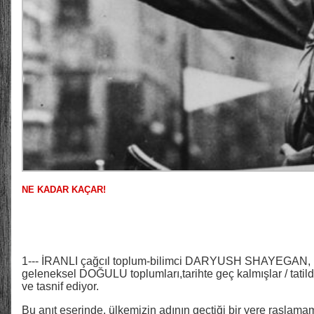
NE KADAR KAÇAR!
1--- İRANLI çağcıl toplum-bilimci DARYUSH SHAYEGAN, ba
geleneksel DOĞULU toplumları,tarihte geç kalmışlar / tatil
ve tasnif ediyor.
Bu anıt eserinde, ülkemizin adının geçtiği bir yere raslama