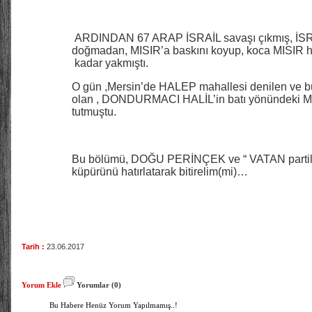
ARDINDAN 67 ARAP İSRAİL savaşı çıkmış, İSRA
doğmadan, MISIR’a baskını koyup, koca MISIR ha
kadar yakmıştı.
O gün ,Mersin’de HALEP mahallesi denilen ve 
olan , DONDURMACI HALİL’in batı yönündeki 
tutmuştu.
Bu bölümü, DOĞU PERİNÇEK ve “ VATAN partili” do
küpürünü hatırlatarak bitirelim(mi)…
Tarih :
23.06.2017
Yorum Ekle
Yorumlar (0)
Bu Habere Henüz Yorum Yapılmamış..!