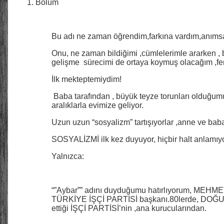
Bölüm
Bu adı ne zaman öğrendim,farkına vardım,anım
Onu, ne zaman bildiğimi ,cümlelerimle ararken , 
gelişme sürecimi de ortaya koymuş olacağım ,fe
İlk mekteptemiydim!
Baba tarafından , büyük teyze torunları olduğumu
aralıklarla evimize geliyor.
Uzun uzun “sosyalizm” tartışıyorlar ,anne ve bab
SOSYALİZMİ ilk kez duyuyor, hiçbir halt anlamıy
Yalnızca:
“”Aybar”” adını duyduğumu hatırlıyorum, MEHM
TÜRKİYE İŞÇİ PARTİSİ başkanı.80lerde, DOĞU
ettiği İŞÇİ PARTİSİ’nin ,ana kurucularından.