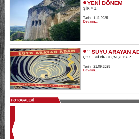
YENİ DÖNEM
ŞİİRİMİZ
Tarih : 1.11.2025
Devamı...
" SUYU ARAYAN A
ÇOK ESKİ BİR GEÇMİŞE DAİR
Tarih : 21.09.2025
Devamı...
FOTOGALERİ