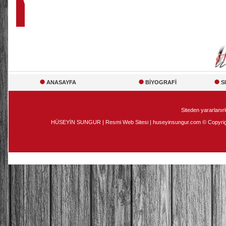
ANASAYFA
BİYOGRAFİ
S
Siteden yararlanırk
HÜSEYİN SUNGUR | Resmi Web Sitesi | huseyinsungur.com © Copyright 