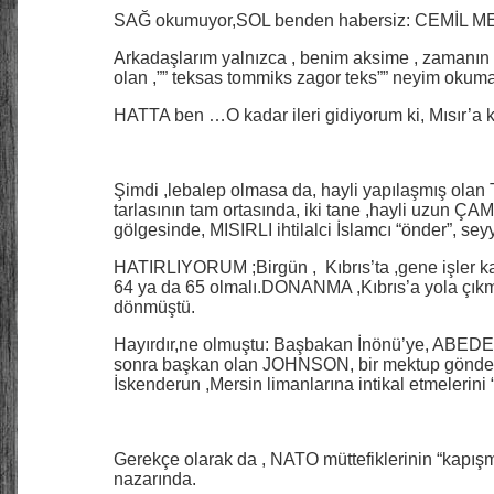
SAĞ okumuyor,SOL benden habersiz: CEMİL ME
Arkadaşlarım yalnızca , benim aksime , zamanı
olan ,”” teksas tommiks zagor teks”” neyim okuma
HATTA ben …O kadar ileri gidiyorum ki, Mısır’a
Şimdi ,lebalep olmasa da, hayli yapılaşmış o
tarlasının tam ortasında, iki tane ,hayli uzun ÇA
gölgesinde, MISIRLI ihtilalci İslamcı “önder”, 
HATIRLIYORUM ;Birgün , Kıbrıs’ta ,gene işler ka
64 ya da 65 olmalı.DONANMA ,Kıbrıs’a yola çıkmı
dönmüştü.
Hayırdır,ne olmuştu: Başbakan İnönü’ye, ABEDE 
sonra başkan olan JOHNSON, bir mektup gönderm
İskenderun ,Mersin limanlarına intikal etmelerini “
Gerekçe olarak da , NATO müttefiklerinin “kapı
nazarında.