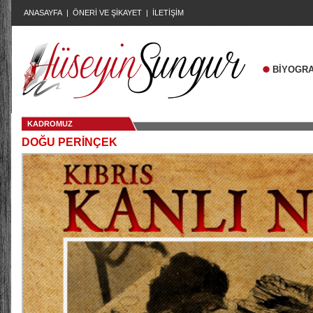
ANASAYFA
|
ÖNERİ VE ŞİKAYET
|
İLETİŞİM
BİYOGRA
KADROMUZ
DOĞU PERİNÇEK