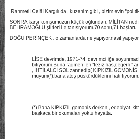
Rahmetli Celâl Kargılı da , kuzenim gibi , bizim evin “politik
SONRA karşı komşumuzun küçük oğlundan, MİLİTAN nedir
BEHRAMOĞLU şiirleri ile tanışıyorum.70 sonu,71 başları.
DOĞU PERİNÇEK , o zamanlarda ne yapıyor,nasıl yapıyor, 
LİSE devrimde, 1971-74, devrimciliğe soyunmadı
biliyorum.Buna rağmen, en “leziz,has,değerli ” a
, İHTİLALCİ SOL zannedip( KIPKIZIL GOMONİS de
muyum(*),bana ateş püskürdüklerini hatırlıyorum
(*) Bana KIPKIZIL gomonis derken , edebiyat ki
başkaca bir okumaları yoktu hayatta.