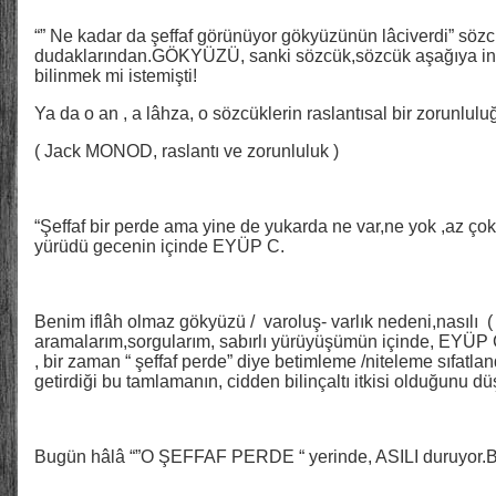
“” Ne kadar da şeffaf görünüyor gökyüzünün lâciverdi” söz
dudaklarından.GÖKYÜZÜ, sanki sözcük,sözcük aşağıya ini
bilinmek mi istemişti!
Ya da o an , a lâhza, o sözcüklerin raslantısal bir zorunlulu
( Jack MONOD, raslantı ve zorunluluk )
“Şeffaf bir perde ama yine de yukarda ne var,ne yok ,az ç
yürüdü gecenin içinde EYÜP C.
Benim iflâh olmaz gökyüzü / varoluş- varlık nedeni,nasılı (
aramalarım,sorgularım, sabırlı yürüyüşümün içinde, EYÜP 
, bir zaman “ şeffaf perde” diye betimleme /niteleme sıfatl
getirdiği bu tamlamanın, cidden bilinçaltı itkisi olduğunu 
Bugün hâlâ “”O ŞEFFAF PERDE “ yerinde, ASILI duruyor.Biz