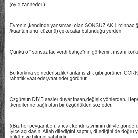
(öyle zanneder )
Evrenin ,kendinde yansıması olan SONSUZ AKIL minnacığını
/kuantumunu cüzünü) çeker,atar bulunduğu yerden.
Çünkü o “ sonsuz lâciverdi bahçe”nin görkemi , insanı kork
Bu korkma ve nedensizlik / anlamsızlık gibi görünen GÖR
rahatlık vaat eder,vaat eder görünür.
Özgürsün DİYE sesler duyar insan,değişik yönlerden. Hepsi
,kendilerine bağlı olan bir özgürlükten söz eder.
((Biz her peygamberi, ancak kendi kavminin diliyle gönderdik
iyice açıklasın. Allah dilediğini saptırır, dilediğini de doğru y
hüküm ve hikmet sahibidir.