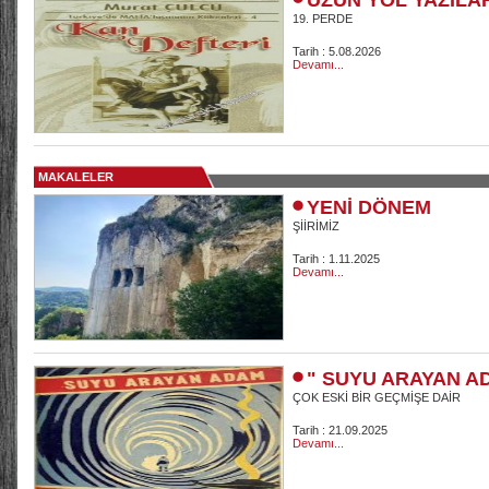
UZUN YOL YAZILA
19. PERDE
Tarih : 5.08.2026
Devamı...
MAKALELER
YENİ DÖNEM
ŞİİRİMİZ
Tarih : 1.11.2025
Devamı...
" SUYU ARAYAN A
ÇOK ESKİ BİR GEÇMİŞE DAİR
Tarih : 21.09.2025
Devamı...