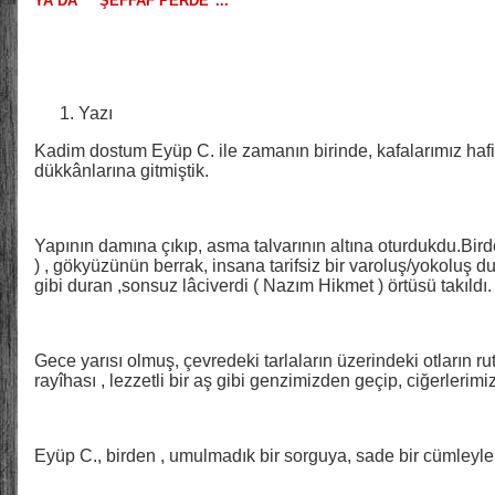
YA DA "" ŞEFFAF PERDE"...
Yazı
Kadim dostum Eyüp C. ile zamanın birinde, kafalarımız hafif 
dükkânlarına gitmiştik.
Yapının damına çıkıp, asma talvarının altına oturdukdu.Bi
) , gökyüzünün berrak, insana tarifsiz bir varoluş/yokoluş d
gibi duran ,sonsuz lâciverdi ( Nazım Hikmet ) örtüsü takıldı.
Gece yarısı olmuş, çevredeki tarlaların üzerindeki otların rut
rayîhası , lezzetli bir aş gibi genzimizden geçip, ciğerlerim
Eyüp C., birden , umulmadık bir sorguya, sade bir cümleyle 