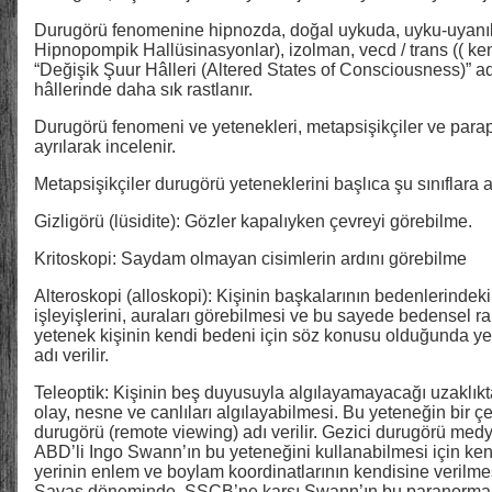
Durugörü fenomenine hipnozda, doğal uykuda, uyku-uyanık
Hipnopompik Hallüsinasyonlar), izolman, vecd / trans (( ke
“Değişik Şuur Hâlleri (Altered States of Consciousness)” a
hâllerinde daha sık rastlanır.
Durugörü fenomeni ve yetenekleri, metapsişikçiler ve parapsi
ayrılarak incelenir.
Metapsişikçiler durugörü yeteneklerini başlıca şu sınıflara ay
Gizligörü (lüsidite): Gözler kapalıyken çevreyi görebilme.
Kritoskopi: Saydam olmayan cisimlerin ardını görebilme
Alteroskopi (alloskopi): Kişinin başkalarının bedenlerindeki 
işleyişlerini, auraları görebilmesi ve bu sayede bedensel ra
yetenek kişinin kendi bedeni için söz konusu olduğunda y
adı verilir.
Teleoptik: Kişinin beş duyusuyla algılayamayacağı uzaklıkt
olay, nesne ve canlıları algılayabilmesi. Bu yeteneğin bir ç
durugörü (remote viewing) adı verilir. Gezici durugörü med
ABD’li Ingo Swann’ın bu yeteneğini kullanabilmesi için ken
yerinin enlem ve boylam koordinatlarının kendisine verilme
Savaş döneminde, SSCB’ne karşı Swann’ın bu paranormal