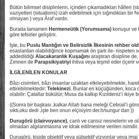
Bütün bilimsel disiplinlerin, içinden çıkamadıkları hâlleri (s
vaziyetleri (situations) izah edebilmek için sığındıkları bir
olmayan ) veya Âraf vardır.
Burada tamamen
Hermeneütik (Yorumsama)
konuşur ve 
göre tefsirler geliştirir.
İşte, bu
Puslu Mantığın ve Belirsizlik İlkesinin rehber ol
esaslardan olabildiğince kopmamak ön şartı ile- nispeten s
addedildiği
Alacakaranlık Kuşağını
araştıran disipline de,
Zımnen de
Parapsikiyatriyi
ihtiva veya teşmil eder (içerir v
İLGİLENİLEN KONULAR
Bâzı cisimleri, bâzı insanlar uzaktan etkileyebilmekte, hare
ettirebilmektedir:
Telekinezi
. Bunlar en küçüğünden, koca d
olabilir: Çatallar bükülür; Musa da kalkıp Kızıldeniz'i ikiye b
((Sonra bir başkası ,kalkar Allah bana meleği Cebrail’i gönd
sıktı,oku dedi ,işte ben onun elçisiyim der.h/sungur dan ))
Durugörü
(clairvoyance)
, canlı ve cansız nesnelerin ve 
olmadan algılanmasına ve idrak edilmesine verilen isimdir.
Durugörü, kişide objektif veya sübjektif vizyonlar veya imaj 