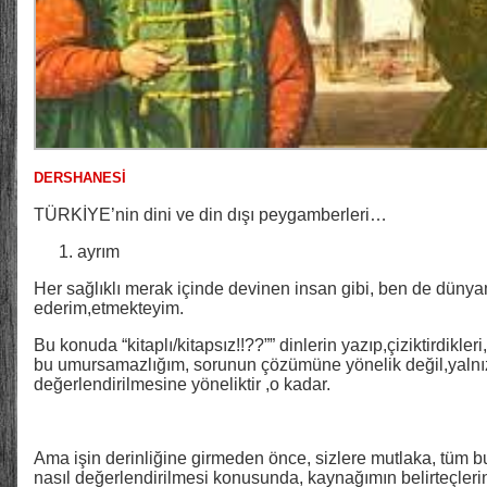
DERSHANESİ
TÜRKİYE’nin dini ve din dışı peygamberleri…
ayrım
Her sağlıklı merak içinde devinen insan gibi, ben de dünya
ederim,etmekteyim.
Bu konuda “kitaplı/kitapsız!!??”” dinlerin yazıp,çiziktirdikl
bu umursamazlığım, sorunun çözümüne yönelik değil,yaln
değerlendirilmesine yöneliktir ,o kadar.
Ama işin derinliğine girmeden önce, sizlere mutlaka, tüm bu 
nasıl değerlendirilmesi konusunda, kaynağımın belirteçleri