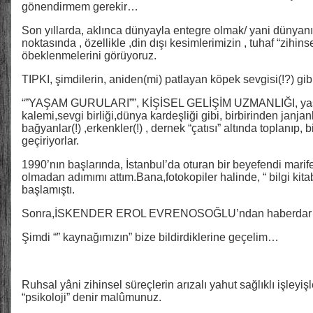
gönendirmem gerekir…
Son yıllarda, aklınca dünyayla entegre olmak/ yani dünyan
noktasında , özellikle ,din dışı kesimlerimizin , tuhaf “zihins
öbeklenmelerini görüyoruz.
TIPKI, şimdilerin, aniden(mi) patlayan köpek sevgisi(!?) gib
“”YAŞAM GURULARI””, KİŞİSEL GELİŞİM UZMANLIĞI, yaşa
kalemi,sevgi birliği,dünya kardeşliği gibi, birbirinden janjan
bağyanlar(!) ,erkenkler(!) , dernek “çatısı” altında toplanıp, bi
geçiriyorlar.
1990’nın başlarında, İstanbul’da oturan bir beyefendi marife
olmadan adımımı attım.Bana,fotokopiler halinde, “ bilgi kita
başlamıştı.
Sonra,İSKENDER EROL EVRENOSOĞLU’ndan haberdar 
Şimdi “” kaynağımızın” bize bildirdiklerine geçelim…
Ruhsal yâni zihinsel süreçlerin arızalı yahut sağlıklı işleyiş
“psikoloji” denir malûmunuz.