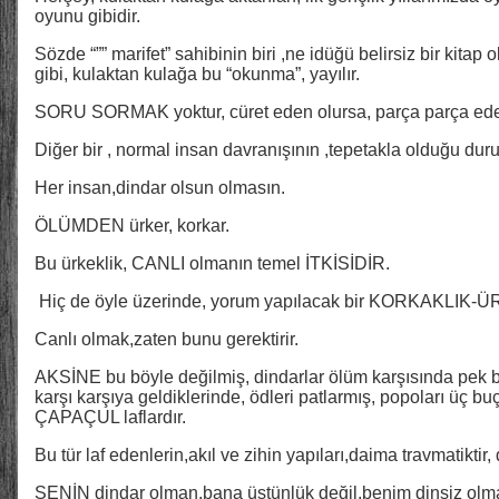
oyunu gibidir.
Sözde “”” marifet” sahibinin biri ,ne idüğü belirsiz bir kita
gibi, kulaktan kulağa bu “okunma”, yayılır.
SORU SORMAK yoktur, cüret eden olursa, parça parça eder
Diğer bir , normal insan davranışının ,tepetakla olduğu dur
Her insan,dindar olsun olmasın.
ÖLÜMDEN ürker, korkar.
Bu ürkeklik, CANLI olmanın temel İTKİSİDİR.
Hiç de öyle üzerinde, yorum yapılacak bir KORKAKLIK-ÜR
Canlı olmak,zaten bunu gerektirir.
AKSİNE bu böyle değilmiş, dindarlar ölüm karşısında pek bi
karşı karşıya geldiklerinde, ödleri patlarmış, popoları üç buç
ÇAPAÇUL laflardır.
Bu tür laf edenlerin,akıl ve zihin yapıları,daima travmatiktir, d
SENİN dindar olman,bana üstünlük değil,benim dinsiz olmam