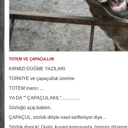
TOTEM VE ÇAPAÇULLUK
KIRMIZI DÜĞME YAZILARI
TÜRKİYE ve çapaçulluk üzerine
TOTEM inancı …
YA DA “” ÇAPAÇUL AKIL”…………
Sözlüğü açıp,baktım.
ÇAPAÇUL, sözlük diliyle nasıl tarifleniyor diye…
Sözlük diyor ki: Giyim ,kuşam konusunda: özensiz,düzens