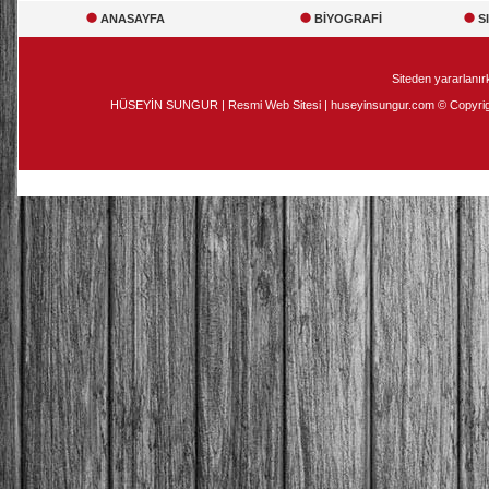
ANASAYFA
BİYOGRAFİ
S
Siteden yararlanırk
HÜSEYİN SUNGUR | Resmi Web Sitesi | huseyinsungur.com © Copyright 