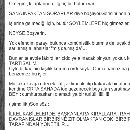
Örneğin , kitaplarında, ilginç bir bölüm var:
SANA İNFAKTAN SORARLAR diye başlıyor.Gerisini ben bi
İşlerine gelmediği için, bu tür SÖYLEMLERE hiç girmezler.
NEYSE.Boşverin.
Yok efendim parayı bulunca komünistlik bitermiş de, uçak d
sarılırmış allahsızlar “mış da,mış da”…
Bunlar, televole lâkırdılar, ciddiye alınacak bir yanı yoktu
TARTIŞALIM.
Öyle birkaç bin kişilik koruma ordusuyla, Cuma namazına g
benzemez bu işler.
Mutlaka kavga edecek, lâf çaktıracak, itip kakacak bir alan
kendine ORTA SAHADA top gezdirecek boş alan yaratmay
BEY ; cumhurbaşkanı olamadı ya bir türlü!!!!!!!!!!!!!
( şimdilik )Son söz :
İLKEL KABİLELERDE, BAŞKANLARA,KIRALLARA , RA
DAVRANIŞLAR,BİRBİRİNE ZIT OLMAKTAN ÇOK ,BİRBİR
TARAFINDAN YÖNETİLİR…