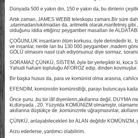
Dünyada 500 e yakın din, 150 e yakın da, bu dinlerin çeşitl
Artık zaman, JAMES WEBB teleskopu zamanı.Bir süre daha i
,utanmadan/sıkılmadan da, aritmetik olarak,marifetmiş gibi
olduğunu iddia ettiğiniz peygamber masalları ile ALDAT
ÇOĞUNLUK insanların ölüm korkusu, öyle derindedir ki, bu 
ve insanlar, nerde lan bu 130 000 peygamber ,madem gönd
GÖLÜ olmasını nasıl izah ediyorsunuz diye sormaz, soram
SORAMAZ ÇÜNKÜ, SİSTEM, öyle bir yerleşiktir ki, koca SP
Yahudi haham topluluğu AFOROZ edip, dinden kovmuştur.
Bir başka husus da, para ve komünist olma arasına, cahilce
EFENDİM, komünistin komünistliği, parayı buluncaya kada
Önce şunu ,bu tür lâf diyenlerin,akıllarına değil, DUYMA m
ki,dünyada , 20. Yüzyılda KOMÜNİZM olmamıştır, olamamı
akıllarına düştükçe de ,komünizmle uğraşmasınlar, akılların
ÇÜNKÜ, anlayabilecekleri bir ALAN değildir KOMÜNİZM, çok
Arzu ederlerse, yardımcı olabilirim.