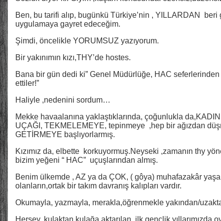
Ben, bu tarifi alıp, bugünkü Türkiye’nin , YILLARDAN beri 
uygulamaya gayret edeceğim.
Şimdi, öncelikle YORUMSUZ yazıyorum.
Bir yakınımın kızı,THY’de hostes.
Bana bir gün dedi ki” Genel Müdürlüğe, HAC seferlerinde
ettiler!”
Haliyle ,nedenini sordum…
Mekke havaalanına yaklaştıklarında, çoğunlukla da,KADIN H
UÇAĞI, TEKMELEMEYE, tepinmeye ,hep bir ağızdan düşme
GETİRMEYE başlıyorlarmış.
Kızımız da, elbette korkuyormuş.Neyseki ,zamanın thy yöne
bizim yeğeni “ HAC” uçuşlarından almış.
Benim ülkemde , AZ ya da ÇOK, ( gôya) muhafazakâr yaşam
olanların,ortak bir takım davranış kalıpları vardır.
Okumayla, yazmayla, merakla,öğrenmekle yakından/uzaktan , 
Herşey, kulaktan kulağa aktarılan, ilk gençlik yıllarımı