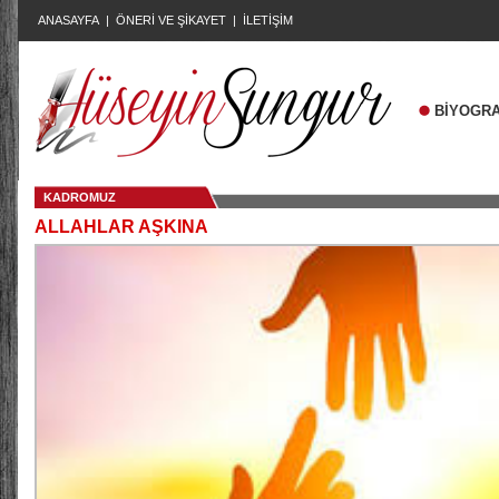
ANASAYFA
|
ÖNERİ VE ŞİKAYET
|
İLETİŞİM
BİYOGRA
KADROMUZ
ALLAHLAR AŞKINA