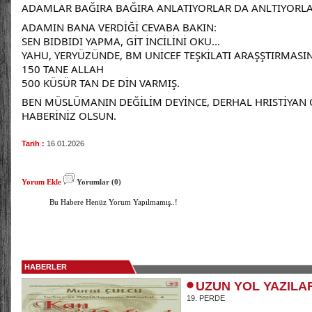
ADAMLAR BAĞIRA BAĞIRA ANLATIYORLAR DA ANLTIYORLA
ADAMIN BANA VERDİĞİ CEVABA BAKIN:
SEN BIDBIDI YAPMA, GİT İNCİLİNİ OKU...
YAHU, YERYÜZÜNDE, BM UNİCEF TEŞKİLATI ARAŞŞTIRMASI
150 TANE ALLAH
500 KÜSÜR TAN DE DİN VARMIŞ.
BEN MÜSLÜMANIN DEĞİLİM DEYİNCE, DERHAL HRISTİYAN
HABERİNİZ OLSUN.
Tarih :
16.01.2026
Yorum Ekle
Yorumlar (0)
Bu Habere Henüz Yorum Yapılmamış..!
HABERLER
UZUN YOL YAZILA
19. PERDE