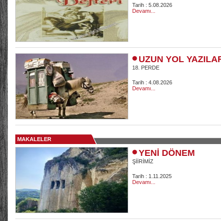
Tarih : 5.08.2026
Devamı...
UZUN YOL YAZILA
18. PERDE
Tarih : 4.08.2026
Devamı...
MAKALELER
YENİ DÖNEM
ŞİİRİMİZ
Tarih : 1.11.2025
Devamı...