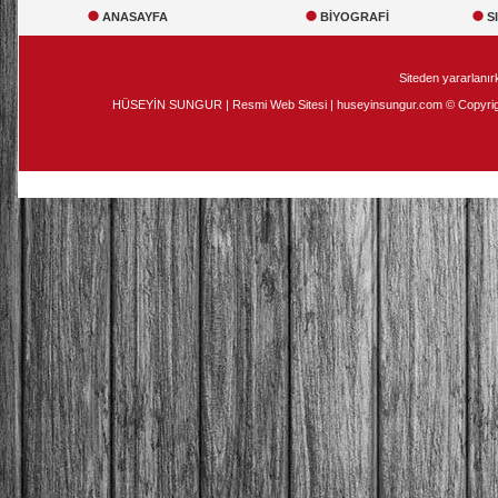
ANASAYFA
BİYOGRAFİ
S
Siteden yararlanırk
HÜSEYİN SUNGUR | Resmi Web Sitesi | huseyinsungur.com © Copyright 