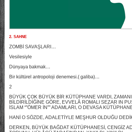
2. SAHNE
ZOMBİ SAVAŞLARI…
Vesilesiyle
Dünyaya bakmak…
Bir kültürel antropoloji denemesi.( galiba)…
2
BÜYÜK ÇOK BÜYÜK BİR KÜTÜPHANE VARDI, ZAMAN
BİLDİRİLDİĞİNE GÖRE, EVVELÂ ROMALI SEZAR IN P
İSLAM “”ÖMER İN”” ADAMLARI, O DEVASA KÜTÜPHANE
HANİ O SÖZDE, ADALETİYLE MEŞHUR OLDUĞU DE
DERKEN, BÜYÜK BAĞDAT KÜTÜPHANESİ, CENGİZ ADL