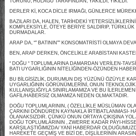
TORUNU, HÜLÂGÜ TARAFINDAN, YAKILDI, YIKILDI.
DERLER Kİ, KOCA DİCLE IRMAĞI, GÜNLERCE MÜREK
BAZILARI DA, HALEN, TARİHDEKİ YETERSİZLİKLERİNİ
KOMPLEKSİYLE, ÖTEYE BERİYE SALDIRIP, TÜRKLÜK
DURMADALAR.
ARAP DA, “” BATININ”” KONSOMATRİSTİ OLMAYA DEV
BEN, ARAP DERKEN, ÖNCELİKLE ARABİSTANI KAST
“ DOĞU “ TOPLUMLARINA DAMARDAN VERİLEN-TAVSİ
BATI UYGARLIĞININ NİTELİĞİNDEN-ÖZÜNDEN HABER
BU BİLGİSİZLİK, DURUMUN DIŞ YÜZÜNÜ ÖZÜYLE KAR
UYGARLIĞININ GÖRÜNÜMLERİNİ, ONUN TEKNOLOJİK 
KULLANIŞLIĞIYLA SINIRLAMAMIZA VE BU İLERLEME
GAFİL/HABERSİZ OLMAMIZA NEDEN OLMAKTADIR.
DOĞU TOPLUMLARININ, ( ÖZELLİKLE MÜSLÜMAN OLAN
ÇARKINI DÖNDÜREN KAYNAKLA İRTİBATLANMASI- H
OLANAKSIZDIR. ÇÜNKÜ ONUN ORTAYA ÇIKIŞINA YOL 
DOĞU TOPLUMLARININ , ZWERRE KADAR PAYI-HİSSES
KARŞILAŞTIĞIMIZDA/ YANİ HABERDAR OLDUĞUMUZDA
HAREKETE GEÇMİŞ VE BİZİ DE, DİŞLİLERİNİN ARASIN