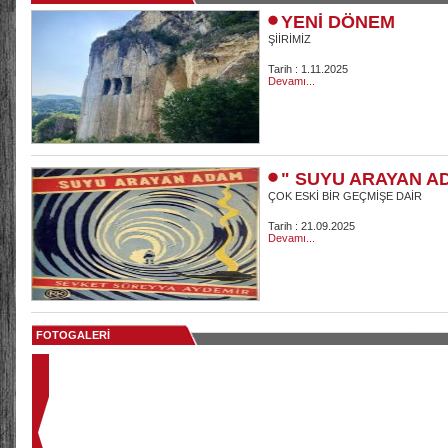
YENİ DÖNEM
ŞİİRİMİZ
Tarih : 1.11.2025
Devamı...
" SUYU ARAYAN A
ÇOK ESKİ BİR GEÇMİŞE DAİR
Tarih : 21.09.2025
Devamı...
FOTOGALERİ