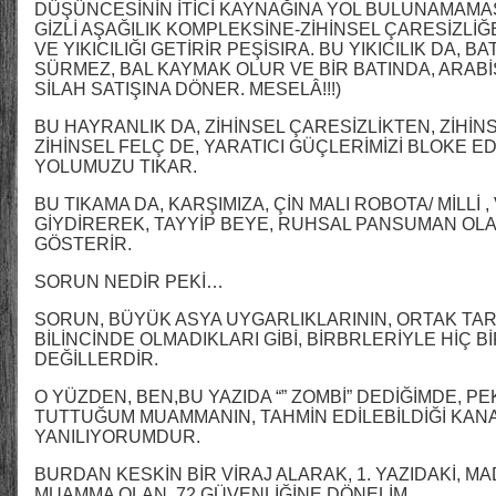
DÜŞÜNCESİNİN İTİCİ KAYNAĞINA YOL BULUNAMAMAS
GİZLİ AŞAĞILIK KOMPLEKSİNE-ZİHİNSEL ÇARESİZLİ
VE YIKICILIĞI GETİRİR PEŞİSIRA. BU YIKICILIK DA, 
SÜRMEZ, BAL KAYMAK OLUR VE BİR BATINDA, ARAB
SİLAH SATIŞINA DÖNER. MESELÂ!!!)
BU HAYRANLIK DA, ZİHİNSEL ÇARESİZLİKTEN, ZİHİN
ZİHİNSEL FELÇ DE, YARATICI GÜÇLERİMİZİ BLOKE 
YOLUMUZU TIKAR.
BU TIKAMA DA, KARŞIMIZA, ÇİN MALI ROBOTA/ MİLLİ ,
GİYDİREREK, TAYYİP BEYE, RUHSAL PANSUMAN OLA
GÖSTERİR.
SORUN NEDİR PEKİ…
SORUN, BÜYÜK ASYA UYGARLIKLARININ, ORTAK TARİ
BİLİNCİNDE OLMADIKLARI GİBİ, BİRBRLERİYLE HİÇ B
DEĞİLLERDİR.
O YÜZDEN, BEN,BU YAZIDA “” ZOMBİ” DEDİĞİMDE, P
TUTTUĞUM MUAMMANIN, TAHMİN EDİLEBİLDİĞİ KANA
YANILIYORUMDUR.
BURDAN KESKİN BİR VİRAJ ALARAK, 1. YAZIDAKİ, M
MUAMMA OLAN, 72 GÜVENLİĞİNE DÖNELİM…