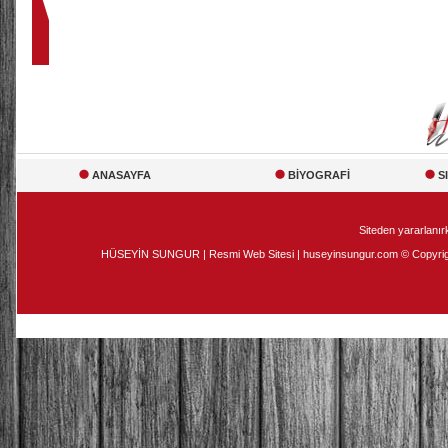
ANASAYFA
BİYOGRAFİ
S
Siteden yararlanırk
HÜSEYİN SUNGUR | Resmi Web Sitesi | huseyinsungur.com © Copyright 