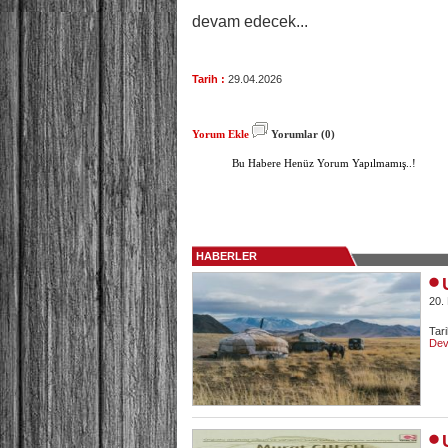
devam edecek...
Tarih :
29.04.2026
Yorum Ekle
Yorumlar (0)
Bu Habere Henüz Yorum Yapılmamış..!
HABERLER
20.
Tar
Dev