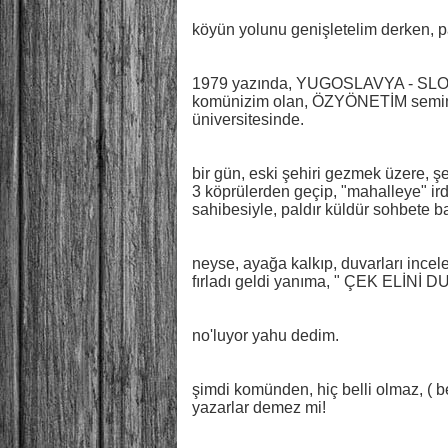
köyün yolunu genişletelim derken, parç
1979 yazında, YUGOSLAVYA - SLOV
komünizim olan, ÖZYÖNETİM semin
üniversitesinde.
bir gün, eski şehiri gezmek üzere, 
3 köprülerden geçip, "mahalleye" irdi
sahibesiyle, paldır küldür sohbete b
neyse, ayağa kalkıp, duvarları incelem
fırladı geldi yanıma, " ÇEK ELİNİ
no'luyor yahu dedim.
şimdi komünden, hiç belli olmaz, ( be
yazarlar demez mi!