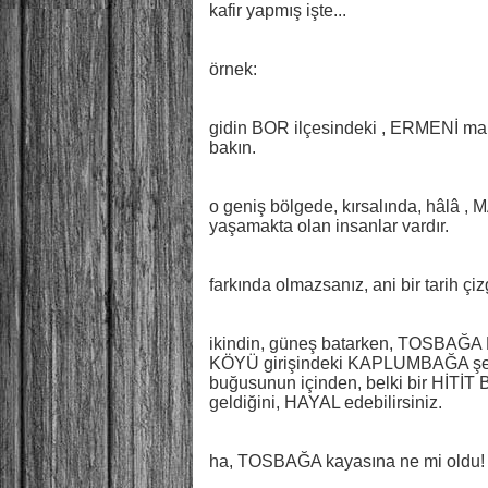
kafir yapmış işte...
örnek:
gidin BOR ilçesindeki , ERMENİ maha
bakın.
o geniş bölgede, kırsalında, hâlâ ,
yaşamakta olan insanlar vardır.
farkında olmazsanız, ani bir tarih çiz
ikindin, güneş batarken, TOSBAĞ
KÖYÜ girişindeki KAPLUMBAĞA şekli
buğusunun içinden, belki bir HİTİT 
geldiğini, HAYAL edebilirsiniz.
ha, TOSBAĞA kayasına ne mi oldu!