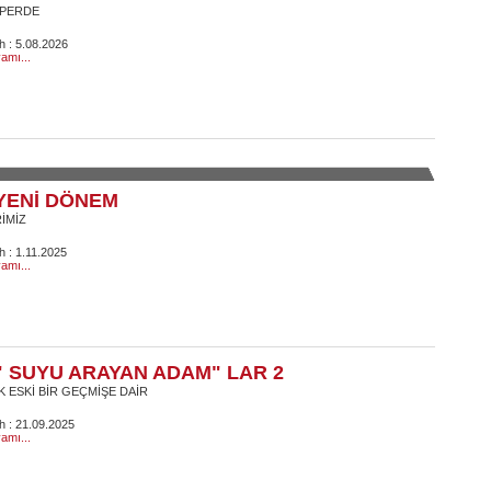
 PERDE
ih : 5.08.2026
amı...
YENİ DÖNEM
RİMİZ
h : 1.11.2025
amı...
" SUYU ARAYAN ADAM" LAR 2
 ESKİ BİR GEÇMİŞE DAİR
ih : 21.09.2025
amı...