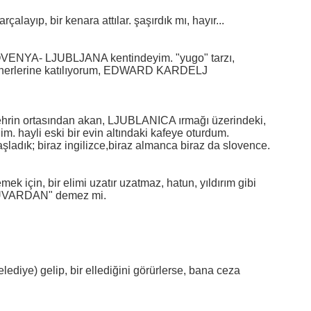
alayıp, bir kenara attılar. şaşırdık mı, hayır...
ENYA- LJUBLJANA kentindeyim. "yugo" tarzı, 
erlerine katılıyorum, EDWARD KARDELJ 
şehrin ortasından akan, LJUBLANICA ırmağı üzerindeki, 
m. hayli eski bir evin altındaki kafeye oturdum. 
aşladık; biraz ingilizce,biraz almanca biraz da slovence.
ek için, bir elimi uzatır uzatmaz, hatun, yıldırım gibi 
 DUVARDAN" demez mi.
lediye) gelip, bir ellediğini görürlerse, bana ceza 