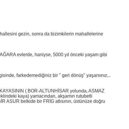
llesini gezin, sonra da bizimkilerin mahallelerine 
 MAĞARA evlerde, haniyse, 5000 yıl önceki yaşam gibi 
gisinde, farkedemediğiniz bir " geri dönüş" yaşarsınız...
A KAYASININ ( BOR-ALTUNHİSAR yolunda, ASMAZ 
ndeki kaya) yamacından, akşamın rutubetli 
BİR ASUR belkide bir FRİG atlısının, üstünüze doğru 