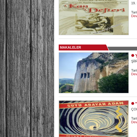
19.
Tar
Dev
MAKALELER
Şİİ
Tari
Dev
ÇOK
Tar
Dev