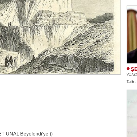
ŞE
VE AZ
Tarih :
 ÜNAL Beyefendi'ye ))