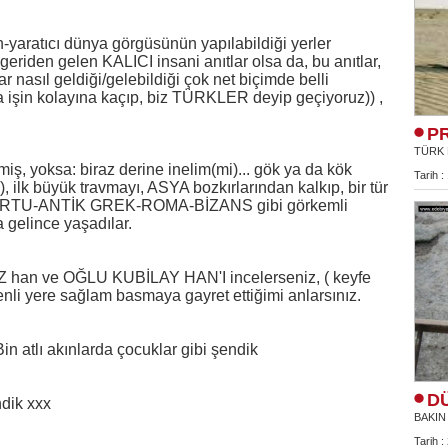
n-yaratıcı dünya görgüsünün yapılabildiği yerler 
eriden gelen KALICI insani anıtlar olsa da, bu anıtlar, 
nasıl geldiği/gelebildiği çok net biçimde belli 
işin kolayına kaçıp, biz TÜRKLER deyip geçiyoruz)) , 
P
TÜRK 
ş, yoksa: biraz derine inelim(mi)... gök ya da kök 
Tarih :
), ilk büyük travmayı, ASYA bozkırlarından kalkıp, bir tür 
URARTU-ANTİK GREK-ROMA-BİZANS gibi görkemli 
 gelince yaşadılar.
Z han ve OĞLU KUBİLAY HAN'I incelerseniz, ( keyfe 
nli yere sağlam basmaya gayret ettiğimi anlarsınız.
n atlı akınlarda çocuklar gibi şendik
D
ndik xxx
BAKIN
Tarih :