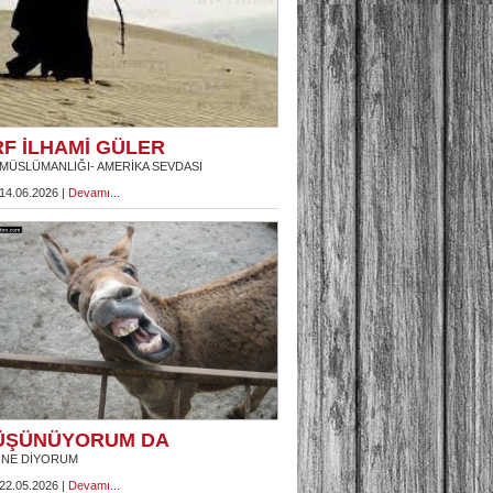
RF İLHAMİ GÜLER
MÜSLÜMANLIĞI- AMERİKA SEVDASI
 14.06.2026 |
Devamı...
ÜŞÜNÜYORUM DA
 NE DİYORUM
 22.05.2026 |
Devamı...