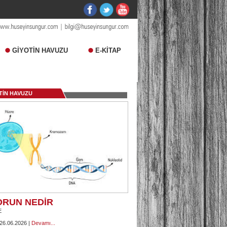
GİYOTİN HAVUZU
E-KİTAP
TİN HAVUZU
ORUN NEDİR
E
 26.06.2026 |
Devamı...