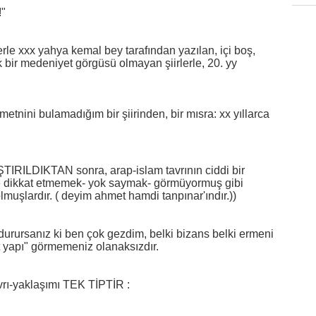
!"
rle xxx yahya kemal bey tarafından yazılan, içi boş, 
bir medeniyet görgüsü olmayan şiirlerle, 20. yy 
tnini bulamadığım bir şiirinden, bir mısra: xx yıllarca 
RILDIKTAN sonra, arap-islam tavrının ciddi bir 
re dikkat etmemek- yok saymak- görmüyormuş gibi 
şlardır. ( deyim ahmet hamdi tanpınar'ındır.))
urursanız ki ben çok gezdim, belki bizans belki ermeni 
 anıt yapı" görmemeniz olanaksızdır.
avrı-yaklaşımı TEK TİPTİR :