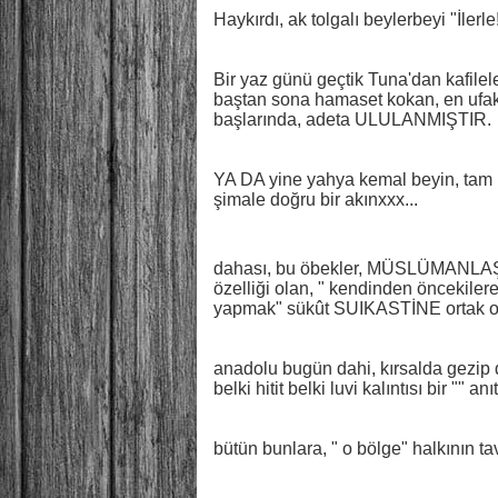
Haykırdı, ak tolgalı beylerbeyi "İlerle
Bir yaz günü geçtik Tuna'dan kafilele
baştan sona hamaset kokan, en ufak 
başlarında, adeta ULULANMIŞTIR.
YA DA yine yahya kemal beyin, tam me
şimale doğru bir akınxxx...
dahası, bu öbekler, MÜSLÜMANLAŞTI
özelliği olan, " kendinden öncekile
yapmak" sükût SUIKASTİNE ortak olmu
anadolu bugün dahi, kırsalda gezip d
belki hitit belki luvi kalıntısı bir ""
bütün bunlara, " o bölge" halkının t