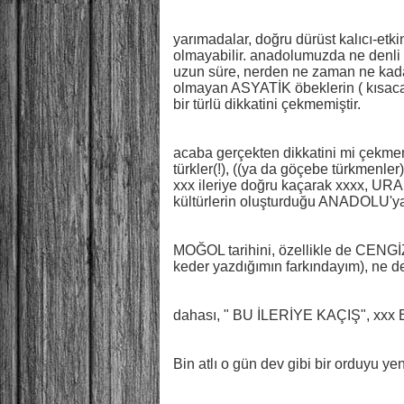
yarımadalar, doğru dürüst kalıcı-etki
olmayabilir. anadolumuzda ne denli g
uzun süre, nerden ne zaman ne kadar 
olmayan ASYATİK öbeklerin ( kısaca 
bir türlü dikkatini çekmemiştir.
acaba gerçekten dikkatini mi çekmemi
türkler(!), ((ya da göçebe türkmenler)
xxx ileriye doğru kaçarak xxxx, 
kültürlerin oluşturduğu ANADOLU'ya
MOĞOL tarihini, özellikle de CENGİ
keder yazdığımın farkındayım), ne de
dahası, " BU İLERİYE KAÇIŞ", xxx Bi
Bin atlı o gün dev gibi bir orduyu ye