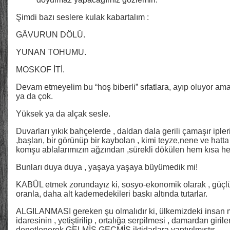
Şimdi bazı seslere kulak kabartalım :
GÂVURUN DÖLÜ.
YUNAN TOHUMU.
MOSKOF İTİ.
Devam etmeyelim bu “hoş biberli” sıfatlara, ayıp oluyor ama.
ya da çok.
Yüksek ya da alçak sesle.
Duvarları yıkık bahçelerde , daldan dala gerili çamaşır ipler
,başları, bir görünüp bir kaybolan , kimi teyze,nene ve hat
komşu ablalarımızın ağzından ,sürekli dökülen hem kısa he
Bunları duya duya , yaşaya yaşaya büyümedik mi!
KABÛL etmek zorundayız ki, sosyo-ekonomik olarak , güçlü 
oranla, daha alt kademedekileri baskı altında tutarlar.
ALGILANMASI gereken şu olmalıdır ki, ülkemizdeki insan m
idaresinin , yetiştirilip , ortalığa serpilmesi , damardan giriler
denetlenerek GELMİŞ GEÇMİŞ iktidarlara yaptırılmıştır.