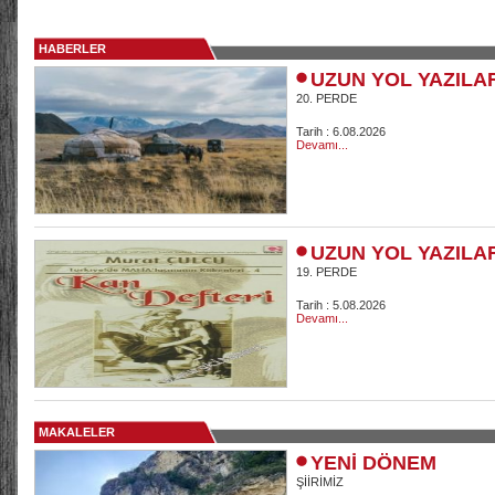
HABERLER
UZUN YOL YAZILA
20. PERDE
Tarih : 6.08.2026
Devamı...
UZUN YOL YAZILA
19. PERDE
Tarih : 5.08.2026
Devamı...
MAKALELER
YENİ DÖNEM
ŞİİRİMİZ