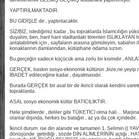
YAPTIRILMAKTADIR.
BU GİDİŞLE de , yaptırılacaktır.
SİZ/BİZ, istediğimiz kadar , bu topraklarda İslamcılığın yük
duyalım, ben, harıl harıl stadlardaki törenleri ISLIKLAYAN h
anlatabilmek için , sayfaların arasına gömüleyim, sabahın ilk
konaklarının damlarından, kütüphane odama sızsın.
Bu,gerçeğin sadece küçücük ama zorlu bir kısmıdır , ANLA
GERÇEK, baskın sosyo-ekonomik kültürün ,bize,ne yeyip ne
İBADET edileceğine kadar , dayatmasıdır.
Burada GERÇEK bir asal bir de ikincil olarak kendini var
topraklarda.
ASAL sosyo ekonomik kültür BATICILIKTIR.
Hele şimdilerde , deliler gibi TÜKETİCİ olma hali… Marjina
olanlar dışında, herkes bu batağın , az ya da çok içindedir.
İkincil durum ise din alanıdır ve tamamen 1. Selimin (( YAV
dönüşünde getirdiği , sözde DİN ALİMLERİNİN açtığı , H