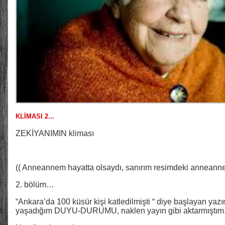
KLİMASI 2...
ZEKİYANIMIN kliması
(( Anneannem hayatta olsaydı, sanırım resimdeki anneanne 
2. bölüm…
“Ankara’da 100 küsür kişi katledilmişti “ diye başlayan y
yaşadığım DUYU-DURUMU, naklen yayın gibi aktarmıştım