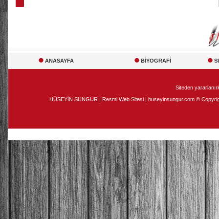
ANASAYFA
BİYOGRAFİ
S
Siteden yararlanırk
HÜSEYİN SUNGUR | Resmi Web Sitesi | huseyinsungur.com © Copyright 