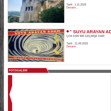
Tarih : 1.11.2025
Devamı...
" SUYU ARAYAN A
ÇOK ESKİ BİR GEÇMİŞE DAİR
Tarih : 21.09.2025
Devamı...
FOTOGALERİ