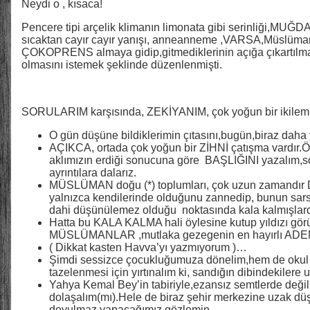
Neydi o , kısaca!
Pencere tipi arçelik klimanın limonata gibi serinliği,MUĞDA
sıcaktan cayır cayır yanışı, anneanneme ,VARSA,Müslüman 
ÇOKOPRENS almaya gidip,gitmediklerinin açığa çıkartıl
olmasını istemek şeklinde düzenlenmişti.
SORULARIM karşısında, ZEKİYANIM, çok yoğun bir ikilem 
O gün düşüne bildiklerimin çıtasını,bugün,biraz daha 
AÇIKCA, ortada çok yoğun bir ZİHNİ çatışma vardır.Ön
aklımızın erdiği sonucuna göre BAŞLIĞINI yazalım,
ayrıntılara dalarız.
MÜSLÜMAN doğu (*) toplumları, çok uzun zaman
yalnızca kendilerinde olduğunu zannedip, bunun sa
dahi düşünülemez olduğu noktasında kala kalmışlard
Hatta bu KALA KALMA hali öylesine kutup yıldızı gör
MÜSLÜMANLAR ,mutlaka gezegenin en hayırlı ADE
( Dikkat kasten Havva’yı yazmıyorum )…
Şimdi sessizce çocukluğumuza dönelim,hem de okul 
tazelenmesi için yırtınalım ki, sandığın dibindekilere 
Yahya Kemal Bey’in tabiriyle,ezansız semtlerde değil
dolaşalım(mı).Hele de biraz şehir merkezine uzak düş
doyulmaz yapacağımız gözlemin.