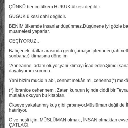
ÇÜNKÜ benim ülkem HUKUK ülkesi değildir.
GUGUK ülkesi dahi değildir.
BENİM ülkemde insanlar düşünmez.Düşünene iyi gözle bakm
muamelesi yaparlar.
GEÇİYORUZ…
Bahçedeki dallar arasında gerili çamaşır iplerinden,rahm
sonbahar) klimasına dönelim.
“Anneanne, adam ölüyor,yani klimayı îcad eden.Şimdi sana
dayatıyorum sorumu.
Yani bizim mucidin abi, cennet mekân mı, cehenna(*) mek
(*) İbranice cehennem . Zaten kuranın içinde ciddi bir Tevrat
mutlaka okuyun bu kitapları.
Ökseye yakalanmış kuş gibi çırpınıyor.Müslüman değil de
hatırlıyor.
O ve nesli için, MÜSLÜMAN olmak , İNSAN olmaktan evvel
ÇATLAĞI.