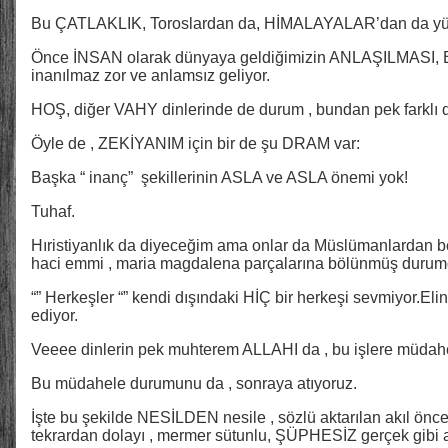
Bu ÇATLAKLIK, Toroslardan da, HİMALAYALAR’dan da 
Önce İNSAN olarak dünyaya geldiğimizin ANLAŞILMASI, 
inanılmaz zor ve anlamsız geliyor.
HOŞ, diğer VAHY dinlerinde de durum , bundan pek farklı de
Öyle de , ZEKİYANIM için bir de şu DRAM var:
Başka “ inanç” şekillerinin ASLA ve ASLA önemi yok!
Tuhaf.
Hıristiyanlık da diyeceğim ama onlar da Müslümanlardan beter
haci emmi , maria magdalena parçalarına bölünmüş durum
“” Herkeşler “” kendi dışındaki HİÇ bir herkeşi sevmiyor.Elin
ediyor.
Veeee dinlerin pek muhterem ALLAHI da , bu işlere müdahe
Bu müdahele durumunu da , sonraya atıyoruz.
İşte bu şekilde NESİLDEN nesile , sözlü aktarılan akıl önces
tekrardan dolayı , mermer sütunlu, ŞÜPHESİZ gerçek gibi a