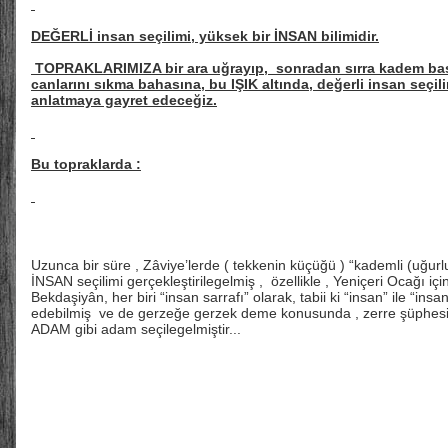
DEĞERLİ insan seçilimi, yüksek bir İNSAN bilimidir.
TOPRAKLARIMIZA bir ara uğrayıp, sonradan sırra kadem basmış
canlarını sıkma bahasına, bu IŞIK altında, değerli insan seçil
anlatmaya gayret edeceğiz.
Bu topraklarda :
Uzunca bir süre , Zâviye’lerde ( tekkenin küçüğü ) “kademli (uğurlu 
İNSAN seçilimi gerçekleştirilegelmiş , özellikle , Yeniçeri Ocağı iç
Bekdaşiyân, her biri “insan sarrafı” olarak, tabii ki “insan” ile “insa
edebilmiş ve de gerzeğe gerzek deme konusunda , zerre şüphesi
ADAM gibi adam seçilegelmiştir...