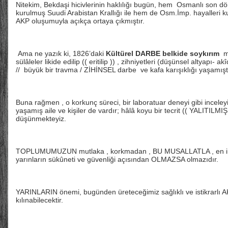
Nitekim, Bekdaşi hicivlerinin haklılığı bugün, hem Osmanlı son 
kurulmuş Suudi Arabistan Krallığı ile hem de Osm.İmp. hayalleri k
AKP oluşumuyla açıkça ortaya çıkmıştır.
Ama ne yazık ki, 1826’daki
Kültürel DARBE belkide soykırım
m
sülâleler likide edilip (( eritilip )) , zihniyetleri (düşünsel altyapı
// büyük bir travma / ZİHİNSEL darbe ve kafa karışıklığı yaşam
Buna rağmen , o korkunç süreci, bir laboratuar deneyi gibi inceley
yaşamış aile ve kişiler de vardır; hâlâ koyu bir tecrit (( YALITILMIŞ
düşünmekteyiz.
TOPLUMUMUZUN mutlaka , korkmadan , BU MUSALLATLA , en inc
yarınların sükûneti ve güvenliği açısından OLMAZSA olmazıdır.
YARINLARIN önemi, bugünden üreteceğimiz sağlıklı ve istikrarlı AK
kılınabilecektir.