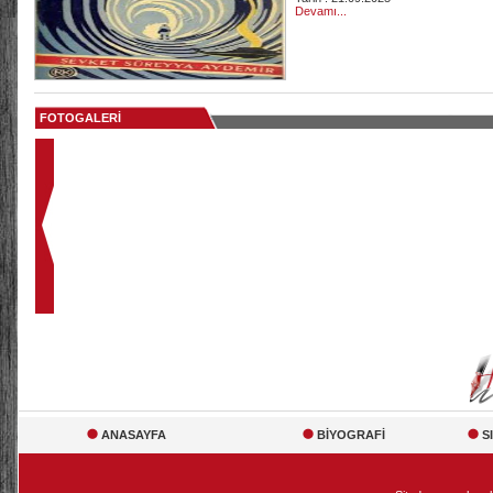
Devamı...
FOTOGALERİ
ANASAYFA
BİYOGRAFİ
S