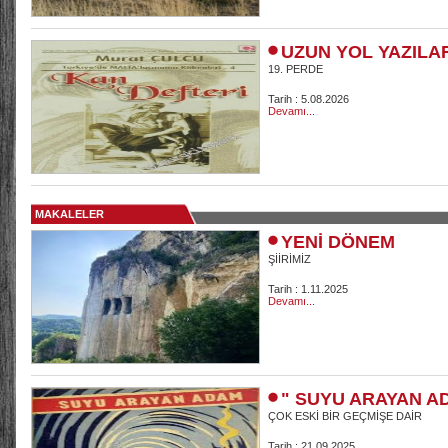
UZUN YOL YAZILA
19. PERDE
Tarih : 5.08.2026
Devamı...
MAKALELER
YENİ DÖNEM
ŞİİRİMİZ
Tarih : 1.11.2025
Devamı...
" SUYU ARAYAN A
ÇOK ESKİ BİR GEÇMİŞE DAİR
Tarih : 21.09.2025