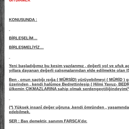
GİYDİRMEK
KONUSUNDA :
BİRLEŞELİM…
BİRLEŞMELİYİZ…
Yeni başladığımız bu kesim yazılarımız , değerli yol ve ufuk aç
yıllara dayanan değerli çalışmalarından elde edilmekte olan 
Ben , onun saçtığı ışığa ( MÜRŞİD) yürüyebilmeyi ( MÜRİD )
üzerinden , kendi halûmce Bedrettinleşip ( Hilmi Yavuz- BE
ülkemin ÇIKMAZLARINA sahip olmak serdengeçtiliğindeyim(*
(*) Yüksek insanî değer uğruna ,kendi ömründen , yaşamınd
edebilmek.
SER : Baş demektir, sanırım FARSÇA’dır.