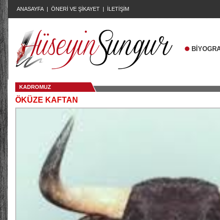
ANASAYFA
|
ÖNERİ VE ŞİKAYET
|
İLETİŞİM
BİYOGRA
KADROMUZ
ÖKÜZE KAFTAN