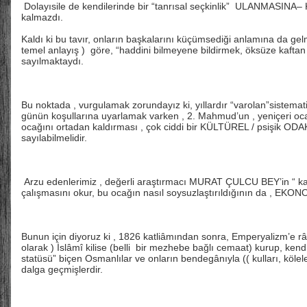
Dolayısile de kendilerinde bir “tanrısal seçkinlik” ULANMA
kalmazdı.
Kaldı ki bu tavır, onların başkalarını küçümsediği anlamına da gel
temel anlayış ) göre, “haddini bilmeyene bildirmek, öksüze kaftan
sayılmaktaydı.
Bu noktada , vurgulamak zorundayız ki, yıllardır “varolan”sistemati
günün koşullarına uyarlamak varken , 2. Mahmud’un , yeniçeri oca
ocağını ortadan kaldırması , çok ciddi bir KÜLTÜREL / psişik 
sayılabilmelidir.
Arzu edenlerimiz , değerli araştırmacı MURAT ÇULCU BEY’in “ kan d
çalışmasını okur, bu ocağın nasıl soysuzlaştırıldığının da , EKO
Bunun için diyoruz ki , 1826 katliâmından sonra, Emperyalizm’e râ
olarak ) İslâmî kilise (belli bir mezhebe bağlı cemaat) kurup, kendil
statüsü” biçen Osmanlılar ve onların bendegânıyla (( kulları, kölel
dalga geçmişlerdir.