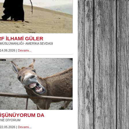
RF İLHAMİ GÜLER
MÜSLÜMANLIĞI- AMERİKA SEVDASI
 14.06.2026 |
Devamı...
ÜŞÜNÜYORUM DA
 NE DİYORUM
 22.05.2026 |
Devamı...