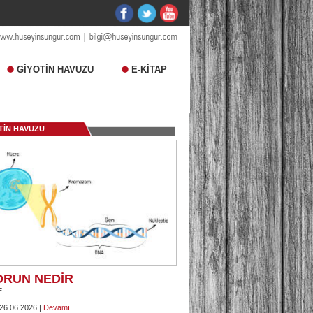
GİYOTİN HAVUZU
E-KİTAP
TİN HAVUZU
ORUN NEDİR
E
 26.06.2026 |
Devamı...