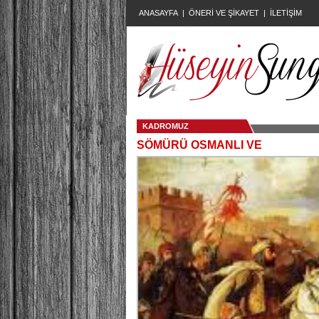
ANASAYFA
|
ÖNERİ VE ŞİKAYET
|
İLETİŞİM
KADROMUZ
SÖMÜRÜ OSMANLI VE