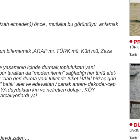
zah etmeden)) önce , mutlaka bu görüntüyü anlamak
P
TÜRK 
uğun bilememek ,ARAP mı, TÜRK mü, Kürt mü, Zaza
Tarih :
 yaşamının içinde durmak,topluluktan yani
araftan da “modernitenin” sağladığı her türlü alet-
ar ‘dan geri durma yani tüket de tüket.HANİ birkaç gün
 batılı” alet ve edevatları / çanak anten- dekoder-cep
TIYA duydukları kin ve nefretten dolayı , KÖY
arçalıyorlardı ya!
D
BAKIN
ndeydi zaten…
Tarih :