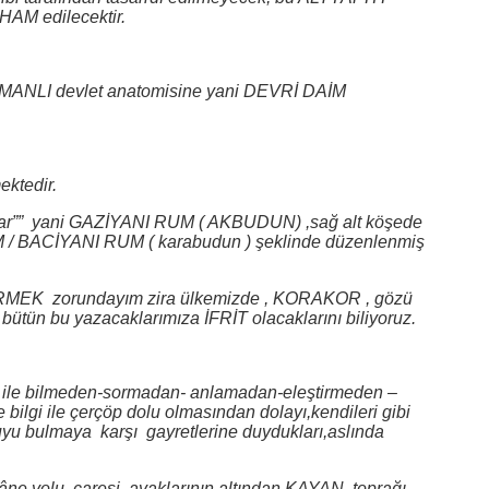
HAM edilecektir.
SMANLI devlet anatomisine yani DEVRİ DAİM
ktedir.
lar”” yani GAZİYANI RUM ( AKBUDUN) ,sağ alt köşede
 BACİYANI RUM ( karabudun ) şeklinde düzenlenmiş
TERMEK zorundayım zira ülkemizde , KORAKOR , gözü
, bütün bu yazacaklarımıza İFRİT olacaklarını biliyoruz.
a ile bilmeden-sormadan- anlamadan-eleştirmeden –
ilgi ile çerçöp dolu olmasından dolayı,kendileri gibi
uyu bulmaya karşı gayretlerine duydukları,aslında
e yolu, çaresi, ayaklarının altından KAYAN toprağı