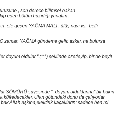
rüsüne , son derece bilimsel bakan
takip eden bölüm hazırlığı yapalım :
ara,ele geçen YAĞMA MALI , ülüş payı vs., belli
. O zaman YAĞMA gündeme gelir, asker, ne bulursa
oyum oldular “ (***) şeklinde özetleyip, bir de beyit
kadar SÖMÜRÜ sayesinde “” doyum olduklarına” bir bakın
küfredecekler. Ulan götündeki donu da çalıyorlar
 bak Allah aşkına,elektirik kaçaklarını sadece ben mi