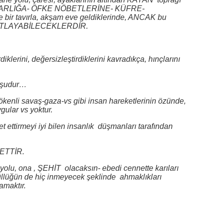
t KİNDARLIĞA- ÖFKE NÖBETLERİNE- KÜFRE-
ir tavırla, akşam eve geldiklerinde, ANCAK bu
KANITLAYABİLECEKLERDİR.
diklerini, değersizleştirdiklerini kavradıkça, hınçlarını
r şudur…
kökenli savaş-gaza-vs gibi insan hareketlerinin özünde,
ular vs yoktur.
t ettirmeyi iyi bilen insanlık düşmanları tarafından
YETTİR.
yolu, ona , ŞEHİT olacaksın- ebedi cennette karıları
üllüğün de hiç inmeyecek şeklinde ahmaklıkları
amaktır.