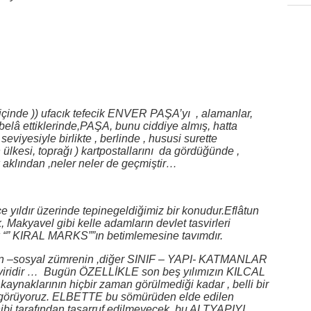
ı içinde )) ufacık tefecik ENVER PAŞA’yı , alamanlar,
belâ ettiklerinde,PAŞA, bunu ciddiye almış, hatta
seviyesiyle birlikte , berlinde , hususi surette
lkesi, toprağı ) kartpostallarını da gördüğünde ,
k aklından ,neler neler de geçmiştir…
e yıldır üzerinde tepinegeldiğimiz bir konudur.Eflâtun
akyavel gibi kelle adamların devlet tasvirleri
 “” KIRAL MARKS””ın betimlemesine tavımdır.
ıfın –sosyal zümrenin ,diğer SINIF – YAPI- KATMANLAR
tasviridir … Bugün ÖZELLİKLE son beş yılımızın KILCAL
aynaklarının hiçbir zaman görülmediği kadar , belli bir
görüyoruz. ELBETTE bu sömürüden elde edilen
i tarafından tasarruf edilmeyecek, bu ALTYAPIYI