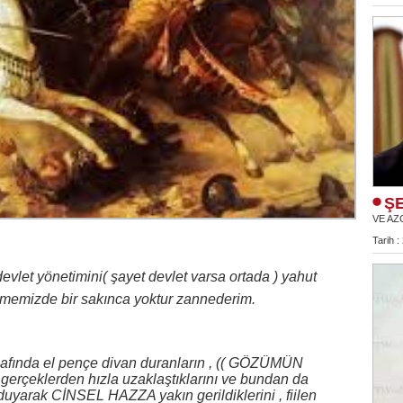
ŞE
VE AZ
Tarih :
vlet yönetimini( şayet devlet varsa ortada ) yahut
 etmemizde bir sakınca yoktur zannederim.
” safında el pençe divan duranların , (( GÖZÜMÜN
klerden hızla uzaklaştıklarını ve bundan da
duyarak CİNSEL HAZZA yakın gerildiklerini , fiilen