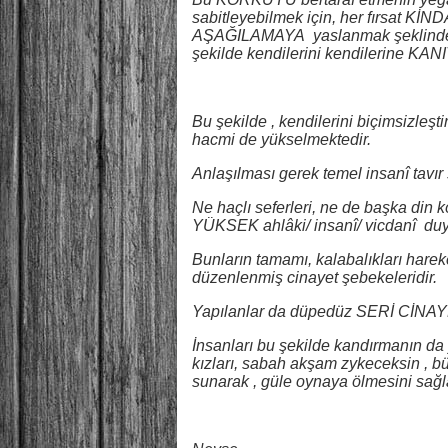
sabitleyebilmek için, her fırsa
AŞAĞILAMAYA yaslanmak şeklinde b
şekilde kendilerini kendilerine 
Bu şekilde , kendilerini biçimsizleştir
hacmi de yükselmektedir.
Anlaşılması gerek temel insanî tavı
Ne haçlı seferleri, ne de başka din 
YÜKSEK ahlâki/ insanî/ vicdanî duyg
Bunların tamamı, kalabalıkları hareke
düzenlenmiş cinayet şebekeleridir.
Yapılanlar da düpedüz SERİ CİNA
İnsanları bu şekilde kandırmanın da 
kızları, sabah akşam zykeceksin , b
sunarak , güle oynaya ölmesini sağl