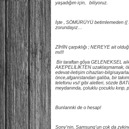
yaşadığım için, biliyoruz.
İşte , SÖMÜRÜYÜ betimlemeden (( i
zorundayız…
ZİHİN çarpıklığı ; NEREYE ait old
mı!!!
Bir taraftan gôya GELENEKSEL aile
AKEPELİLİKTEN uzaklaşmamak, öbür t
edevat-iletişim cihazları-bilgisayarl
önce,afganistandan galiba, bir takım”
telefonu vs// gibi aletleri, sözde BA
meydanında, çoluklu çocuklu kırıp, p
Bunlarınki de o hesap!
Sony’nin, Samsung’un çok da zyki