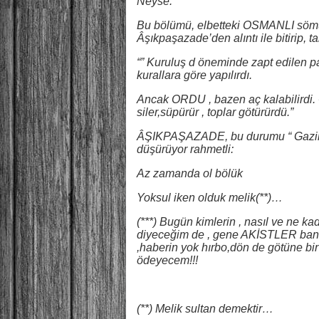
Neyse.
Bu bölümü, elbetteki OSMANLI sömü
Âşıkpaşazade’den alıntı ile bitirip, 
“” Kuruluş d öneminde zapt edilen p
kurallara göre yapılırdı.
Ancak ORDU , bazen aç kalabilirdi
siler,süpürür , toplar götürürdü.”
ÂŞIKPAŞAZADE, bu durumu “ Gaziler d
düşürüyor rahmetli:
Az zamanda ol bölük
Yoksul iken olduk melik(**)…
(***) Bugün kimlerin , nasıl ve ne 
diyeceğim de , gene AKİSTLER bana 
,haberin yok hırbo,dön de götüne bir
ödeyecem!!!
(**) Melik sultan demektir…