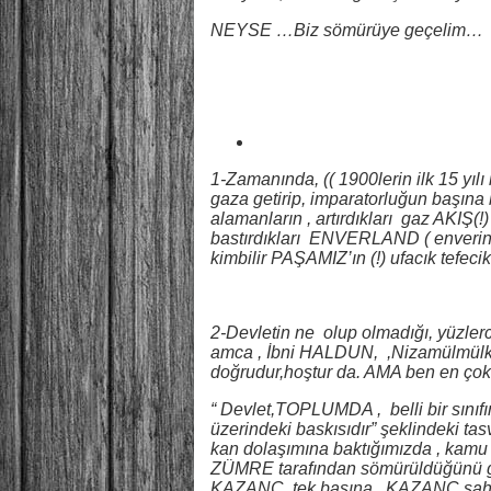
NEYSE …Biz sömürüye geçelim…
1-Zamanında, (( 1900lerin ilk 15 yıl
gaza getirip, imparatorluğun başına 
alamanların , artırdıkları gaz AKIŞ(!) 
bastırdıkları ENVERLAND ( enverin ü
kimbilir PAŞAMIZ’ın (!) ufacık tefeci
2-Devletin ne olup olmadığı, yüzlerc
amca , İbni HALDUN, ,Nizamülmülk, M
doğrudur,hoştur da. AMA ben en çok
“ Devlet,TOPLUMDA , belli bir sın
üzerindeki baskısıdır” şeklindeki 
kan dolaşımına baktığımızda , kamu k
ZÜMRE tarafından sömürüldüğünü 
KAZANÇ, tek başına , KAZANÇ sahib