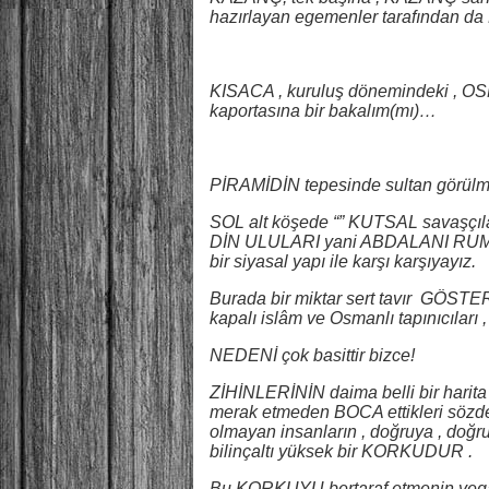
hazırlayan egemenler tarafından da 
KISACA , kuruluş dönemindeki , O
kaportasına bir bakalım(mı)…
PİRAMİDİN tepesinde sultan görülme
SOL alt köşede “” KUTSAL savaşçı
DİN ULULARI yani ABDALANI RUM /
bir siyasal yapı ile karşı karşıyayız.
Burada bir miktar sert tavır GÖS
kapalı islâm ve Osmanlı tapınıcıları 
NEDENİ çok basittir bizce!
ZİHİNLERİNİN daima belli bir harit
merak etmeden BOCA ettikleri sözde b
olmayan insanların , doğruya , doğr
bilinçaltı yüksek bir KORKUDUR .
Bu KORKUYU bertaraf etmenin yegân