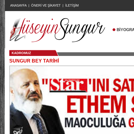
ANASAYFA
|
ÖNERİ VE ŞİKAYET
|
İLETİŞİM
BİYOGRA
KADROMUZ
SUNGUR BEY TARİHİ