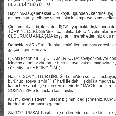
BESLEDİ"" BÜYÜTTÜ !!!
Hayır, MAO ,geleneksel ÇİN köylülüğünden , kendine uygun 
gelişen sanayi, elbette ve mutlaka ki, emperyalizme evrilec
Çin, amerika gibi, iktisaden İŞGAL yapmaktadır,farkında değ
TÜRKİYE'DEKİ, Şili 'deki, batı afrikadaki ÇİN yatırımlarını ve
ÖLDÜRÜCÜ ANLAŞMA koşullarını merak edeniniz oldu mu 
Demekki MARKS'ın , "kapitalizmin" ileri aşaması,çaresiz em
,geçerliliğini koruyor.
(( Kafa kesenleri-- İŞID -- AMERİKA DA seviyor,koruyor denli
içine sokulamaz zira onlar birer cinayet vakası magazindir
söz ediyoruz METİNCİĞİM. ))
Nasıl ki SOVYETLER BİRLİĞİ, Lenin'den sonra , basbayağı e
bürünüp, sosyalizmin "" s" harfi ile dahi ilişkisi kalmadıys
kadar,her sabah işe giderken ,ellerinde " MAO kuranı keri
SOSYALİZMle temasları kesilmiştir.
Ki , mülkiyet sistemini, üretim biçimini değiştirmeniz, 
kurduğunuz anlamına gelmez.
Siz TOPLUMSAL hasılanın ,son kertede nasıl ve kimler( kiş