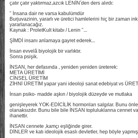
çatır çatır yaktırmaz,azcık LENİN'den ders alırdı:
" İnsana dair ne varsa kabulümdür
Burjuvazinin, yararlı ve üretici hamlelerini hiç bir zaman i
yararlanacağız.
Kaynak : ProletKult kitabı / Lenin "...
ŞİMDİ insanı anlamaya gayret ederek...
İnsan evvelâ biyolojik bir varlıktır.
Sonra psişik.
İNSAN, her defasında , yeniden yeniden üreterek:
META ÜRETİMİ
CİNSEL ÜRETİM
ZİHNİ ÜRETİM yapar yani ideoloji sanat edebiyat vs ÜRET
İnsan psiko- madde aşkın / biyolojik düzeyde ve mutlaka
genişleyerek YOK-EDİCİLİK hormonları salgılar. Bunu ö
olanaksızdır. Bunu bile bile İNSAN topluluklarına cennet
ihanettir.
İNSAN cennete ,kamçı eşliğinde girer.
DİNLER ve katı ideolojik esaslı devletler, hep böyle yapmışl