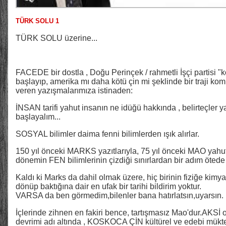
TÜRK SOLU 1
TÜRK SOLU üzerine...
FACEDE bir dostla , Doğu Perinçek / rahmetli İşçi partisi "k
başlayıp, amerika mı daha kötü çin mi şeklinde bir traji kom
veren yazışmalarımıza istinaden:
İNSAN tarifi yahut insanın ne idüğü hakkında , belirteçler
başlayalım...
SOSYAL bilimler daima fenni bilimlerden ışık alırlar.
150 yıl önceki MARKS yazıtlarıyla, 75 yıl önceki MAO yahut L
dönemin FEN bilimlerinin çizdiği sınırlardan bir adım ötede 
Kaldı ki Marks da dahil olmak üzere, hiç birinin fiziğe kim
dönüp baktığına dair en ufak bir tarihi bildirim yoktur.
VARSA da ben görmedim,bilenler bana hatırlatsın,uyarsın.
İçlerinde zihnen en fakiri bence, tartışmasız Mao'dur.AKSİ ol
devrimi adı altında , KOSKOCA ÇİN kültürel ve edebi mükt