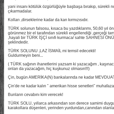
yani insanı kötülük özgürlüğüyle başbaşa bırakıp, sürekli not
çıkarmadalar.
Kolları ,dirseklerine kadar da kan kırmızısıdır.
TÜRK solunun falsosu, kısaca bu yazdıklarımı, 50,60 yıl ö
görünmez bir el tarafından sürekli engellendiği ,gerçeği t
,hayali bir TÜRK İŞÇİ sınıfı kurmaca/ sahte SAHNESİ ÖN
şeklindedir.
TÜRK SOLUNU ,LAZ İSMAİL mi temsil edecekti!
Guldurmeyin beni...
( TÜRK sağının ihanetlerini yazsam ki yazacağım , kaşınac
onları da yazacağım, hiç kuşkunuz olmasın!!!)
Çin, bugün AMERİKA(N) bankalarında ne kadar MEVDUAT tutmaktadı
Çin'de ne kadar kalın " amerikan hisse senetleri" muhafaza 
Bunların cevabını kim verecek!
TÜRK SOLU, yıllarca arkasından son derece samimi duygul
karakollara düşenleri, yerinden yurdundan,canından olan