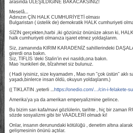
arasında ÜLEŞİLDİĞİNE BAKACAKSINIZ!
Meselâ...
Adınızın ÇİN HALK CUMHURİYETİ olması
Bulgaristan ( üstelik de) demokratik HALK cumhuriyeti olm
SİZİN gerçekten,harbi ,iki gözünüz önünüze aksın ki, 
halk cumhuriyeti olmanıza işaret etmez yoldaşlarım.
Siz, zamanında KIRIM KARADENİZ sahillerindeki DAŞAL
girerdi ona bakın.
Siz, TİFLİS 'deki Stalin'in evi nasıldı,ona bakın.
Mao 'nunkileri de, bîzahmet siz bulunuz.
( Hadi iyisiniz, size kıyamadım , Mao nun "çok üstün" aklı sa
yaşadı,binlerce insan öldü, okuyun yoldaşlarım.)
(( TIKLATIN ,yeterli ...
https://onedio.com/…/cin-i-felakete-
Amerika'ya ya da amerikan emperyalizmine gelince.
Bu bizim sarı kafa/mavi gözlülerin, tarihte , hiç bir zama
sözde sosyalizmi gibi bir VAADLERİ olmadı ki!
Onlar, insanın derunundaki kötülüğü , denetim altına alarak 
gelişmesinin önünü açtılar.