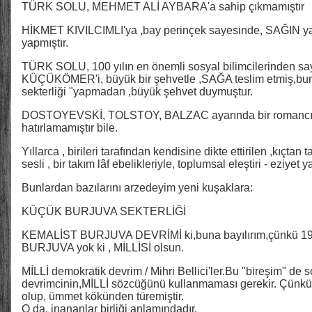
TÜRK SOLU, MEHMET ALİ AYBARA'a sahip çıkmamıştır
HİKMET KIVILCIMLI'ya ,bay perinçek sayesinde, SAĞIN yap
yapmıştır.
TÜRK SOLU, 100 yılın en önemli sosyal bilimcilerinden sa
KÜÇÜKÖMER'i, büyük bir şehvetle ,SAĞA teslim etmiş,bun
sekterliği "yapmadan ,büyük şehvet duymuştur.
DOSTOYEVSKİ, TOLSTOY, BALZAC ayarında bir romancım
hatırlamamıştır bile.
Yıllarca , birileri tarafından kendisine dikte ettirilen ,kıç
sesli , bir takım lâf ebelikleriyle, toplumsal eleştiri - eziyet y
Bunlardan bazılarını arzedeyim yeni kuşaklara:
KÜÇÜK BURJUVA SEKTERLİĞİ
KEMALİST BURJUVA DEVRİMİ ki,buna bayılırım,çünkü 192
BURJUVA yok ki , MİLLİSİ olsun.
MİLLİ demokratik devrim / Mihri Bellici'ler.Bu "bireşim" de so
devrimcinin,MİLLİ sözcüğünü kullanmaması gerekir. Çünkü
olup, ümmet kökünden türemiştir.
O da, inananlar birliği anlamındadır.