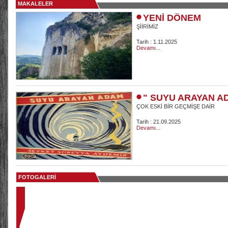
MAKALELER
YENİ DÖNEM
ŞİİRİMİZ
Tarih : 1.11.2025
Devamı...
" SUYU ARAYAN A
ÇOK ESKİ BİR GEÇMİŞE DAİR
Tarih : 21.09.2025
Devamı...
FOTOGALERİ