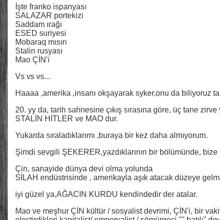
İşte franko ispanyası
SALAZAR portekizi
Saddam ırağı
ESED suriyesi
Mobaraq mısırı
Stalin rusyası
Mao ÇİN'i
Vs vs vs...
Haaaa ,amerika ,insanı okşayarak syker,onu da biliyoruz tabi
20. yy da, tarih sahnesine çıkış sırasına göre, üç tane zirve y
STALİN HİTLER ve MAO dur.
Yukarda sıraladıklarımı ,buraya bir kez daha almıyorum.
Şimdi sevgili ŞEKERER,yazdıklarının bir bölümünde, bize ÇİN
Çin, sanayide dünya devi olma yolunda
SİLAH endüstrisinde , amerikayla aşık atacak düzeye gelm
iyi güzel ya,AĞACIN KURDU kendindedir der atalar.
Mao ve meşhur ÇİN kültür / sosyalist devrimi, ÇİN'i, bir v
eleştirdikleri kapitalist/ emperyalist / sömürgeci "" batılı" de