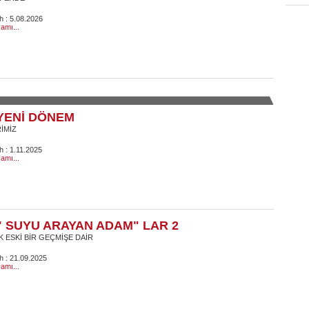
ih : 5.08.2026
amı...
YENİ DÖNEM
RİMİZ
h : 1.11.2025
amı...
" SUYU ARAYAN ADAM" LAR 2
 ESKİ BİR GEÇMİŞE DAİR
ih : 21.09.2025
amı...