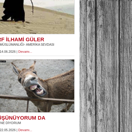
RF İLHAMİ GÜLER
MÜSLÜMANLIĞI- AMERİKA SEVDASI
 14.06.2026 |
Devamı...
ÜŞÜNÜYORUM DA
 NE DİYORUM
 22.05.2026 |
Devamı...