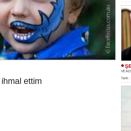
ŞE
VE AZ
ihmal ettim
Tarih :