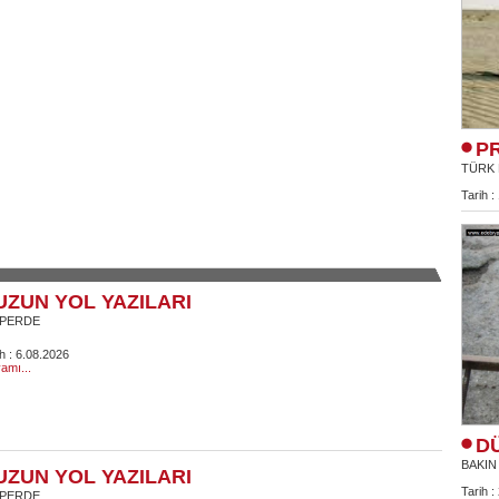
P
TÜRK 
Tarih :
UZUN YOL YAZILARI
 PERDE
ih : 6.08.2026
amı...
D
BAKIN
UZUN YOL YAZILARI
Tarih :
 PERDE