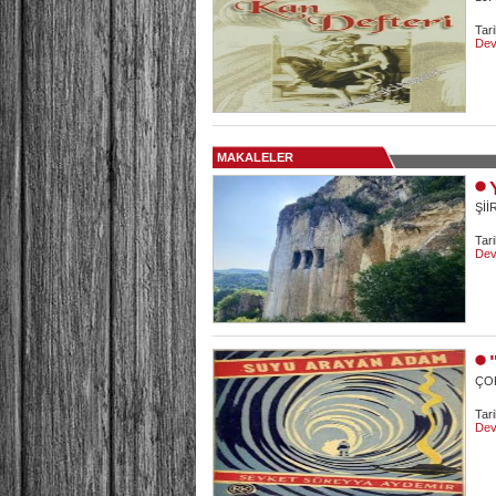
Tar
Dev
MAKALELER
Şİİ
Tari
Dev
ÇOK
Tar
Dev