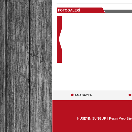
FOTOGALERİ
ANASAYFA
HÜSEYİN SUNGUR | Resmi Web Sitesi |