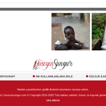
BİYOGRAFİ
SIK KULLANILANLARA EKLE
GİZLİLİK İLK
Siteden yararlanırken gizlilik ilkelerini okumanızı tavsiye ederiz.
 huseyinsungur.com © Copyright 2015-2026 Tüm hakları saklıdır. İzinsiz ve kaynak göster
URA MEDYA