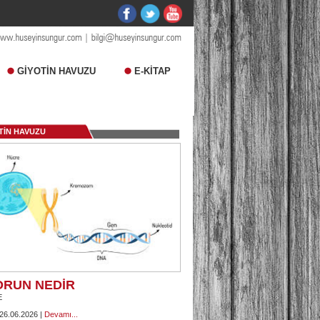
GİYOTİN HAVUZU
E-KİTAP
TİN HAVUZU
ORUN NEDİR
E
 26.06.2026 |
Devamı...