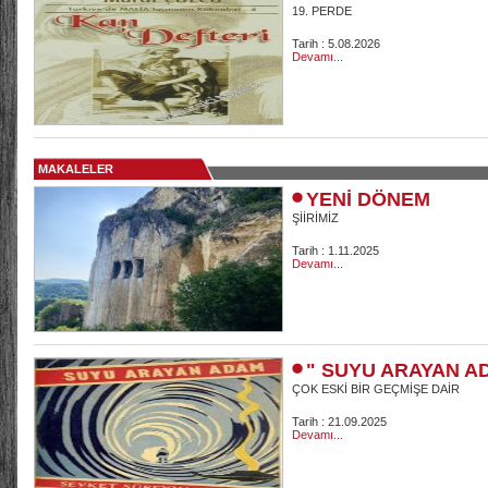
19. PERDE
Tarih : 5.08.2026
Devamı...
MAKALELER
YENİ DÖNEM
ŞİİRİMİZ
Tarih : 1.11.2025
Devamı...
" SUYU ARAYAN A
ÇOK ESKİ BİR GEÇMİŞE DAİR
Tarih : 21.09.2025
Devamı...