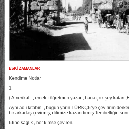
ESKİ ZAMANLAR
Kendime Notlar
1
( Amerikalı , emekli öğretmen yazar , bana çok şey kata
Aynı adlı kitabını , bugün yarın TÜRKÇE’ye çeviririm derken,b
bir arkadaş çevirmiş, dilimize kazandırmış.Tembelliğin so
Eline sağlık , her kimse çeviren.