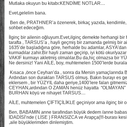
Mutlaka okuyun bu kitabı:KENDİME NOTLAR…
Evet,gelelim bana.
Ben de, PRATHNER’a özenerek, birkaç yazıda, kendimle, ke
sohbet edeceğim.
İlginç bir ailenin oğluyum.Evet,ilginç demekte herhangi bi
tarafta , TARSUS’a , hayli geçmiş bir zamanda gelmiş bir a
1635’de başladığına göre, herhalde bu adamlar, ASYA’dan
kurmadılar zahir.Bir hayli zaman geçirip, iyi kötü okur/yaza
VAKIF kurmayı akletmiş olmalılar.Bu da,hiç olmazsa bir YÜ
Ne dersiniz! Yani AİLE, boy, muhtemelen 1500’lerde buralar
Kısaca ,önce Ceyhan’da , sonra da Mersin yamaçlarında
Ardından son durakları TARSUS olmuş. Bakın burayı es ge
eklersem , bir YÜZYIL daha geriye,1400’lere falan gitmemi
CEYHAN,ardından O ZAMAN henüz hayatta “OLMAYAN” M
BURHAN köyü ve nihayet TARSUS…
AİLE, muhtemelen ÇİFTİÇİLİKLE geçiniyor ama ilginç bir o
Ben, BABAMIN anne tarafından büyük dedem /anne bab
İDADİSİ’nde ( LİSE ) FRANSIZCA ve Arapça(!!!-burası kesin
,aile büyüklerimden dinlemiştim.