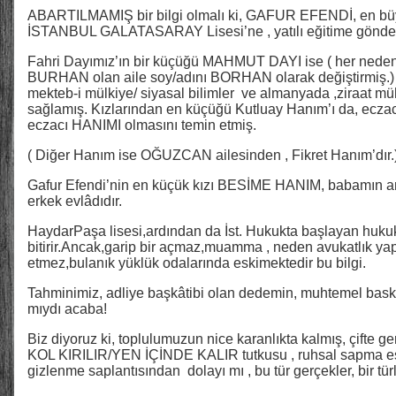
ABARTILMAMIŞ bir bilgi olmalı ki, GAFUR EFENDİ, en bü
İSTANBUL GALATASARAY Lisesi’ne , yatılı eğitime gönde
Fahri Dayımız’ın bir küçüğü MAHMUT DAYI ise ( her nedense
BURHAN olan aile soy/adını BORHAN olarak değiştirmiş.) t
mekteb-i mülkiye/ siyasal bilimler ve almanyada ,ziraat müh
sağlamış. Kızlarından en küçüğü Kutluay Hanım’ı da, eczacı
eczacı HANIMI olmasını temin etmiş.
( Diğer Hanım ise OĞUZCAN ailesinden , Fikret Hanım’dır.
Gafur Efendi’nin en küçük kızı BESİME HANIM, babamın an
erkek evlâdıdır.
HaydarPaşa lisesi,ardından da İst. Hukukta başlayan huku
bitirir.Ancak,garip bir açmaz,muamma , neden avukatlık y
etmez,bulanık yüklük odalarında eskimektedir bu bilgi.
Tahminimiz, adliye başkâtibi olan dedemin, muhtemel bas
mıydı acaba!
Biz diyoruz ki, toplulumuzun nice karanlıkta kalmış, çifte ger
KOL KIRILIR/YEN İÇİNDE KALIR tutkusu , ruhsal sapma esa
gizlenme saplantısından dolayı mı , bu tür gerçekler, bir 