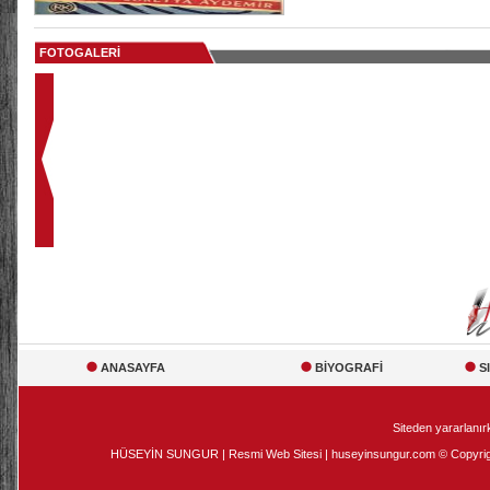
FOTOGALERİ
ANASAYFA
BİYOGRAFİ
S
Siteden yararlanırk
HÜSEYİN SUNGUR | Resmi Web Sitesi | huseyinsungur.com © Copyright 