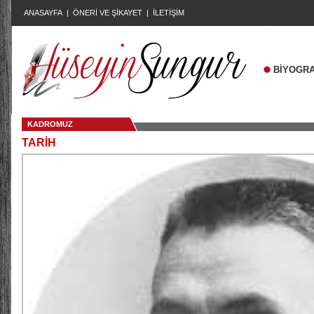
ANASAYFA
|
ÖNERİ VE ŞİKAYET
|
İLETİŞİM
BİYOGRA
KADROMUZ
TARİH