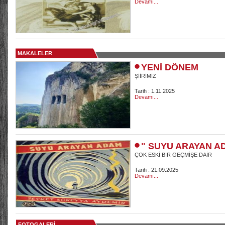
Devamı...
MAKALELER
YENİ DÖNEM
ŞİİRİMİZ
Tarih : 1.11.2025
Devamı...
" SUYU ARAYAN A
ÇOK ESKİ BİR GEÇMİŞE DAİR
Tarih : 21.09.2025
Devamı...
FOTOGALERİ