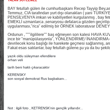
YALAN SÖYLEMEZ
BAY fetullah gülen ile cumhurbaşkanı Recep Tayyip Bey,asla
Temmuz, CIA tarafından yurt dışı olanakları ( yani TÜRKİYE
PENSİLVENYA imkan ve kabiliyetleri kurgulanmış , bay fetulla
EMEKLİ uzmanlarca ,senaryosu defalarca gözden geçirilip,
uygulanması,"rica" edilmiş bir ÖRNEK laboratuvar DE
Ordunun , """ilgililere"" baş eğmeyen son kalesi HAVA
KUV
ince bir "manüpülasyonla", YÖNLENDİRME/ İNANDIRMA ça
devrilecek konu başlığı ile harekete geçmesi sağlanmış, ard
Fakat esas satılanlar, bay fetullah gülene,şu ya da bu şekil
yazık oldu süleyman efendilere
orhan veli
tarih beni haklı çıkaracaktır
KERENSKY
son sosyal demokrat Rus başbakanı...
Not : ilgili foto , KETRENSK'nin gençlik yıllarıdır...