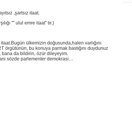
sız ,şartsız itaat.
ığı “” ulul emre itaat” tır.)
 itaat.Bugün ülkemizin doğusunda,halen varlığını
ÜRT örgütünün, bu konuya parmak bastığını duydunuz
 bana da bildirin, özür dileyeyim.
ani sözde parlementer demokrasi…