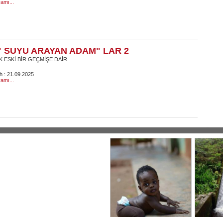
amı...
" SUYU ARAYAN ADAM" LAR 2
 ESKİ BİR GEÇMİŞE DAİR
ih : 21.09.2025
amı...