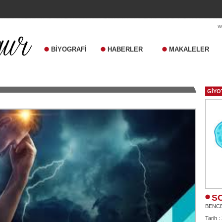
BİYOGRAFİ
HABERLER
MAKALELER
GİYO
S
BENC
Tarih :