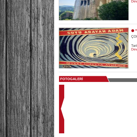
Dev
ÇOK
Tar
Dev
FOTOGALERİ