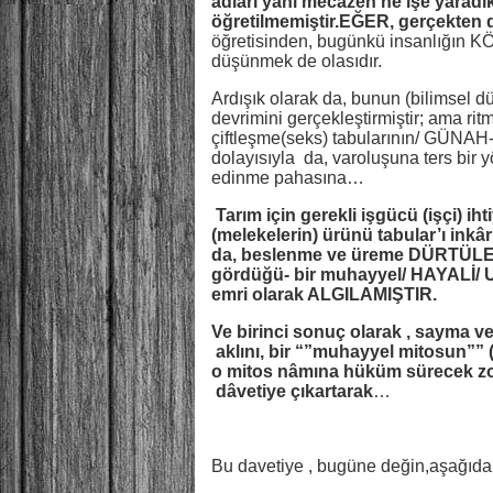
adları yani mecazen ne işe yaradık
öğretilmemiştir.EĞER, gerçekten 
öğretisinden, bugünkü insanlığın
düşünmek de olasıdır.
Ardışık olarak da, bunun (bilimsel d
devrimini gerçekleştirmiştir; ama 
çiftleşme(seks) tabularının/ GÜNAH
dolayısıyla da, varoluşuna ters bir 
edinme pahasına…
Tarım için gerekli işgücü (işçi) iht
(melekelerin) ürünü tabular’ı inkâ
da, beslenme ve üreme DÜRTÜLERİ
gördüğü- bir muhayyel/ HAYALİ
emri olarak ALGILAMIŞTIR.
Ve birinci sonuç olarak , sayma ve
aklını, bir “”muhayyel mitosun”” (
o mitos nâmına hüküm sürecek zorb
dâvetiye çıkartarak
…
Bu davetiye , bugüne değin,aşağıdak