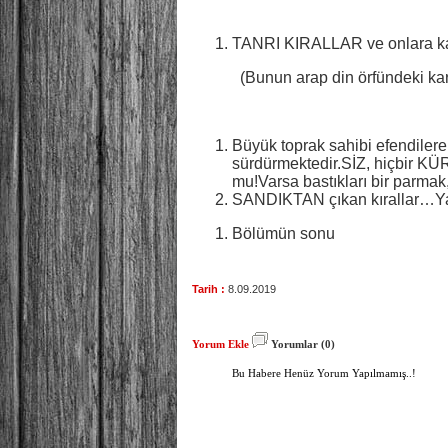
TANRI KIRALLAR ve onlara kayıt
(Bunun arap din örfündeki karşıl
Büyük toprak sahibi efendilere
sürdürmektedir.SİZ, hiçbir K
mu!Varsa bastıkları bir parmak,
SANDIKTAN çıkan kırallar…Y
Bölümün sonu
Tarih :
8.09.2019
Yorum Ekle
Yorumlar (0)
Bu Habere Henüz Yorum Yapılmamış..!