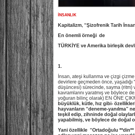
İNSANLIK
Kapitalizm, “Şizofrenik Tarih İnsan
En önemli örneği de
TÜRKİYE ve Amerika birleşik devlet
1.
İnsan, ateşi kullanma ve çizgi çizme
devirlere geçmeden önce, yaşadığı “
düşüncesi) sürecinde, sayma (ritm) v
kavramlarını yaratmış ve böylece de, 
yoğuran bilinç olarak) EN ÖNE ÇI
büyüklük, kütle,
hız gibi- özellikle
hayvanların “deneme-yanılma” nede
teşkil edip, zihninde doğal olayl
yapabilmiş, ve böylece de doğal olay
Yani özellikle “Ortadoğulu **din**