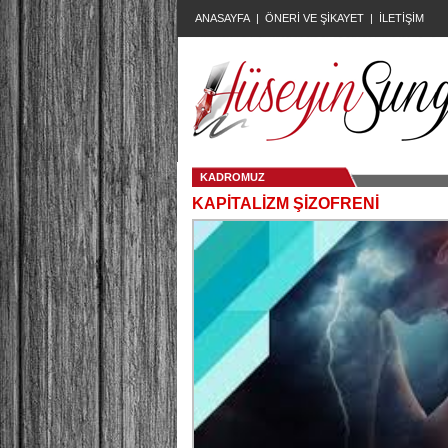
ANASAYFA
|
ÖNERİ VE ŞİKAYET
|
İLETİŞİM
KADROMUZ
KAPİTALİZM ŞİZOFRENİ