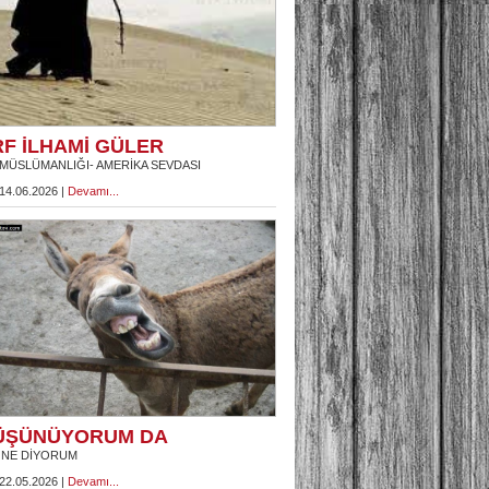
RF İLHAMİ GÜLER
MÜSLÜMANLIĞI- AMERİKA SEVDASI
 14.06.2026 |
Devamı...
ÜŞÜNÜYORUM DA
 NE DİYORUM
 22.05.2026 |
Devamı...