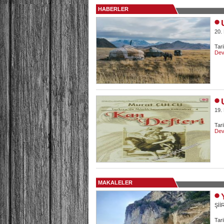
HABERLER
20.
Tar
Dev
19.
Tar
Dev
MAKALELER
Şİİ
Tari