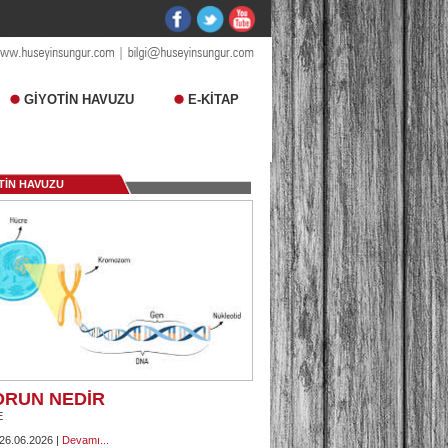
GİYOTİN HAVUZU
E-KİTAP
TİN HAVUZU
ORUN NEDİR
E
 26.06.2026 |
Devamı...