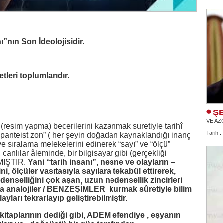
ı”nın Son İdeolojisidir.
leri toplumlarıdır.
ŞE
VE AZ
 (resim yapma) becerilerini kazanmak suretiyle tarihî
Tarih :
panteist zon” ( her şeyin doğadan kaynaklandığı inanç
e sıralama melekelerini edinerek “sayı” ve “ölçü”
canlılar âleminde, bir bilgisayar gibi (gerçekliği
KMIŞTIR.
Yani “tarih insanı”, nesne ve olayların –
rini, ölçüler vasıtasıyla sayılara tekabül ettirerek,
nselliğini çok aşan, uzun nedensellik zincirleri
arla analojiler / BENZEŞİMLER kurmak sûretiyle bilim
ları tekrarlayıp geliştirebilmiştir.
 kitaplarının dediği gibi, ADEM efendiye , eşyanın