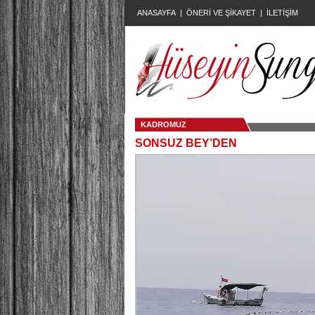
ANASAYFA
|
ÖNERİ VE ŞİKAYET
|
İLETİŞİM
KADROMUZ
SONSUZ BEY’DEN