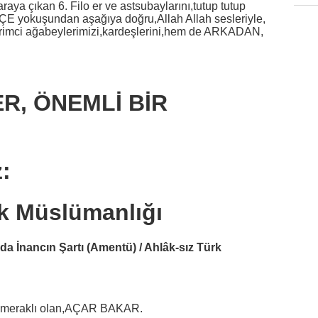
raya çıkan 6. Filo er ve astsubaylarını,tutup tutup
E yokuşundan aşağıya doğru,Allah Allah sesleriyle,
evrimci ağabeylerimizi,kardeşlerini,hem de ARKADAN,
ER, ÖNEMLİ BİR
:
rk Müslümanlığı
ı da İnancın Şartı (Amentü) / Ahlâk-sız Türk
m, meraklı olan,AÇAR BAKAR.