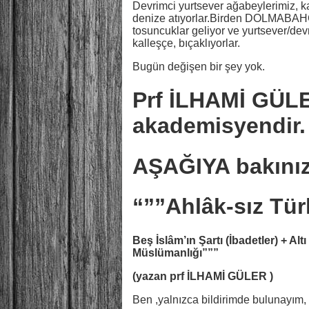
Devrimci yurtsever ağabeylerimiz, ka
denize atıyorlar.Birden DOLMABAHÇ
tosuncuklar geliyor ve yurtsever/d
kalleşçe, bıçaklıyorlar.
Bugün değişen bir şey yok.
Prf İLHAMİ GÜL
akademisyendir.
AŞAĞIYA bakınız
“””Ahlâk-sız Tü
Beş İslâm’ın Şartı (İbadetler) + Alt
Müslümanlığı”””
(yazan prf İLHAMİ GÜLER )
Ben ,yalnızca bildirimde bulunayı