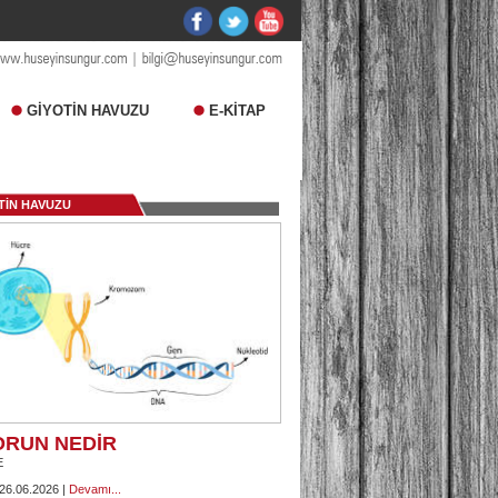
GİYOTİN HAVUZU
E-KİTAP
TİN HAVUZU
ORUN NEDİR
E
 26.06.2026 |
Devamı...