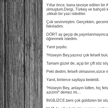
Yıllar önce, bana tavsiye edilen bir 
olmuştum.Dergi, Türkeş ve bahçeli k
,okkalı bir yazı istediler.
Çok sevinmiştim. Gerçekten, gecemi g
faksladım.
DÖRT ay geçip de,yayınlanmayınca,a
öğrenmek istedim.
Yanıt şuydu:
“Hüseyin Bey,yazınız çok felsefi bul
Tamam güzel de, açıp bir çift söz 
Peki dedim, felsefi olmasının,sizce 
Yanıt, binlerce sayfaya bedeldi.
“Hüseyin Bey, anlayın lütfen, hiç fe
azizim!” demez mi…
İNGİLİZCE,beni çok güldüren bir söz