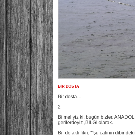
BİR DOSTA
Bir dosta…
2
Bilmeliyiz ki, bugün bizler, ANADOL
gerilerdeyiz ,BİLGİ olarak.
Bir de aklı fikri, “”şu çalının dibindek