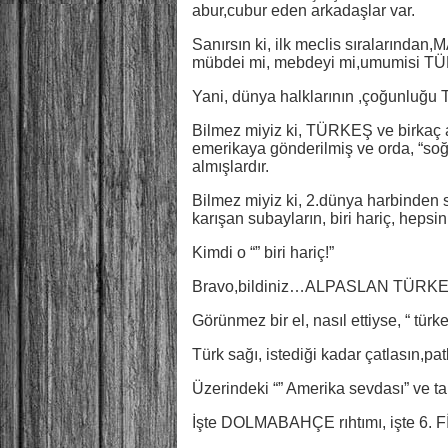
abur,cubur eden arkadaşlar var.
Sanırsın ki, ilk meclis sıralarında
mübdei mi, mebdeyi mi,umumisi TÜ
Yani, dünya halklarının ,çoğunluğu
Bilmez miyiz ki, TÜRKEŞ ve birkaç a
emerikaya gönderilmiş ve orda, “so
almışlardır.
Bilmez miyiz ki, 2.dünya harbin
karışan subayların, biri hariç, hepsin
Kimdi o “” biri hariç!”
Bravo,bildiniz…ALPASLAN TÜR
Görünmez bir el, nasıl ettiyse, “ tür
Türk sağı, istediği kadar çatlasın,pat
Üzerindeki “” Amerika sevdası” ve t
İşte DOLMABAHÇE rıhtımı, işte 6.