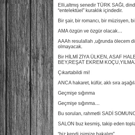
Elli,altmış senedir TÜRK SAĞI, dindar
“entelektüel” kuraklık içindedir.
Bir şair, bir romancı, bir müzisyen, b
AMA özgün ve özgür olacak…
AAAh resulallah ,uğrunda ölecem diye z
olmayacak.
Bir HİLMİ ZİYA ÜLKEN, ASAF HA
BEY,REŞAT EKREM KOÇU,YILM
Çıkartabildi mi!
ANCA hakaret, küfür, aklı sıra aşağ
Geçmişe sığınma
Geçmişe sığınma…
Bu soruları, rahmetli SADİ SOMUNC
SALON buz kesmiş, takip eden topla
“biz kendi işimize bakalım”.