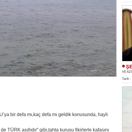
ŞE
VE AZ
Tarih :
U’ya bir defa mı,kaç defa mı geldik konusunda, hayli
i de TÜRK asıllıdır” gibi,tahta kurusu fikirlerle kafasını