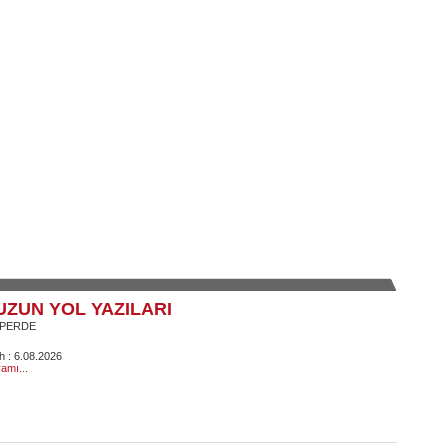
UZUN YOL YAZILARI
 PERDE
ih : 6.08.2026
amı...