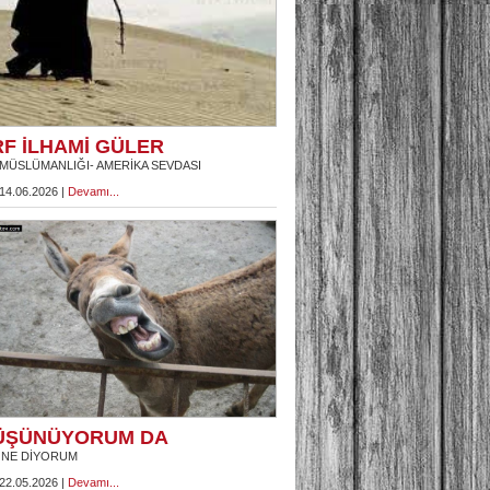
RF İLHAMİ GÜLER
MÜSLÜMANLIĞI- AMERİKA SEVDASI
 14.06.2026 |
Devamı...
ÜŞÜNÜYORUM DA
 NE DİYORUM
 22.05.2026 |
Devamı...