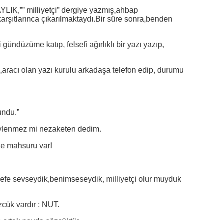
AYLIK,”” milliyetçi” dergiye yazmış,ahbap
arşıtlarınca çıkarılmaktaydı.Bir süre sonra,benden
ündüzüme katıp, felsefi ağırlıklı bir yazı yazıp,
racı olan yazı kurulu arkadaşa telefon edip, durumu
undu.”
söylenmez mi nezaketen dedim.
ne mahsuru var!
lsefe sevseydik,benimseseydik, milliyetçi olur muyduk
cük vardır : NUT.