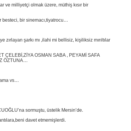
 ve milliyetçi olmak üzere, müthiş kısır bir
ir besteci, bir sinemacı,tiyatrocu…
ırlayan şarkı mı ,ilahi mi bellisiz, kişiliksiz mırıltılar
LET ÇELEBİ,ZİYA OSMAN SABA , PEYAMİ SAFA
AZ ÖZTUNA…
ılama vs…
UOĞLU’na sormuştu, üstelik Mersin’de.
ntılara,beni davet etmemişlerdi.