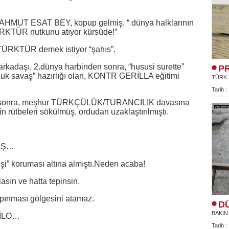
n,MAHMUT ESAT BEY, kopup gelmiş, “ dünya halklarının
RKTÜR nutkunu atıyor kürsüde!”
 TÜRKTÜR demek istiyor “şahıs”.
rkadaşı, 2.dünya harbinden sonra, “hususi surette”
P
ğuk savaş” hazırlığı olan, KONTR GERİLLA eğitimi
TÜRK 
Tarih :
den sonra, meşhur TÜRKÇÜLÜK/TURANCILIK davasına
in rütbeleri sökülmüş, ordudan uzaklaştırılmıştı.
KEŞ…
keşi” koruması altına almıştı.Neden acaba!
lasın ve hatta tepinsin.
apınması gölgesini atamaz.
D
BAKIN
 FİLO…
Tarih :