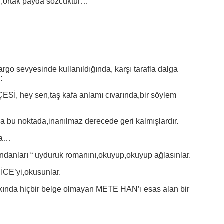
en,ortak payda sözcüktür…
 argo sevyesinde kullanıldığında, karşı tarafla dalga
:
, hey sen,taş kafa anlamı cıvarında,bir söylem
 da bu noktada,inanılmaz derecede geri kalmışlardır.
ma…
ındanları “ uyduruk romanını,okuyup,okuyup ağlasınlar.
İCE’yi,okusunlar.
kında hiçbir belge olmayan METE HAN’ı esas alan bir