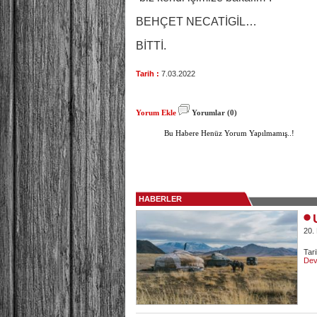
BEHÇET NECATİGİL…
BİTTİ.
Tarih :
7.03.2022
Yorum Ekle
Yorumlar (0)
Bu Habere Henüz Yorum Yapılmamış..!
HABERLER
20.
Tar
Dev