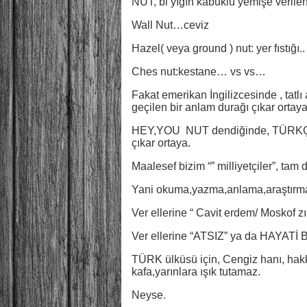
NUT, bi yığın kabuklu yemişe veril
Wall Nut…ceviz
Hazel( veya ground ) nut: yer fıstığı..
Ches nut:kestane… vs vs…
Fakat emerikan İngilizcesinde , tatlı
geçilen bir anlam durağı çıkar ortaya
HEY,YOU NUT dendiğinde, TÜRKÇESİ
çıkar ortaya.
Maalesef bizim “” milliyetçiler”, tam
Yani okuma,yazma,anlama,araştır
Ver ellerine “ Cavit erdem/ Moskof z
Ver ellerine “ATSIZ” ya da HAYATİ B
TÜRK ülküsü için, Cengiz hanı, hak
kafa,yarınlara ışık tutamaz.
Neyse.