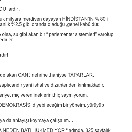
U lardır .
çuk milyara merdiven dayayan HİNDİSTAN’IN % 80 i
yanlık %2.5 gibi oranda oladuğu ,genel kabûldür.
de olsa, su gibi akan bir “ parlementer sistemleri” varolup,
dirler.
rdır!
k içinde akan GANJ nehrine ,haniyse TAPARLAR.
plıcandır yani ishal ve dizanteriden kırılmaktadır.
riye, mıçıveren ineklerini,hiç saymıyorum.
U DEMOKRASİSİ diyebileceğim bir yönetm, yürüyüp
ü” ya da anlayışı koymaya çalışalım…
YA NEDEN BATI HÜKMEDİYOR “ adında, 825 sayfalık