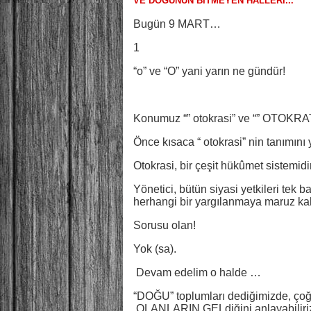
VE DOĞUNUN BİTMEYEN HALLERİ...
Bugün 9 MART…
1
“o” ve “O” yani yarın ne gündür!
Konumuz “” otokrasi” ve “” OTOKR
Önce kısaca “ otokrasi” nin tanımını 
Otokrasi, bir çeşit hükûmet sistemidir
Yönetici, bütün siyasi yetkileri tek 
herhangi bir yargılanmaya maruz ka
Sorusu olan!
Yok (sa).
Devam edelim o halde …
“DOĞU” toplumları dediğimizde, ço
OLANLARIN GELdiğini anlayabiliri