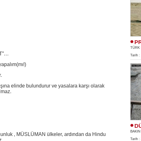
P
TÜRK 
AT”…
Tarih :
yapalım(mı!)
.
başına elinde bulundurur ve yasalara karşı olarak
lmaz.
D
BAKIN
ğunluk , MÜSLÜMAN ülkeler, ardından da Hindu
Tarih :
z.