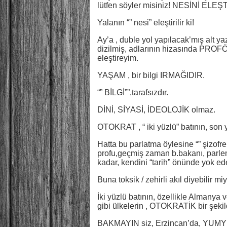
lütfen söyler misiniz! NESİNİ EL
Yalanın “” nesi” eleştirilir ki!
Ay’a , duble yol yapılacak’mış alt ya
dizilmiş, adlarının hizasında PROF
eleştireyim.
YAŞAM , bir bilgi IRMAĞIDIR.
“” BİLGİ””,tarafsızdır.
DİNİ, SİYASİ, İDEOLOJİK olmaz.
OTOKRAT , “ iki yüzlü” batının, son yı
Hatta bu parlatma öylesine “” şizofren
profu,geçmiş zaman b.bakanı, parl
kadar, kendini “tarih” önünde yok ed
Buna toksik / zehirli akıl diyebilir m
İki yüzlü batının, özellikle Almanya 
gibi ülkelerin , OTOKRATİK bir şekil
BAKMAYIN siz, Erzincan’da, YUMY