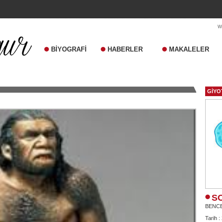
BİYOGRAFİ
HABERLER
MAKALELER
GİYO
S
BENC
Tarih :