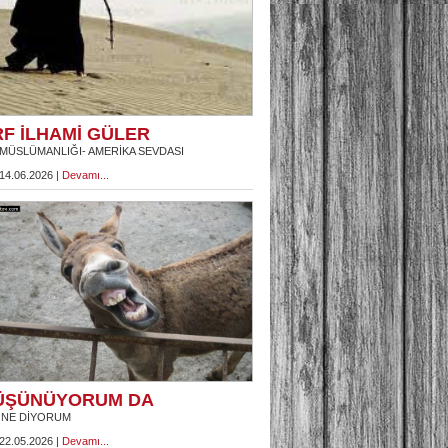
RF İLHAMİ GÜLER
MÜSLÜMANLIĞI- AMERİKA SEVDASI
 14.06.2026 |
Devamı...
ÜŞÜNÜYORUM DA
 NE DİYORUM
 22.05.2026 |
Devamı...