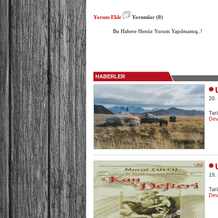
Yorum Ekle
Yorumlar (0)
Bu Habere Henüz Yorum Yapılmamış..!
HABERLER
20.
Tar
Dev
19.
Tar
Dev