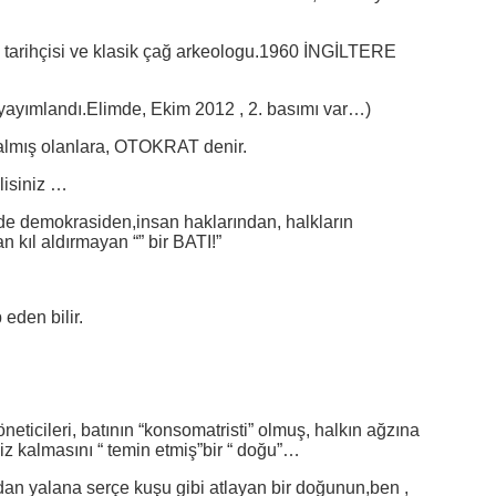
 tarihçisi ve klasik çağ arkeologu.1960 İNGİLTERE
 yayımlandı.Elimde, Ekim 2012 , 2. basımı var…)
mış olanlara, OTOKRAT denir.
lisiniz …
nde demokrasiden,insan haklarından, halkların
 kıl aldırmayan “” bir BATI!”
eden bilir.
öneticileri, batının “konsomatristi” olmuş, halkın ağzına
iz kalmasını “ temin etmiş”bir “ doğu”…
andan yalana serçe kuşu gibi atlayan bir doğunun,ben ,