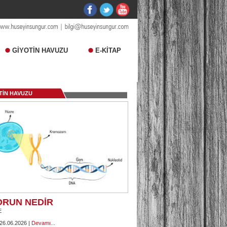
GİYOTİN HAVUZU
E-KİTAP
TİN HAVUZU
ORUN NEDİR
E
 26.06.2026 |
Devamı...