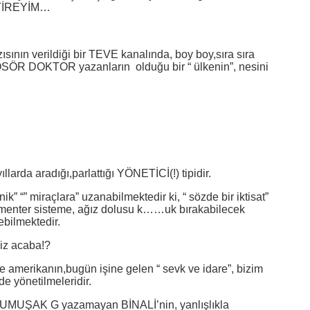
EŞTİREYİM…
zısının verildiği bir TEVE kanalında, boy boy,sıra sıra
ÖSÖR DOKTOR yazanların olduğu bir “ ülkenin”, nesini
llarda aradığı,parlattığı YÖNETİCİ(!) tipidir.
ik” “” miraçlara” uzanabilmektedir ki, “ sözde bir iktisat”
ementer sisteme, ağız dolusu k……uk bırakabilecek
ebilmektedir.
iyiz acaba!?
ve amerikanın,bugün işine gelen “ sevk ve idare”, bizim
de yönetilmeleridir.
UMUŞAK G yazamayan BİNALİ’nin, yanlışlıkla