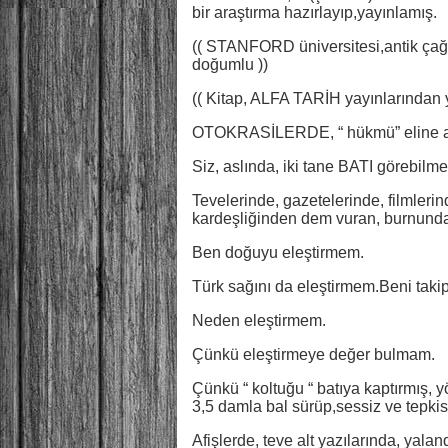
bir araştırma hazırlayıp,yayınlamış.
(( STANFORD üniversitesi,antik çağ
doğumlu ))
(( Kitap, ALFA TARİH yayınlarından
OTOKRASİLERDE, “ hükmü” eline al
Siz, aslında, iki tane BATI görebilme
Tevelerinde, gazetelerinde, filmleri
kardeşliğinden dem vuran, burnundan
Ben doğuyu eleştirmem.
Türk sağını da eleştirmem.Beni takip 
Neden eleştirmem.
Çünkü eleştirmeye değer bulmam.
Çünkü “ koltuğu “ batıya kaptırmış, y
3,5 damla bal sürüp,sessiz ve tepkis
Afişlerde, teve alt yazılarında, yal