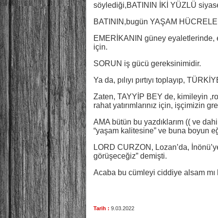
söylediği,BATININ İKİ YÜZLÜ siyaseti
BATININ,bugün YAŞAM HÜCRELERİ,
EMERİKANIN güney eyaletlerinde, epe
için.
SORUN iş gücü gereksinimidir.
Ya da, pılıyı pırtıyı toplayıp, TÜRKİY
Zaten, TAYYİP BEY de, kimileyin ,ro
rahat yatırımlarınız için, işçimizin g
AMA bütün bu yazdıklarım (( ve dahi 
“yaşam kalitesine” ve buna boyun e
LORD CURZON, Lozan’da, İnönü’y
görüşeceğiz” demişti.
Acaba bu cümleyi ciddiye alsam mı k
Tarih :
9.03.2022