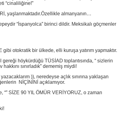
 “cinaliliğine!”
 yaşlanmaktadır.Özellikle almanyanın…
ydir “İspanyolca” birinci dildir. Meksikalı göçmenler
E gibi otokratik bir ülkede, elli kuruşa yatırım yapmaktır.
l gereği höykürdüğü TÜSİAD toplantısında, “ sizlerin
rev hakkını sınırladık” dememiş miydi!
yazacaklarım )), neredeyse açlık sınırına yaklaşan
ğenlerin NİÇİNİNİ açıklamıyor.
e, “” SİZE 90 YIL ÖMÜR VERİYORUZ, o zaman
i!