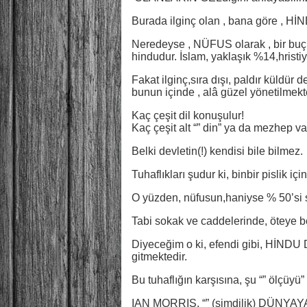
Burada ilginç olan , bana göre , HİND
Neredeyse , NÜFUS olarak , bir bu
hindudur. İslam, yaklaşık %14,hristi
Fakat ilginç,sıra dışı, paldır küldür 
bunun içinde , alâ güzel yönetilmekte
Kaç çeşit dil konuşulur!
Kaç çeşit alt “” din” ya da mezhep va
Belki devletin(!) kendisi bile bilmez.
Tuhaflıkları şudur ki, binbir pisli
O yüzden, nüfusun,haniyse % 50’si sa
Tabi sokak ve caddelerinde, öteye be
Diyeceğim o ki, efendi gibi, HİND
gitmektedir.
Bu tuhaflığın karşısına, şu “” ölçüy
IAN MORRIS, “” (şimdilik) DÜNYA