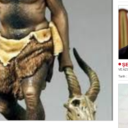
ŞE
VE AZ
Tarih :