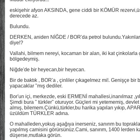
eskişehir afyon AKSINDA, gene ciddi bir KÖMÜR rezervi,üst
derecede az.
Bulundu.
DERKEN, aniden NİĞDE / BOR'da petrol bulundu.Yakınları
diye!?
Vallahi, bilmem nereyi, kocaman bir alan, iki kat çinkolarla ç
bölgedeymiş.
Niğde'de bir heyecan,bir heyecan.
Bir de baktık , BOR'a , çinliler çıkagelmez mi!. Genişçe bir 
yapacaklar "mış dediler.
Bor'un içi, merkezde, eski ERMENİ mahallesi,inanılmaz ,yıl
Şimdi bura " türkler" oturuyor. Güçleri mi yetememiş, devlet
almış, bilemem.Çünkü,türkler,bu harika yapıları yıkıp, A
üzüldüm TÜRKLER adına.
O mahalleden,yokuş aşağıya inerseniz, sanırım bu topraklar
yapılmış camisini görürsünüz.Cami, sanırım, 1400 lerden 
düşerse,mutlaka görün.