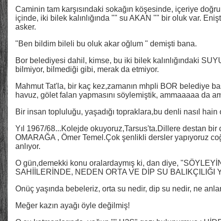
Caminin tam karşısındaki sokağın köşesinde, içeriye doğru 
içinde, iki bilek kalınlığında "" su AKAN "" bir oluk var. E
asker.
"Ben bildim bileli bu oluk akar oğlum " demişti bana.
Bor belediyesi dahil, kimse, bu iki bilek kalınlığındaki SU
bilmiyor, bilmediği gibi, merak da etmiyor.
Mahmut Tat'la, bir kaç kez,zamanın mhpli BOR belediye baş
havuz, gölet falan yapmasını söylemiştik, ammaaaaa da 
Bir insan topluluğu, yaşadığı topraklara,bu denli nasıl hain ola
Yıl 1967/68...Kolejde okuyoruz,Tarsus'ta.Dillere destan bir
OMARAĞA , Ömer Temel.Çok şenlikli dersler yapıyoruz coğr
anlıyor.
O gün,demekki konu oralardaymış ki, dan diye, "SÖYLE
SAHİİLERİNDE, NEDEN ORTA VE DİP SU BALIKÇILIĞI Y
Onüç yaşında bebeleriz, orta su nedir, dip su nedir, ne anla
Meğer kazın ayağı öyle değilmiş!