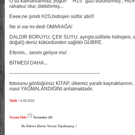
O su katmanlarında, yoğun "" H2S" gazı bulunurmuş ; H
rahatsız olur, ölebilirmiş...
Eeee,ne şimdi H2S,hidrojen sülfür abi!!!
Ne si var mı dedi OMARAĞA!
DALDIR BORUYU, ÇEK SUYU, ayrıştır,sülfürle hidrojeni, ver 
doğal)) deniz kükürdünden sağlıklı GÜBRE.
Efenim... sesim geliyor mu!
BİTMEDİ DAHA...
------------------------------------------------------------
fotosunu gördüğünüz KİTAP, ülkemiz yaraltı kaynaklarının, 150 y
nasıl YAĞMALANDIĞINI anlatmaktadır.
Tarih :
6.05.2022
Yorum Ekle
Yorumlar (0)
Bu Habere Henüz Yorum Yapılmamış..!