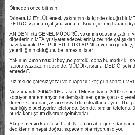
Ölmeden önce bilinsin.
Dönem,12 EYLÜL ertesi, yakınımın da içinde olduğu bir MTA
PETROL/sondajı çalışmasındalar. Kuyu,çok ümit vaadediyo
ANİDEN mta GENEL MÜDÜRÜ, yakınımı odasına çağırır ve
diğerlerinin MTA 'yı ziyaret edeceklerini,üzerinde çalıştıkları
hazırlayarak, PETROL BULDUKLARINI,kuyunun,günde ,şimdi
yeterliliğinin olduğunu belirtmesini ister.
Yakınım, aman müdür bey ,ne petrolü, daha bulmadık ki, son
raporu yazacağım dese de, MÜDÜR, ısrarla, DEDİĞİ şekilde
emreder".
Bizimki de çaresiz,yazar ve o rapor,bir kaç gün sonra EVR
Ne zamandı! 2004/2008 arası mı! Mersin kanal 2000 de pr
kopuyor, annem arıyor, ne demişsin sen gene çocuk diyerek,f
derece kahraman, aslan sosyal demokratlar arayıp, tlf bağla
hainliğiyle suçluyorlar telefonda, Ben de, bırakın telefonu,
burda konuşalım diyorum,gelmiyorlar.
Akepe mersin kurucusu Fatih K., aman abii, gene darmadağın
dediklerinin hepsi doğru ,napacam bilemiyorum diyor.