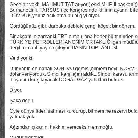
Gece bir vakit, MAHMUT TAT arıyor,( eski MHP İl başkanı)),
Burhanettin'i, TARSUS ilçe kongresinde ,dilinin ayarını bile
DÖVDÜK,yanlız açıklama bu bilgiyi diyor.
Gördüğünüz gibi, darbuka deblek/ çengi köçek bir dönem.
Bir akşam, o zamanki TRT olmalı, ana haber bülteninden s
TÜRKİYE PETROLLERİ ANONİM ORTAKLIĞI gen müdürü, s
değilim, canlı yayına çıkıyor, BASIN TOPLANTISI...
Ve diyor ki!
Dünyanın en bahalı SONDAJ gemisi,bilmem neyi, NORVEÇ'
dolar veriyorduk. Şimdi karşılığını aldık...Sinop, karasularım
ihtiyacını karşılayacak DOĞAL GAZ yatakları bulduk.
Diyor.
Şaka değil.
Öyle dünya lideri sahnesi kurdurup, bilmem ne rezervi buld
yatmak yok.
Ağzından çıkanın, hakkını vereceksin emmoğlu.
Müdür ekliyordu...