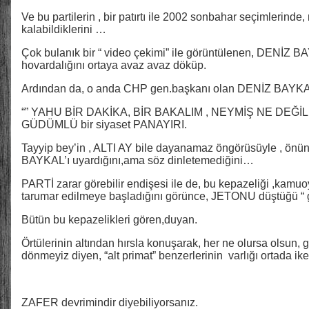
Ve bu partilerin , bir patırtı ile 2002 sonbahar seçimlerinde,
kalabildiklerini …
Çok bulanık bir “ video çekimi” ile görüntülenen, DENİZ B
hovardalığını ortaya avaz avaz döküp.
Ardından da, o anda CHP gen.başkanı olan DENİZ BAYKAL’ı
“” YAHU BİR DAKİKA, BİR BAKALIM , NEYMİŞ NE DEĞİL
GÜDÜMLÜ bir siyaset PANAYIRI.
Tayyip bey’in , ALTI AY bile dayanamaz öngörüsüyle , önü
BAYKAL’ı uyardığını,ama söz dinletemediğini…
PARTİ zarar görebilir endişesi ile de, bu kepazeliği ,kamu
tarumar edilmeye başladığını görünce, JETONU düştüğü 
Bütün bu kepazelikleri gören,duyan.
Örtülerinin altından hırsla konuşarak, her ne olursa olsun
dönmeyiz diyen, “alt primat” benzerlerinin varlığı ortada i
ZAFER devrimindir diyebiliyorsanız.