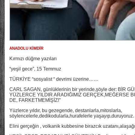
ANADOLU KİMDİR
Kırmızı düğme yazıları
“yeşil gece”, 15 Temmuz
TÜRKİYE “sosyalist “ devrimi üzerine……
CARL SAGAN, günlüklerinin bir yerinde,şöyle der: BİR
YÜZLERCE YILDIR ARADIĞIMIZ GERÇEK,MEĞERSE 
DE, FARKETMEMİŞİZ!”
Yüzlerce yıldır, bu gezegende, destanlarla,mitoslarla,
söylencelerle,dedikodularla,hurafelerle yaşayıp,duruyoruz.
Elini gerçeğin , volkanik kubbesine birazcık uzatanı,alaşağı