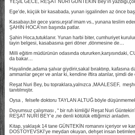
YEŞİL GECE, REŞAT NURİ GÜNTEKİN Bey’in yazdığı,çok i
Ege’de, küçük bir kasabada, yunan işgalinden az önce ba
Kasabayı,bir gece yarısı,eşraf imam vs., yunana teslim ed
ŞAHİN HOCA’nın başında patlar.
Şahin Hoca,tutuklanır. Yunan harbi biter, cumhuriyet kurul
tayin belgesi, kasabasına geri döner ,dönmesine de…
Milli eğitim müdürünün odasında otururken,karşısındaki,
da bakar…
Hayalinde,adama şalvar giydirir,sakal bıraktırıp, kafasına da
ammanlar geçer ve anlar ki, kendine iftira atanlar, şimdi de 
Reşat Nuri Bey, bu topraklara,yalnızca ,MAALESEF, meş
tanıtılmıştır.
Oysa , felsefe doktoru TAYLAN ALTUĞ böyle düşünmemekt
Doyumsuz çalışması , “ bir ruh kimliği/ Reşat Nuri Güntekin”
REŞAT NURİ BEY’e ,ne denli kötülük ettiğimizi anladım.
Kitap, yaklaşık 14 tane GÜNTEKİN romanını içeriyor ve k
DOSTOYEVSKİ’ye meydan okuyan, dehşet insan betimlemel