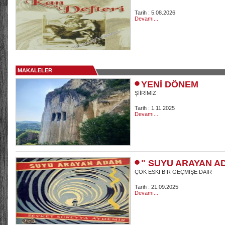
Tarih : 5.08.2026
Devamı...
MAKALELER
YENİ DÖNEM
ŞİİRİMİZ
Tarih : 1.11.2025
Devamı...
" SUYU ARAYAN A
ÇOK ESKİ BİR GEÇMİŞE DAİR
Tarih : 21.09.2025
Devamı...