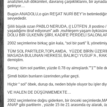
analizleri,ruh dökümleri, davranış çarpıklıklarını, bir aynad
getiriyor…
Bugün ANADOLU,o gün REŞAT NURİ BEY’in betimlediğinden
sevyededir.
Şilili büyük ozan PABLO NERUDA, (( LÜTFEN ,Il postino / post
yaşadığımı itiraf ediyorum” adlı ,muhteşem yaşam öykü
DOLU BİR ÜLKENİN ŞİİRİ, KADİFE PERDELİ SALONLARDA 
2002 seçimlerine birkaç gün kala, “sol bir parti” İL yönetimiy
TÜM SOL PARTİLER,TOPLAMDA, YÜZDE BİRİN ÜZERİ
MASADA BULUNAN HERKESİ, BALIKÇI YUSUF’A , RAKI B
demiştim.
Sonuç: tüm sol partiler, yüzde 0.78 oy almışlardı.””1”” bile de
Şimdi bütün bunların üzerinden,yıllar geçti.
Hiçbir “ sol” öbek, durup da, neden böyle oluyor bu işler d
VE HALEN DE DÜŞÜNMEMEKTE…
2002 seçimlerine doğru giderken, bir önceki seçimlerde,
ANAP gibi partilerin , yüzde 15 ile 21 arasında oy alarak, 