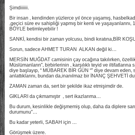
Şimdiiiiii.
Bir insan , kendinden yüzlerce yıl önce yaşamış, hasbelkad
,geçici süre ev sahipliği yapmış bir kenti ve yaşayanların
BÖYLE betimleyebilir !
SANKİ, kendisi bir zaman yolcusu, bindi kıratına,BİR KOŞU g
Sorun, sadece AHMET TURAN ALKAN değil ki…
MERSİN MUĞDAT camisinin çay ocağına takılırken, özellikl
Müslümanların”, birbirlerinin , karşılıklı teyid ve iltifatlarına
diye başlayıp, “ MÜBAREK BİR GÜN “” diye devam eden, ses
anlattıklarını, bundan da,inanılmaz bir İNANÇ ŞEHVETİ duy
ZAMAN zaman da, sert bir şekilde ikaz etmişimdir de.
GIKLARI da çıkmamıştır , sert ikazlarıma…
Bu durum, kesinlikle değişmemiş olup, daha da diplere sar
durumunu”…
Bu kadar yeterli, SABAH için …
Görüşmek üzere.