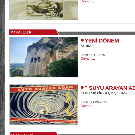
Devamı...
MAKALELER
YENİ DÖNEM
ŞİİRİMİZ
Tarih : 1.11.2025
Devamı...
" SUYU ARAYAN A
ÇOK ESKİ BİR GEÇMİŞE DAİR
Tarih : 21.09.2025
Devamı...