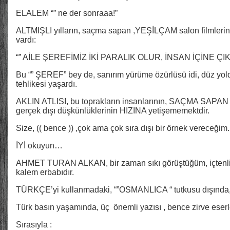
ELALEM “” ne der sonraaa!”
ALTMIŞLI yılların, saçma sapan ,YEŞİLÇAM salon filmlerinde,
vardı:
“” AİLE ŞEREFİMİZ İKİ PARALIK OLUR, İNSAN İÇİNE ÇI
Bu “” ŞEREF” bey de, sanırım yürüme özürlüsü idi, düz yo
tehlikesi yaşardı.
AKLIN ATLISI, bu toprakların insanlarının, SAÇMA SAPAN ha
gerçek dışı düşkünlüklerinin HIZINA yetişememektdir.
Size, (( bence )) ,çok ama çok sıra dışı bir örnek vereceğim.
İYİ okuyun…
AHMET TURAN ALKAN, bir zaman sıkı görüştüğüm, içtenli
kalem erbabıdır.
TÜRKÇE’yi kullanmadaki, “”OSMANLICA “ tutkusu dışında, ta
Türk basın yaşamında, üç önemli yazısı , bence zirve eserle
Sırasıyla :