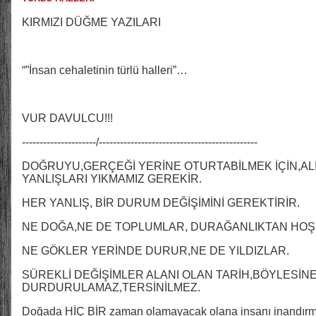
KIRMIZI DÜĞME YAZILARI
“”İnsan cehaletinin türlü halleri”…
VUR DAVULCU!!!
---------------------/---------------------------------------------
DOĞRUYU,GERÇEĞİ YERİNE OTURTABİLMEK İÇİN,ALI
YANLIŞLARI YIKMAMIZ GEREKİR.
HER YANLIŞ, BİR DURUM DEĞİŞİMİNİ GEREKTİRİR.
NE DOĞA,NE DE TOPLUMLAR, DURAĞANLIKTAN HO
NE GÖKLER YERİNDE DURUR,NE DE YILDIZLAR.
SÜREKLİ DEĞİŞİMLER ALANI OLAN TARİH,BÖYLESİN
DURDURULAMAZ,TERSİNİLMEZ.
Doğada HİÇ BİR zaman olamayacak olana insanı inandır