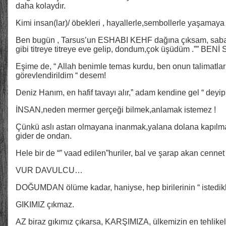
daha kolaydır.
Kimi insan(lar)/ öbekleri , hayallerle,sembollerle yaşamaya b
Ben bugün , Tarsus’un ESHABI KEHF dağına çıksam, sabaha
gibi titreye titreye eve gelip, dondum,çok üşüdüm .”” BE
Eşime de, “ Allah benimle temas kurdu, ben onun talimatlar
görevlendirildim “ desem!
Deniz Hanım, en hafif tavayı alır,” adam kendine gel “ deyip,
İNSAN,neden mermer gerçeği bilmek,anlamak istemez !
Çünkü aslı astarı olmayana inanmak,yalana dolana kapı
gider de ondan.
Hele bir de “” vaad edilen”huriler, bal ve şarap akan cennet 
VUR DAVULCU…
DOĞUMDAN ölüme kadar, haniyse, hep birilerinin “ istedikl
GIKIMIZ çıkmaz.
AZ biraz gıkımız çıkarsa, KARŞIMIZA, ülkemizin en tehlikeli ö