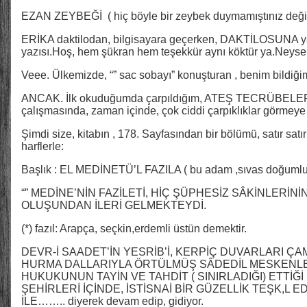
EZAN ZEYBEĞİ ( hiç böyle bir zeybek duymamıştınız değil 
ERİKA daktilodan, bilgisayara geçerken, DAKTİLOSUNA yaz
yazısı.Hoş, hem şükran hem teşekkür aynı köktür ya.Neyse
Veee. Ülkemizde, “” sac sobayı” konuşturan , benim bildiği
ANCAK. İlk okuduğumda çarpıldığım, ATEŞ TECRÜBELERİ 
çalışmasında, zaman içinde, çok ciddi çarpıklıklar görmeye 
Şimdi size, kitabın , 178. Sayfasından bir bölümü, satır sa
harflerle:
Başlık : EL MEDİNETÜ’L FAZILA ( bu adam ,sıvas doğumlu 
“” MEDİNE’NİN FAZİLETİ, HİÇ ŞÜPHESİZ SÂKİNLERİNİN
OLUŞUNDAN İLERİ GELMEKTEYDİ.
(*) fazıl: Arapça, seçkin,erdemli üstün demektir.
DEVR-İ SAADET’İN YESRİB’İ, KERPİÇ DUVARLARI ÇA
HURMA DALLARIYLA ÖRTÜLMÜŞ SÂDEDİL MESKENL
HUKUKUNUN TAYİN VE TAHDİT ( SINIRLADIĞI) ETTİĞ
ŞEHİRLERİ İÇİNDE, İSTİSNAİ BİR GÜZELLİK TEŞK,L
İLE…….. diyerek devam edip, gidiyor.