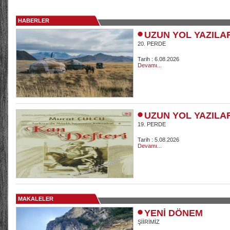
HABERLER
UZUN YOL YAZILA
20. PERDE
Tarih : 6.08.2026
Devamı...
UZUN YOL YAZILA
19. PERDE
Tarih : 5.08.2026
Devamı...
MAKALELER
YENİ DÖNEM
ŞİİRİMİZ