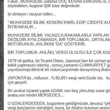
Fakat , MUHASEBE ustamız DOÇ KENAN ERKURAL’ın, O
söyledikleri, bugüne IŞIK tutar değerdedir.
İyi dinleyin / okuyun lütfen…
“ MUHASEBE BİLİMİ, KENDİNİ İHMÂL EDİP, CİDDİYE 
İNTİKAM ALIR…
MUHASEBE BİLİMİ, YALNIZCA,RAKAMLARLA YAPILAN B
DEĞİLDİR.AYNI ZAMANDA, BİR TOPLUMUN , ORTALAM
MOTORUNUN ,AHLÂKINI “DA” GÖSTERİR.
BİR TOPLUMUN AHLÂKI, VERGİ OLGUSU İLE ÇOK KOL
1979 idi galiba. İst.Ticaret Odası, Japonya’dan bir uzman g
tetkik yapmasını istemiş , sonuç,zamanın CUMHURİYET ga
yayınlanmıştı.Minicik bir notum,arşivimde duruyormuş.Bakın
JAPONYA’da , nüfusun , % 80,85’i vergi verir.Sizde is
için geçerli.
Bir avukat ziyareti yaptık.ADAM, son beş yılını,hep zarar g
araba,son model MERSEDES…
O GÜNLERDEEEEN, bugünlere geldiğimizde, devasa “şir
vergi borçlarının silindiğini, buna, bir Allahın kulunun sesi