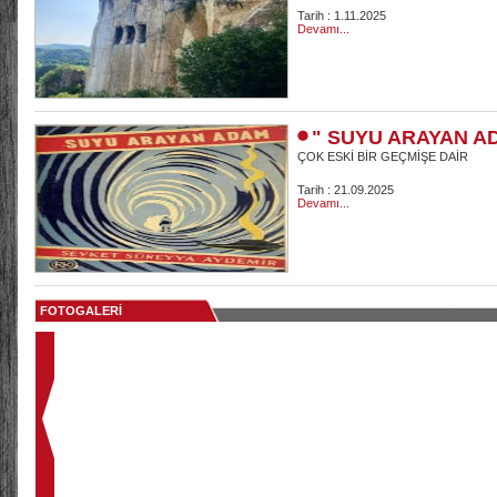
Tarih : 1.11.2025
Devamı...
" SUYU ARAYAN A
ÇOK ESKİ BİR GEÇMİŞE DAİR
Tarih : 21.09.2025
Devamı...
FOTOGALERİ