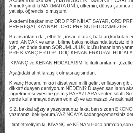
Akademi’de okurken , ( İSTANBUL İKTİSADİ ve TİCARİ B
Ahmet/ şimdiki MARMARA ÜNİ.), ülkemin, dünya çapında bi
yetişip, öğrencisi olmuştum.
Akademi başkanımız ORD PRF NİHAT SAYAR, ORD P
PRF REŞAT KAYNAR , ORD PRF SULHİ DÖNMEZER.
Bu insanların da , elbette , insan olarak, hataları,korkuları,e
vardı.ANCAK ve ama , bilime bakış noktasında,tavizsiz id
için , en önde duran SORUMLULUK idi.Bu insanların y
PRF KIVANÇ ERTOP, DOÇ KENAN ERKURAL HOCALARI
KIVANÇ ve KENAN HOCALARIM ile ilgili anılarımı ,özetle
Aşağıdaki alıntılara,ışık olması açısından.
Kıvanç Hocam, mikro iktisat yani milli gelir , enflasyon gibi
dikkat/ duayen demiyorum.NEDEN!? Duayen,sanılanın aksi
,öğretmen sevyesine gelmiş PAPAZLARA verilen sıfattı.Siz
yerde kullanmaya devam ediniz!) ve acımasızdı.Ancak,hakl
SİZ, bakkal ağzıyla yazıyorsunuz fakat ben sizden EKONOM
yazmanızı bekliyorum.YAZINCAYA kadar,geçemezsiniz de
İtiraf etmeliyim ki, KIVANÇ ve KENAN Hocalarım’dan,son 