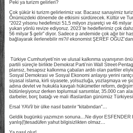
Peki ya turizm gelirleri?
Çok şükür ki turizm gelirlerimiz var. Bacasız sanayimiz tur
Önümüzdeki dönemde de etkisini sürdürecek. Kültür ve Tu
“2022 yılsonu hedefimizi 51,5 milyon ziyaretçi ve 46 milyar 
yukarı yönlü revize ediyoruz. 2023´te hedeflerimiz çok daha
56 milyar $ gelir” diyor. Sadece p andemide çok ağır bir ha
bağlayarak ilerlenebilir mi?// ekonomist ŞEREF OĞUZ’d
Türkiye Cumhuriyeti'nin ve ulusal kalkınma uyanışının önü
partili süreçle birlikte Demokrat Parti'nin Wall Street-Pen
plansız, hesapsız kalkınma çabaları ardılı olan partiler eliyl
Sosyal Demokrasi ve Sosyal Ekonomi anlayışı yerini rantçı 
siyasal islama, kirli siyasete, yolsuzluğa, yozlaşmaya ve şid
adına devlet ve hukukla kavgalı hükümetler reform, değiş
bütünleşiyoruz derken toplumsal sarsıntılar, 35.000 can alan
darbeler, borç batağı ve mali iflaslardan günümüz Türkiyesi
Ersal YAVİ/ bir ülke nasıl batırılır “kitabından”…
Geldik bugünkü yazımızın sonuna…Ne diyor ESFENDER 
yanlış(!)tesadüfen yahut bilgisizlikten olmaz…
Ya nasıl olur!