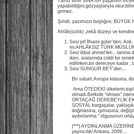
Yalnız İBNİ SİNA’nın yaşamını incel
yapabildiğini,gözyaşlarıyla okur,b
girmez.
Şimdi, yazımızın başlığını, BÜYÜK h
Ahlâk(sızlık) ,zekâ düzeyi ve kendi
Ses/ prf İlhami güler’den. Ank
mı:AHLÂKSIZ TÜRK MÜSLÜMANLI
Ses/ ikbal ahmet’ten…tarıma da
iken, aralarında ciddi bir si
edilirken,bir dereceye kadar , tar
Ses/ SUNGUR BEY’den…
Bir sabah,Avrupa kıtasına, 
Ama ÖTEDEKİ ülkelerin,toplum
olmadı.Belkide “olması” istenm
ORTAÇAĞ DEREBEYLİK EKONOMİ
SOSYAL kargaşalar, yaklaşık 
doğmasına, ışımasına, değiş
aydınlanma “ olgusunun ortay
(***) AYDINLANMA ÜZERİNE
yayıncılık/ Ankara, 2009…