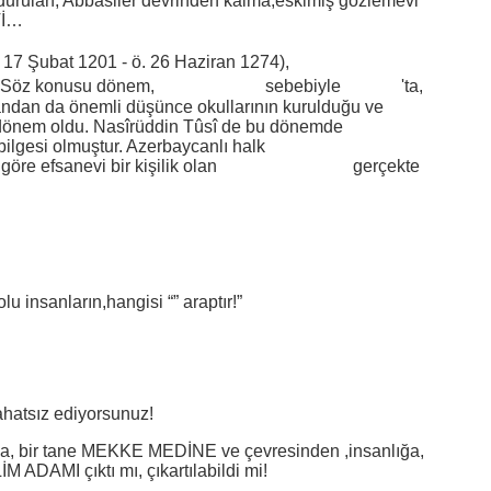
urdurulan, Abbasiler devrinden kalma,eskimiş gözlemevi
Vİ…
[1]
[2]
[3]
[4]
[5]
 17 Şubat 1201 - ö. 26 Haziran 1274),
Fars
. Söz konusu dönem,
Moğol istilası
sebebiyle
Bağdat
'ta,
yandan da önemli düşünce okullarının kurulduğu ve
ir dönem oldu. Nasîrüddin Tûsî de bu dönemde
bilgesi olmuştur. Azerbaycanlı halk
 göre efsanevi bir kişilik olan
Nasreddin Hoca
gerçekte
lu insanların,hangisi “” araptır!”
ahatsız ediyorsunuz!
, bir tane MEKKE MEDİNE ve çevresinden ,insanlığa,
İM ADAMI çıktı mı, çıkartılabildi mi!