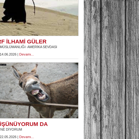
RF İLHAMİ GÜLER
MÜSLÜMANLIĞI- AMERİKA SEVDASI
 14.06.2026 |
Devamı...
ÜŞÜNÜYORUM DA
 NE DİYORUM
 22.05.2026 |
Devamı...