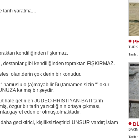
ne tarih yaratma…
P
TÜRK 
.Topraktan kendiliğinden fışkırmaz.
Tarih :
estanlar gibi kendiliğinden topraktan FIŞKIRMAZ.
fesi olan,derin çok derin bir konudur.
e “ namuslu ol(a)mayabilir.Bu,tamamen sizin “” okur
NUZA kalmış bir şeydir.
dart hale getirilen JUDEO-HRISTİYAN-BATI tarih
iş, özgür bir tarih yazıcılığının ortaya çıkması,
nlar,gayret edenler olmuş,olmaktadır.
aha geciktirici, kişiliksizleştirici UNSUR vardır; İslam
D
.
BAKIN
Tarih :