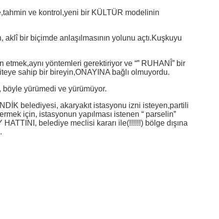
,tahmin ve kontrol,yeni bir KÜLTÜR modelinin
n, aklî bir biçimde anlaşılmasının yolunu açtı.Kuşkuyu
in etmek,aynı yöntemleri gerektiriyor ve “” RUHANÎ” bir
oriteye sahip bir bireyin,ONAYINA bağlı olmuyordu.
da, böyle yürümedi ve yürümüyor.
K belediyesi, akaryakıt istasyonu izni isteyen,partili
vermek için, istasyonun yapılması istenen “ parselin”
TINI, belediye meclisi kararı ile(!!!!!!) bölge dışına
.