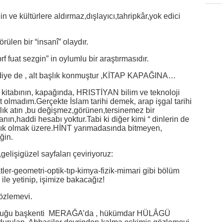
 ve kültürlere aldırmaz,dışlayıcı,tahripkâr,yok edici
rülen bir “insanî” olaydır.
fuat sezgin” in oylumlu bir araştırmasıdır.
n” diye de , alt başlık konmuştur ,KİTAP KAPAĞINA…
hi kitabının, kapağında, HRISTİYAN bilim ve teknoloji
 olmadım.Gerçekte İslam tarihi demek, arap işgal tarihi
ığlık atın ,bu değişmez,görünen,tersinemez bir
anın,haddi hesabı yoktur.Tabi ki diğer kimi “ dinlerin de
anlık olmak üzere.HİNT yarımadasında bitmeyen,
ğin.
elişigüzel sayfaları çeviriyoruz:
ler-geometri-optik-tıp-kimya-fizik-mimari gibi bölüm
 ile yetinip, işimize bakacağız!
özlemevi.
P.luğu başkenti MERAĞA’da , hükümdar HÜLÂGÜ