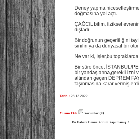
Deney yapma,niceselleştirme
doğmasına yol açtı.
ÇAĞCIL bilim, fiziksel evreni
dışladı.
Bir doğrunun geçerliliğini tay
sınıfın ya da dünyasal bir ot
Ne var ki, işler,bu topraklar
Bir süre önce, İSTANBUL/PENDİ
bir yandaşlarına,gerekli izni 
altından geçen DEPREM FAY HAT
taşınmasına karar vermişlerdi
Tarih :
23.12.2022
Yorum Ekle
Yorumlar (0)
Bu Habere Henüz Yorum Yapılmamış..!