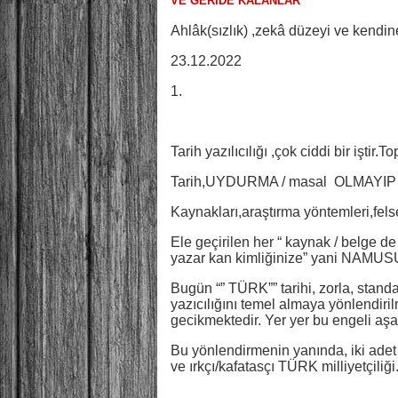
VE GERİDE KALANLAR
Ahlâk(sızlık) ,zekâ düzeyi ve kendi
23.12.2022
1.
Tarih yazılıcılığı ,çok ciddi bir iştir
Tarih,UYDURMA / masal OLMAYIP , d
Kaynakları,araştırma yöntemleri,felse
Ele geçirilen her “ kaynak / belge d
yazar kan kimliğinize” yani NAMUSU
Bugün “” TÜRK”” tarihi, zorla, stan
yazıcılığını temel almaya yönlendirilm
gecikmektedir. Yer yer bu engeli aşa
Bu yönlendirmenin yanında, iki adet d
ve ırkçı/kafatasçı TÜRK milliyetçiliği