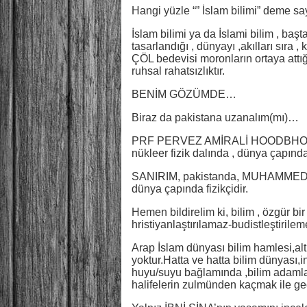
Hangi yüzle “” İslam bilimi” deme say
İslam bilimi ya da İslami bilim , ba
tasarlandığı , dünyayı ,akılları sıra
ÇÖL bedevisi moronların ortaya attığı
ruhsal rahatsızlıktır.
BENİM GÖZÜMDE…
Biraz da pakistana uzanalım(mı)…
PRF PERVEZ AMİRALİ HOODBHOY, 195
nükleer fizik dalında , dünya çapında
SANIRIM, pakistanda, MUHAMMED A
dünya çapında fizikçidir.
Hemen bildirelim ki, bilim , özgür bir
hristiyanlaştırılamaz-budistleştiril
Arap İslam dünyası bilim hamlesi,al
yoktur.Hatta ve hatta bilim dünyası,ini
huyu/suyu bağlamında ,bilim adamlar
halifelerin zulmünden kaçmak ile geç