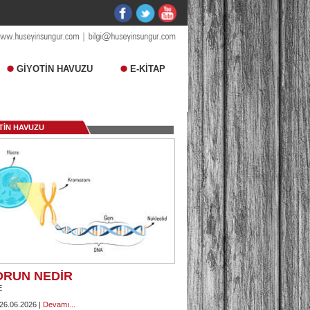
GİYOTİN HAVUZU
E-KİTAP
TİN HAVUZU
ORUN NEDİR
E
 26.06.2026 |
Devamı...