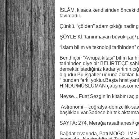
İSLÂM, kısaca,kendisinden önceki din
tavırdadır.
Çünkü, “çölden” adam çıktığı nadir gö
ŞÖYLE Kİ:”tanınmayan büyük çağ/ prf 
“İslam bilim ve teknoloji tarihinde
Ben,hiçbir “Avrupa kıtası” bilim tari
tarihinden diye bir BELİRTEÇE şahit
demektir.İstediğiniz kadar yırtının,ç
olgudur.Bu işgaller uğruna akıtılan k
“ bundan farkı yoktur.Başta hrıstiy
HİNDU/MÜSLÜMAN çatışması,örne
Neyse…Fuat Sezgin’in kitabını açıp,g
Astronomi – coğrafya-denizcilik-saat
başlıkları var.Sadece bir tek aktarma
SAYFA: 274, Merağa rasathanesi/ g
Bağdat cıvarında, Batı MOĞOL İM