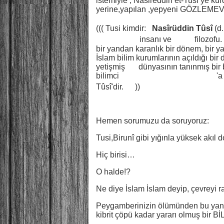
istemiyle , Nasireddin et-Tusi’ye k
yerine,yapılan ,yepyeni GÖZLEME
((( Tusi kimdir:
Nasîrüddin Tûsî
(d.
[6]
[7]
[8]
bilim
insanı ve
İslam
filozofu
bir yandan karanlık bir dönem, bir 
İslam bilim kurumlarının açıldığı b
yetişmiş
Şiî
dünyasının tanınmış bir 
bilimci
Memmedhüseyn Tehmasib
'a
[9]
Tûsî'dir.
))
Hemen sorumuzu da soruyoruz:
Tusi,Birunî gibi yığınla yüksek akıl do
Hiç birisi…
O halde!?
Ne diye İslam İslam deyip, çevreyi r
Peygamberinizin ölümünden bu yana
kibrit çöpü kadar yararı olmuş bir BİL