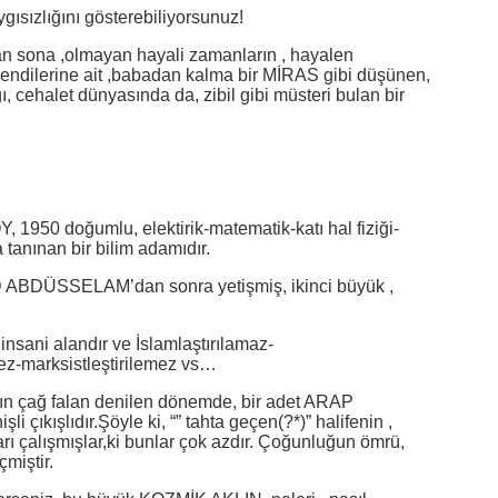
gısızlığını gösterebiliyorsunuz!
ştan sona ,olmayan hayali zamanların , hayalen
 , kendilerine ait ,babadan kalma bir MİRAS gibi düşünen,
, cehalet dünyasında da, zibil gibi müsteri bulan bir
0 doğumlu, elektirik-matematik-katı hal fiziği-
 tanınan bir bilim adamıdır.
BDÜSSELAM’dan sonra yetişmiş, ikinci büyük ,
 insani alandır ve İslamlaştırılamaz-
emez-marksistleştirilemez vs…
tın çağ falan denilen dönemde, bir adet ARAP
şli çıkışlıdır.Şöyle ki, “” tahta geçen(?*)” halifenin ,
ı çalışmışlar,ki bunlar çok azdır. Çoğunluğun ömrü,
miştir.