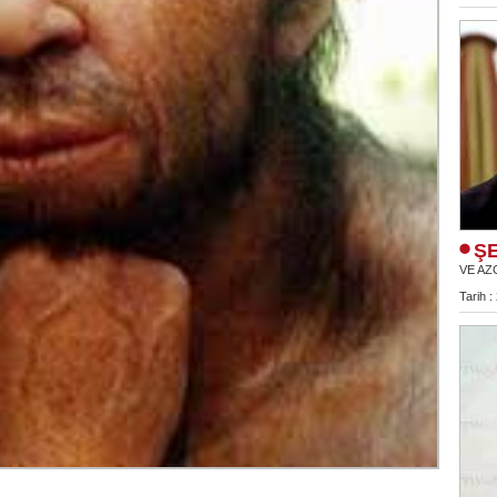
ŞE
VE AZ
Tarih :