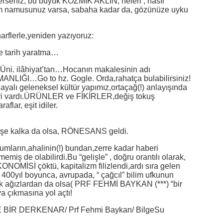
erseniz, bu büyük KOZMİK AKLIN, neleri , nasıl
ilim namusunuz varsa, sabaha kadar da, gözünüze uyku
arflerle,yeniden yazıyoruz:
ne tarih yaratma…
. Üni. ilâhiyat’tan…Hocanın makalesinin adı
ĞI…Go to hz. Gogle. Orda,rahatça bulabilirsiniz!
yalı geleneksel kültür yapımız,ortaçağ(!) anlayışında
metri vardı.ÜRÜNLER ve FİKİRLER,değiş tokuş
aflar, eşit idiler.
düşe kalka da olsa, RÖNESANS geldi.
ların,ahalinin(!) bundan,zerre kadar haberi
emiş de olabilirdi.Bu “gelişle” , doğru orantılı olarak,
Sİ çöktü, kapitalizm filizlendi,ardı sıra gelen
400yıl boyunca, avrupada, “ çağcıl” bilim ufkunun
ik ağızlardan da olsa( PRF FEHMİ BAYKAN (***) “bir
a çıkmasına yol açtı!
 BİR DERKENAR/ Prf Fehmi Baykan/ BilgeSu