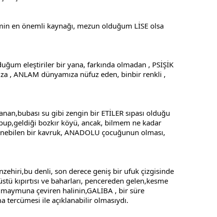
imin en önemli kaynağı, mezun olduğum LİSE olsa 
duğum eleştiriler bir yana, farkında olmadan , PSİŞİK 
za , ANLAM dünyamıza nüfuz eden, binbir renkli , 
an,bubası su gibi zengin bir ETİLER sıpası olduğu 
up,geldiği bozkır köyü, ancak, bilmem ne kadar 
ünebilen bir kavruk, ANADOLU çocuğunun olması, 
zehiri,bu denli, son derece geniş bir ufuk çizgisinde 
stü kıpırtısı ve baharları, pencereden gelen,kesme 
ı maymuna çeviren halinin,GALİBA , bir süre 
 tercümesi ile açıklanabilir olmasıydı.