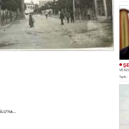
ŞE
VE AZ
Tarih :
OĞLU’na…