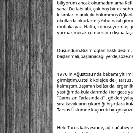
biliyorum ancak okumadım ama Refik 
sana! De tabi abi, çok hoş bir ek sohb
kısımları olarak iki bölümmüş.Oğlanl
okullarda okurlarmış.Yahu nasıl gitmiş
mutlaka yaz. Hatta, konuşuyormuş gibi
yormaz,merak çemberinin dışına taş
Düşündüm.Bizim oğlan haklı dedim. B
başlanmalı,başlanacağı yerde,söze,nas
1970’in Ağustosu’nda babamı yitirmiş, 
girmiştim.Üstelik kolejde de,( Tarsus A
kalmıştım.Başımın belâsı da, ergenlik
yastığımda,kulaklarımda.Her gece ya
“Gamsızın Tarlasındaki” , gökleri yalay
sıra kavakların çıkardığı hışırtlara ku
Tarsus.Üstümde küçücük bir gökyüzü, 
Hele Toros kahvesinde, ağır ağabeyler