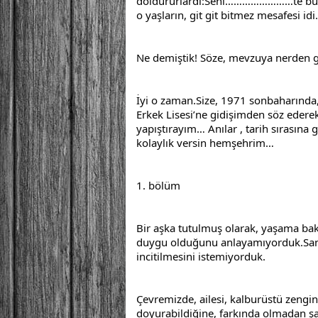
doldururlardı:Seni……………………te burada
o yaşların, git git bitmez mesafesi idi.
Ne demiştik! Söze, mevzuya nerden gi
İyi o zaman.Size, 1971 sonbaharında,k
Erkek Lisesi’ne gidişimden söz edere
yapıştırayım… Anılar , tarih sırasına gö
kolaylık versin hemşehrim…
1. bölüm
Bir aşka tutulmuş olarak, yaşama bakm
duygu olduğunu anlayamıyorduk.Sanır
incitilmesini istemiyorduk.
Çevremizde, ailesi, kalburüstü zengin
doyurabildiğine, farkında olmadan şa