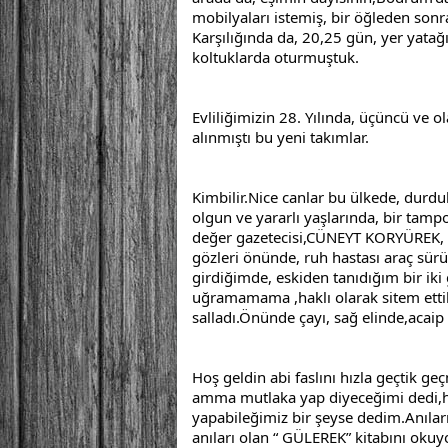
mobilyaları istemiş, bir öğleden son
Karşılığında da, 20,25 gün, yer yatağ
koltuklarda oturmuştuk.
Evliliğimizin 28. Yılında, üçüncü ve o
alınmıştı bu yeni takımlar.
Kimbilir.Nice canlar bu ülkede, durduk
olgun ve yararlı yaşlarında, bir tamp
değer gazetecisi,CÜNEYT KORYÜREK, k
gözleri önünde, ruh hastası araç sür
girdiğimde, eskiden tanıdığım bir iki 
uğramamama ,haklı olarak sitem ettile
salladı.Önünde çayı, sağ elinde,acaip a
Hoş geldin abi faslını hızla geçtik ge
amma mutlaka yap diyeceğimi dedi,ha
yapabileğimiz bir şeyse dedim.Anıların
anıları olan “ GÜLEREK” kitabını oku