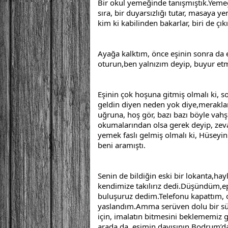
Bir okul yemeğinde tanışmıştık.Yemeğe 
sıra, bir duyarsızlığı tutar, masaya y
kim ki kabilinden bakarlar, biri de ç
Ayağa kalktım, önce eşinin sonra da e
oturun,ben yalnızım deyip, buyur et
Eşinin çok hoşuna gitmiş olmalı ki, s
geldin diyen neden yok diye,merakla
uğruna, hoş gör, bazı bazı böyle vahşi
okumalarından olsa gerek deyip, zeva
yemek faslı gelmiş olmalı ki, Hüseyi
beni aramıştı.
Senin de bildiğin eski bir lokanta,hay
kendimize takılırız dedi.Düşündüm,ep
buluşuruz dedim.Telefonu kapattım, o
yaslandım.Amma serüven dolu bir süre
için, imalatın bitmesini beklememiz 
arada da, eşimin dayısının,Bodrum’daki