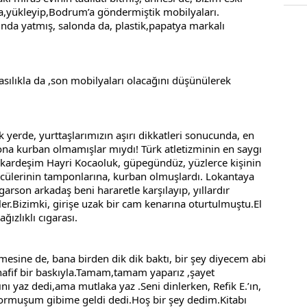
ra,yükleyip,Bodrum’a göndermiştik mobilyaları. 
ında yatmış, salonda da, plastik,papatya markalı 
lasılıkla da ,son mobilyaları olacağını düşünülerek 
 yerde, yurttaşlarımızın aşırı dikkatleri sonucunda, en 
ona kurban olmamışlar mıydı! Türk atletizminin en saygı 
ardeşim Hayri Kocaoluk, güpegündüz, yüzlerce kişinin 
ücülerinin tamponlarına, kurban olmuşlardı. Lokantaya 
garson arkadaş beni hararetle karşılayıp, yıllardır 
r.Bizimki, girişe uzak bir cam kenarına oturtulmuştu.El 
ğızlıklı cıgarası.
çmesine de, bana birden dik dik baktı, bir şey diyecem abi 
fif bir baskıyla.Tamam,tamam yaparız ,şayet 
ı yaz dedi,ama mutlaka yaz .Seni dinlerken, Refik E.’ın, 
yormuşum gibime geldi dedi.Hoş bir şey dedim.Kitabı 