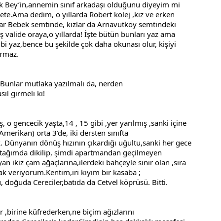
Bey’in,annemin sınıf arkadaşı olduğunu diyeyim mi 
ete.Ama dedim, o yıllarda Robert kolej ,kız ve erken 
ar Bebek semtinde, kızlar da Arnavutköy semtindeki 
 valide oraya,o yıllarda! İşte bütün bunları yaz ama 
 yaz,bence bu şekilde çok daha okunası olur, kişiyi 
ırmaz.
unlar mutlaka yazılmalı da, nerden 
ıl girmeli ki!
o gencecik yaşta,14 , 15 gibi ,yer yarılmış ,sanki içine 
merikan) orta 3’de, iki dersten sınıfta 
. Dünyanın dönüş hızının çıkardığı uğultu,sanki her gece 
tağımda dikilip, şimdi apartmandan geçilmeyen 
an ikiz çam ağaçlarına,ilerdeki bahçeyle sınır olan ,sıra 
lak veriyorum.Kentim,iri kıyım bir kasaba ; 
doğuda Cereciler,batıda da Cetvel köprüsü. Bitti.
 ,birine küfrederken,ne biçim ağızlarını 