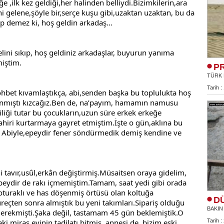
,ilk kez geldiği,her halinden belliydi.Bizimkilerin,ara 
eni gelene,şöyle bir,serçe kuşu gibi,uzaktan uzaktan, bu da 
ıkıp demez ki, hoş geldin arkadaş…
lini sıkıp, hoş geldiniz arkadaşlar, buyurun yanıma 
miştim.
P
TÜRK 
Tarih :
ohbet kıvamlaştıkça, abi,senden başka bu toplulukta hoş 
nmıştı kızcağız.Ben de, na’payım, hamamın namusu 
liği tutar bu çocukların,uzun süre erkek erkeğe 
hiri kurtarmaya gayret etmiştim.İşte o gün,aklına bu 
n Abiyle,epeydir fener söndürmedik demiş kendine ve 
li tavır,usûl,erkân değiştirmiş.Müsaitsen oraya gidelim, 
eydir de rakı içmemiştim.Tamam, saat yedi gibi orada 
turaklı ve has döşenmiş örtüsü olan koltuğa 
D
çten sonra almıştık bu yeni takımları.Sipariş olduğu 
BAKIN
gerekmişti.Şaka değil, tastamam 45 gün beklemiştik.O 
 miras evinin tadilatı bitmiş, annesi de, bizim eski 
Tarih :