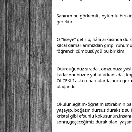
Sanırım bu görkemli , oylumlu birik
gerektir.
O “liseye” getirip, hâlâ arkasında dur
kılcal damarlarımızdan girip, ruhumu
“öğrenci” cümbüşüydü bu birikim.
Oturduğunuz sırada , omzunuza yaslan
kadar,önünüzde yahut arkanızda , kop
ÖLÇEKLİ askeri haritalarda,anca gör
olağandı.
Okulun,eğitim/öğretim ıstırabının pan
yaşayıp, boğazın dursuz,duraksız su ü
kristal gibi efsunlu kokusunun,insan
sonra,geçeceğimiz durak olan ,yaşama