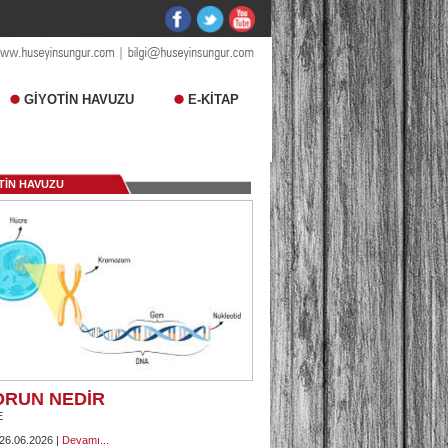
GİYOTİN HAVUZU
E-KİTAP
TİN HAVUZU
ORUN NEDİR
E
 26.06.2026 |
Devamı...