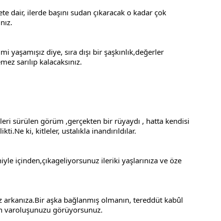
te dair, ilerde başını sudan çıkaracak o kadar çok 
nız.
 yaşamışız diye, sıra dışı bir şaşkınlık,değerler 
emez sarılıp kalacaksınız.
eri sürülen görüm ,gerçekten bir rüyaydı , hatta kendisi 
ti.Ne ki, kitleler, ustalıkla inandırıldılar.
iyle içinden,çıkageliyorsunuz ileriki yaşlarınıza ve öze 
 arkanıza.Bir aşka bağlanmış olmanın, tereddüt kabûl 
kin varoluşunuzu görüyorsunuz.