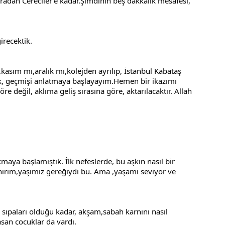
n Cereciler’e kadar.Şimdinin beş dakkalık mesafesi, 
recektik.
asım mı,aralık mı,kolejden ayrılıp, İstanbul Kabataş 
k, geçmişi anlatmaya başlayayım.Hemen bir ikazımı 
re değil, aklıma geliş sırasına göre, aktarılacaktır. Allah 
aya başlamıştık. İlk nefeslerde, bu aşkın nasıl bir 
ım,yaşımız gereğiydi bu. Ama ,yaşamı seviyor ve 
 sıpaları olduğu kadar, akşam,sabah karnını nasıl 
şan çocuklar da vardı.