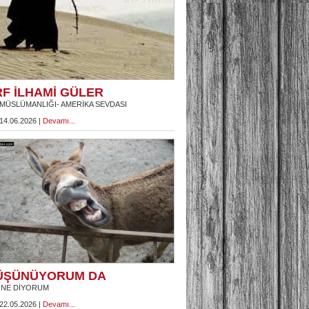
RF İLHAMİ GÜLER
MÜSLÜMANLIĞI- AMERİKA SEVDASI
 14.06.2026 |
Devamı...
ÜŞÜNÜYORUM DA
 NE DİYORUM
 22.05.2026 |
Devamı...