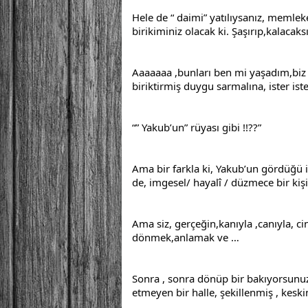
Hele de “ daimi” yatılıysanız, memleke
birikiminiz olacak ki. Şaşırıp,kalacaksı
Aaaaaaa ,bunları ben mi yaşadım,biz mi
biriktirmiş duygu sarmalına, ister ist
“” Yakub’un” rüyası gibi !!??”
Ama bir farkla ki, Yakub’un gördüğü il
de, imgesel/ hayalî / düzmece bir kişilik
Ama siz, gerçeğin,kanıyla ,canıyla, cin
dönmek,anlamak ve …
Sonra , sonra dönüp bir bakıyorsunuz
etmeyen bir halle, şekillenmiş , kes