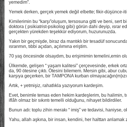
yemedim”.
Yemek derken, gerçek yemek değil elbette; fikir-düşünce-it
Kimilerimin bu “karşı”oluşum, tersosuna gitti ve beni, sert bir 
doktora ( psikiatrist-psikolog gibi) görün dahi deyip, ısrar 
gerçekten yürekden teşekkür ediyorum, huzurunuzda.
Yakın bir geçmişde, biraz da mantıklı bir tesadüf sonucunda,
ısrarımın, tıbbi açıdan, açılımına eriştim.
70 yaş öncesinde olsaydım, bu erişimimin temelini,emin 
Ülkemde, gelişen “ yaşam kalitesi” çerçevesinde, erkek ort
da, 90 ötesine çıktı. Ötesini bilemem. Mersin gibi, abur cub
karşıya geçerken, bir TAMPONA kurban olmayacağın(m)ızın “
Artık, + yetmişiz, rahatlıkla yazıyorum kardeşim.
Evet, benimle temas eden hekim kardeşlerim, bu halimin, tı
iflâh olmaz bir sıkıntı temelli olduğunu, nihayet bildirdiler.
Bunun adı: toplu zihin merakı “ imiş” ve tedavisi, haniyse, 
Yahu, allah aşkına, bir insan, kendini, her halttan anlamak