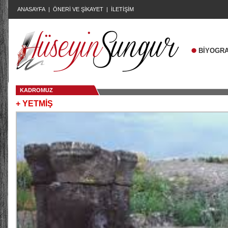
ANASAYFA
|
ÖNERİ VE ŞİKAYET
|
İLETİŞİM
BİYOGRA
KADROMUZ
+ YETMİŞ