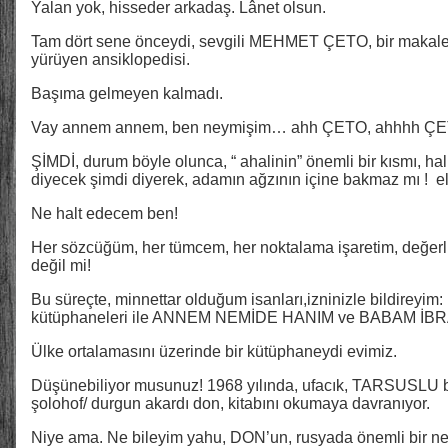
Yalan yok, hisseder arkadaş. Lânet olsun.
Tam dört sene önceydi, sevgili MEHMET ÇETO, bir makale y
yürüyen ansiklopedisi.
Başıma gelmeyen kalmadı.
Vay annem annem, ben neymişim… ahh ÇETO, ahhhh 
ŞİMDİ, durum böyle olunca, “ ahalinin” önemli bir kısmı, hal
diyecek şimdi diyerek, adamın ağzının içine bakmaz mı ! el
Ne halt edecem ben!
Her sözcüğüm, her tümcem, her noktalama işaretim, değ
değil mi!
Bu süreçte, minnettar olduğum isanları,izninizle bildireyim:
kütüphaneleri ile ANNEM NEMİDE HANIM ve BABAM İ
Ülke ortalamasını üzerinde bir kütüphaneydi evimiz.
Düşünebiliyor musunuz! 1968 yılında, ufacık, TARSUSLU b
şolohof/ durgun akardı don, kitabını okumaya davranıyor.
Niye ama. Ne bileyim yahu, DON’un, rusyada önemli bir ne