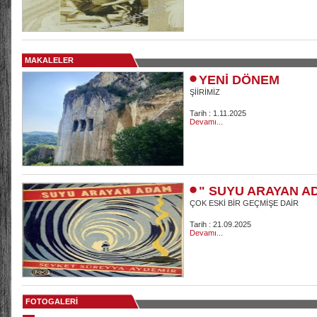
MAKALELER
YENİ DÖNEM
ŞİİRİMİZ
Tarih : 1.11.2025
Devamı...
" SUYU ARAYAN A
ÇOK ESKİ BİR GEÇMİŞE DAİR
Tarih : 21.09.2025
Devamı...
FOTOGALERİ