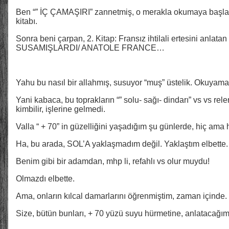
Ben “” İÇ ÇAMAŞIRI” zannetmiş, o merakla okumaya başla
kitabı.
Sonra beni çarpan, 2. Kitap: Fransız ihtilali ertesini anl
SUSAMIŞLARDI/ ANATOLE FRANCE…
Yahu bu nasıl bir allahmış, susuyor “muş” üstelik. Okuyamam
Yani kabaca, bu toprakların “” solu- sağı- dindarı” vs vs rel
kimbilir, işlerine gelmedi.
Valla “ + 70” in güzelliğini yaşadığım şu günlerde, hiç ama
Ha, bu arada, SOL’A yaklaşmadım değil. Yaklaştım elbette.
Benim gibi bir adamdan, mhp li, refahlı vs olur muydu!
Olmazdı elbette.
Ama, onların kılcal damarlarını öğrenmiştim, zaman içinde.
Size, bütün bunları, + 70 yüzü suyu hürmetine, anlatacağı