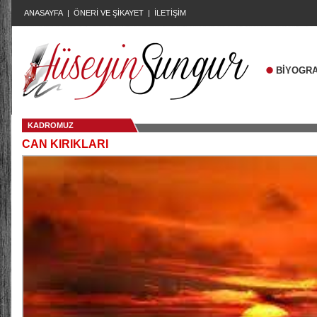
ANASAYFA
|
ÖNERİ VE ŞİKAYET
|
İLETİŞİM
BİYOGRA
KADROMUZ
CAN KIRIKLARI