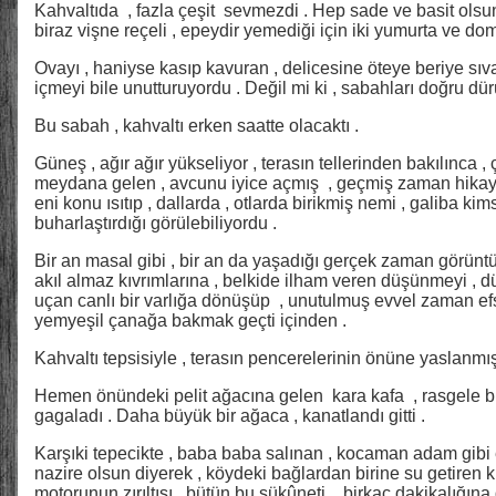
Kahvaltıda , fazla çeşit sevmezdi . Hep sade ve basit olsun i
biraz vişne reçeli , epeydir yemediği için iki yumurta ve domat
Ovayı , haniyse kasıp kavuran , delicesine öteye beriye sı
içmeyi bile unutturuyordu . Değil mi ki , sabahları doğru dürüs
Bu sabah , kahvaltı erken saatte olacaktı .
Güneş , ağır ağır yükseliyor , terasın tellerinden bakılınca , 
meydana gelen , avcunu iyice açmış , geçmiş zaman hikay
eni konu ısıtıp , dallarda , otlarda birikmiş nemi , galiba k
buharlaştırdığı görülebiliyordu .
Bir an masal gibi , bir an da yaşadığı gerçek zaman görüntüs
akıl almaz kıvrımlarına , belkide ilham veren düşünmeyi , 
uçan canlı bir varlığa dönüşüp , unutulmuş evvel zaman efs
yemyeşil çanağa bakmak geçti içinden .
Kahvaltı tepsisiyle , terasın pencerelerinin önüne yaslanmı
Hemen önündeki pelit ağacına gelen kara kafa , rasgele bir
gagaladı . Daha büyük bir ağaca , kanatlandı gitti .
Karşıki tepecikte , baba baba salınan , kocaman adam gibi et
nazire olsun diyerek , köydeki bağlardan birine su getiren 
motorunun zırıltısı , bütün bu sükûneti , birkaç dakikalığına da