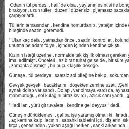
Odanın tül perdesi , hafif de olsa , yaylanın esintisi ile boh
bırakıyor , uzun tüller , düzenli düzensiz , pijamasız bacakla
çarpıyorlardı .
Tüllerin temasından , kendine homurdanıp , yatağın içinde d
bileğinde saatini göremedi.
“ Ulan kaç defa , yatmadan önce , saatini kontrol et , kolund
unutma be adam “diye , içinden içinden kendine çıkıştı .
Kızının isteği üzerine , normalde tek kişilik olması gereken y
imal edilmişti. Önceleri , az biraz tuhaf gelse de , bir süre
, zamanla alışmıştı , bir buçuk kişilik döşeğe.
Güneşe , tül perdeye , saatsiz sol bileğine bakıp , sokurdand
Gevşek gevşek , bacaklarını , döşekten zemine uzattı .Şehir
aynalı dolap var sandı . Dolap , var olmaya vardı da, aynası
mahmurluğu , sol kulağını biraz kıvırdı , azıcık canı yandı , g
“Hadi lan , yürü git tuvalete , kendine gel deyyus “ dedi.
Güneşin dürtüklemesi , galiba işe yaramış olmalı ki , fırladı
, aç karnına kalp ilacının , sabahki tabletini içti , dişlerini sıkı
fırça , çenesinden , yukarı aşağı inerken , sanki arkasında 