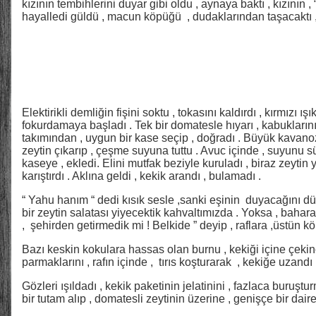
kızının tembihlerini duyar gibi oldu , aynaya baktı , kızının 
hayalledi güldü , macun köpüğü , dudaklarından taşacaktı ,
Elektirikli demliğin fişini soktu , tokasını kaldırdı , kırmızı ı
fokurdamaya başladı . Tek bir domatesle hıyarı , kabukların
takımından , uygun bir kase seçip , doğradı . Büyük kavano
zeytin çıkarıp , çeşme suyuna tuttu . Avuc içinde , suyunu 
kaseye , ekledi. Elini mutfak beziyle kuruladı , biraz zeytin yağ
karıştırdı . Aklına geldi , kekik arandı , bulamadı .
“ Yahu hanım “ dedi kısık sesle ,sanki eşinin duyacağını düşü
bir zeytin salatası yiyecektik kahvaltımızda . Yoksa , bahara
, şehirden getirmedik mi ! Belkide ” deyip , raflara ,üstün kör
Bazı keskin kokulara hassas olan burnu , kekiği içine çekince
parmaklarını , rafın içinde , tırıs koşturarak , kekiğe uzandı 
Gözleri ışıldadı , kekik paketinin jelatinini , fazlaca buruştu
bir tutam alıp , domatesli zeytinin üzerine , genişçe bir daire