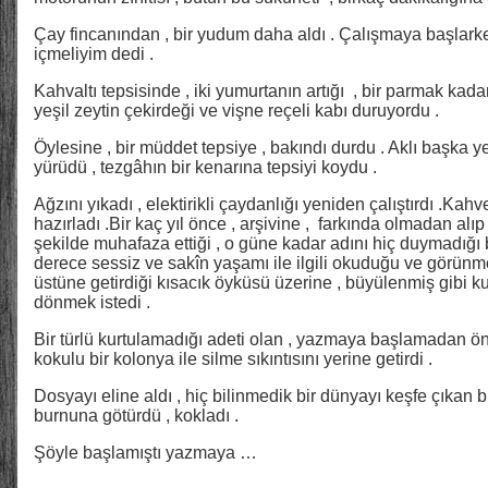
Çay fincanından , bir yudum daha aldı . Çalışmaya başlark
içmeliyim dedi .
Kahvaltı tepsisinde , iki yumurtanın artığı , bir parmak ka
yeşil zeytin çekirdeği ve vişne reçeli kabı duruyordu .
Öylesine , bir müddet tepsiye , bakındı durdu . Aklı başka ye
yürüdü , tezgâhın bir kenarına tepsiyi koydu .
Ağzını yıkadı , elektirikli çaydanlığı yeniden çalıştırdı .Kah
hazırladı .Bir kaç yıl önce , arşivine , farkında olmadan alıp 
şekilde muhafaza ettiği , o güne kadar adını hiç duymadığı 
derece sessiz ve sakîn yaşamı ile ilgili okuduğu ve görünmez
üstüne getirdiği kısacık öyküsü üzerine , büyülenmiş gibi k
dönmek istedi .
Bir türlü kurtulamadığı adeti olan , yazmaya başlamadan ön
kokulu bir kolonya ile silme sıkıntısını yerine getirdi .
Dosyayı eline aldı , hiç bilinmedik bir dünyayı keşfe çıkan bir
burnuna götürdü , kokladı .
Şöyle başlamıştı yazmaya …