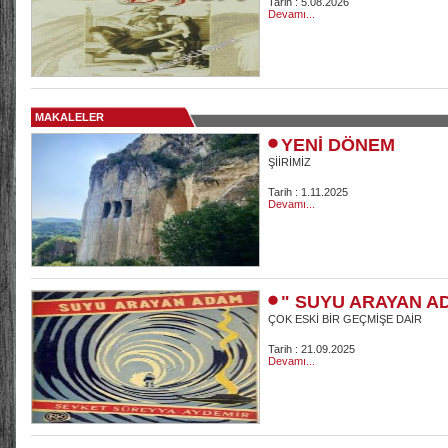
Tarih : 5.08.2026
Devamı...
MAKALELER
YENİ DÖNEM
ŞİİRİMİZ
Tarih : 1.11.2025
Devamı...
" SUYU ARAYAN A
ÇOK ESKİ BİR GEÇMİŞE DAİR
Tarih : 21.09.2025
Devamı...