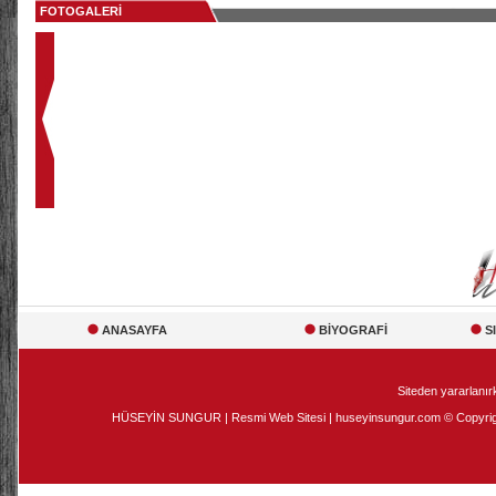
FOTOGALERİ
ANASAYFA
BİYOGRAFİ
S
Siteden yararlanırk
HÜSEYİN SUNGUR | Resmi Web Sitesi | huseyinsungur.com © Copyright 