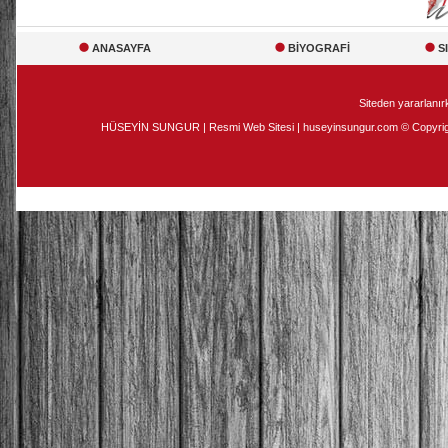
ANASAYFA
BİYOGRAFİ
S
Siteden yararlanırk
HÜSEYİN SUNGUR | Resmi Web Sitesi | huseyinsungur.com © Copyright 