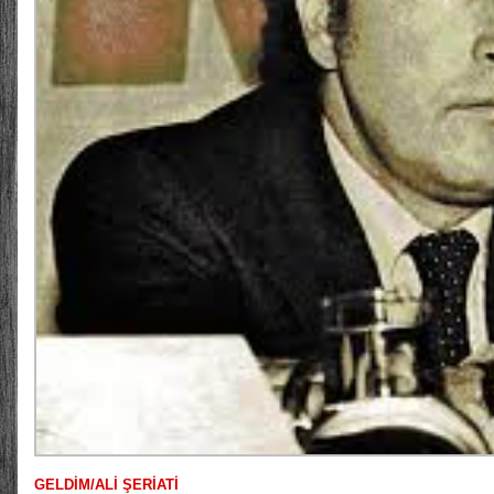
GELDİM/ALİ ŞERİATİ