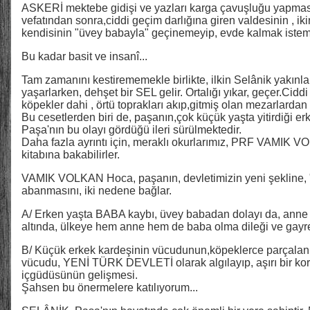
ASKERİ mektebe gidişi ve yazları karga çavuşluğu yapmas
vefatından sonra,ciddi geçim darlığına giren valdesinin , iki
kendisinin "üvey babayla" geçinemeyip, evde kalmak isteme
Bu kadar basit ve insanî...
Tam zamanını kestirememekle birlikte, ilkin Selânik yakınlar
yaşarlarken, dehşet bir SEL gelir. Ortalığı yıkar, geçer.Ciddi 
köpekler dahi , örtü toprakları akıp,gitmiş olan mezarlardan f
Bu cesetlerden biri de, paşanın,çok küçük yaşta yitirdiği erk
Paşa'nın bu olayı gördüğü ileri sürülmektedir.
Daha fazla ayrıntı için, meraklı okurlarımız, PRF VAMI
kitabına bakabilirler.
VAMIK VOLKAN Hoca, paşanın, devletimizin yeni şekline, ""
abanmasını, iki nedene bağlar.
A/ Erken yaşta BABA kaybı, üvey babadan dolayı da, anne 
altında, ülkeye hem anne hem de baba olma dileği ve gayre
B/ Küçük erkek kardeşinin vücudunun,köpeklerce parçalan
vücudu, YENİ TÜRK DEVLETİ olarak algılayıp, aşırı bir ko
içgüdüsünün gelişmesi.
Şahsen bu önermelere katılıyorum...