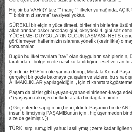
Hiç bir bu VAH(i)Y tarz "" inanç "" ilkeler yumağında, AÇ
"" birbirimizi sevme" tavsiyesi yoktur.
SÜREKLİ bir elçinin yüceltilmesi, birilerinin birilerine üstü
allahlarından asker arkadaşı gibi, okeydeki 4. gibi söz etme
YÜCELME- DUYGULARIN OLGUNLAŞMASI- NEFS denetimi
görülemeyen hallerimizin ıslahına yönelik (kesinlikle) olmaya
korkutmalar.
Bugün bu ilkel tavırlara "tav" olan duyguların sahipler
tarafından , bölgemizde nasıl kullanıldığını , esef ve can hır
Şimdi biz EGE'nin öte yanına dönüp, Mustafa Kemal Paşa H
gerçekçi bir gözle bakmaya çalışalım ve sizlere, bu sıra dı
AHMAKLIKLAR yapılageldiğini , içinizi kanırtarak,gösterme
Paşam da bizler gibi uyuyan-uyanan-sinirlenen-kavga edebil
(*) yaşayan-rakı içen-belkide arada bir dağıtan biridir .
(( Geçenlerde sapığın biri,beni çıldırttı. Paşamın bir de
insan bilimciymiş PAŞAM!Bunun için , hiç üşenmeden bir de
size de gelmiştir. ))
TÜRK, sırp, rum,gizli yahudi asıllıymış ; zerre kadar ilg