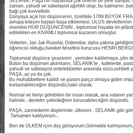
SELÂNİK, Paşa'nın hayatında çok önemli bir yere sahiptir. 
zaman, yahudi ve sabetayist ağırlıklı olup, bu katmanın ,batı
bağı çok kuvvetlidir.
Dünyaya açık hür düşüncenin, özellikle 1789 BÜYÜK F
avrupa kıtasını baştan başa etkilemesi, ULUS devletlerini
önemlisi HÜR DÜŞÜNCENİN , toplumsal hayatta ön-plânda o
edilebilen en KIVAMLI toplumsal kazanım olmuştur.
Volterler, Jan Jak Rusolar, Diderotlar, daha yakına geldi
öğrencisi olduğu,hareket felsefesi kurucusu HENRI BERG
Toplumsal düşünce şirazesini , yerinden kaldırmaya ,yön de
Bütün bu düşünsel akılmların, SELANİK'te , kafelerde, pas
yahudi ve sabetayist entelektüeller arasında sözü,sohbeti y
PAŞA, az ya da çok .
Bu muhabbetlere katıldı ve param parça olmaya giden impar
kurtarılabileceğini düşündü,haklı olarak.
Normal ve ileriyi görebilen bir insan olarak, ana vatanın 
halinde , devletin çekirdeğinin korunabileceğini düşündü.
PAŞA, zannederim düşlerinde ,ülkesini , SELANİK gibi gör
Tamamen katılıyorum...
Ben de ÜLKEM içim düş görüyorum.Görmekle kalmıyorum, 