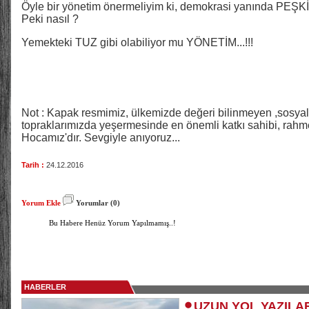
Öyle bir yönetim önermeliyim ki, demokrasi yanında PEŞKİ
Peki nasıl ?
Yemekteki TUZ gibi olabiliyor mu YÖNETİM...!!!
Not : Kapak resmimiz, ülkemizde değeri bilinmeyen ,sosyal p
topraklarımızda yeşermesinde en önemli katkı sahibi, 
Hocamız'dır. Sevgiyle anıyoruz...
Tarih :
24.12.2016
Yorum Ekle
Yorumlar (0)
Bu Habere Henüz Yorum Yapılmamış..!
HABERLER
UZUN YOL YAZILA