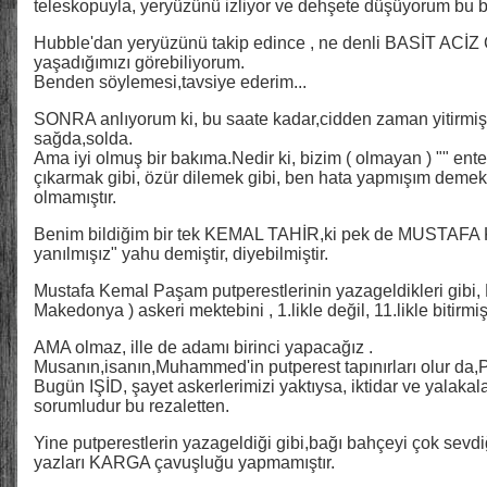
teleskopuyla, yeryüzünü izliyor ve dehşete düşüyorum bu ba
Hubble'dan yeryüzünü takip edince , ne denli BASİT A
yaşadığımızı görebiliyorum.
Benden söylemesi,tavsiye ederim...
SONRA anlıyorum ki, bu saate kadar,cidden zaman yitirmiş
sağda,solda.
Ama iyi olmuş bir bakıma.Nedir ki, bizim ( olmayan ) "" ente
çıkarmak gibi, özür dilemek gibi, ben hata yapmışım deme
olmamıştır.
Benim bildiğim bir tek KEMAL TAHİR,ki pek de MUSTAFA KE
yanılmışız" yahu demiştir, diyebilmiştir.
Mustafa Kemal Paşam putperestlerinin yazageldikleri gib
Makedonya ) askeri mektebini , 1.likle değil, 11.likle bitirmiş
AMA olmaz, ille de adamı birinci yapacağız .
Musanın,isanın,Muhammed'in putperest tapınırları olur d
Bugün IŞİD, şayet askerlerimizi yaktıysa, iktidar ve yalakalar
sorumludur bu rezaletten.
Yine putperestlerin yazageldiği gibi,bağı bahçeyi çok sevd
yazları KARGA çavuşluğu yapmamıştır.