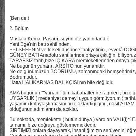
(Ben de )
2. Bölüm
Mustafa Kemal Paşam, suyun öte yanındandır.
Yani Ege'nin batı sahilinden.
FELSEFENİN ve felsefi düşünce faaliyetinin , evvelâ DOĞ
GÜNEY BATI Anadolu sahillerinde ortaya çıktığını biliyoruz
TARAFSIZ tarih,bize İÇ-KARA memleketlerinden ortaya çık
Ne bugünün yunanı , ARSİTO'nun yunanıdır.
Ne de günümüzün BODRUMU, zamanındaki hemşehrimiz
Bodrumudur.
Hatta HALİKARNAS BALIKÇISI'nın bile değildir.
AMA bugünün ""yunanı",tüm kabahatlerine rağmen , bize göre
UYGARLIK ( medeniyet demeyi uygun görmüyorum ) tarihi, 
yaşamını kolaylaştırmasını bize aktardığı gibi , nasıl ADA
olduğunun,adımlarını da açıklar.
Bu noktada, memlekette ( bütün dünya ) varolan VAH(İ)Y ES
tamamı, bize doğruyu göstermemektedir.
SIRTIMIZI onlara dayayarak, insanlığımızın serüvenini öğ
Gerekçem, son derece basit girdilere dayanmaktadır...