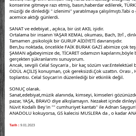
konserine gitmeye razı etmiş, basın,haberdar edilerek, TÜRKİ
müziği de dinlediği " izlenimi" yaratılmaya çalışılmıştı.Tabi o
acemice aktığı günlerdi.
SANAT ve edebiyat , açıkca, bir üst AKIL işidir.
Ortalama bir insanın YAŞAR KEMAL okuması, Bach, Itrî , dinle
Tamamen ,psikolojik bir GURUP AİDİYETİ davranışıdır.
Ben,bu noktada, öncelikle FAİK BURAK GAZİ abimize çok teş
ŞAMAN ağabeyimize de, TİCARET odamızın kapılarını,böyle bir 
gerçekten şükranlarımı sunuyorum.
Ancak, sevgili Celal Soycan'a , bir kaç sözüm var.Entelektüel 
ÖDÜL AÇILIŞ konuşman, çok gereksizdi.Çok uzattın. Orası , 
toplantısı. Celal Soycan'ın düzenlediği bir etkinlik değil.
SONUÇ olarak.
Sanat,edebiyat,müzik alanında, kimseyi, kimseleri gözünüzde
pazar, YAŞA, BRAVO diye alkışlamayın. Nezaket içinde dinleyi
Nüvit Kodallı Bey'in "" cumhuriyet kantatı" ile Adnan Saygu
ANADOLU kokuyorsa, GS kalecisi MUSLERA da , o kadar ANAD
Tarih :
9.01.2023