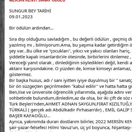
MERSİN KENTİ SANAT ÖDÜLÜ
SUNGUR BEY TARİHİ
09.01.2023
Bir ödülün ardından...
Sıra dışı olduğunu savladığım , bu değerli ödülün , geçmiş 
yazılmış mı , bilmiyorum.Ama, bu yaşıma kadar getirdiğim 
şey var...Bu ülke ve "çocukları", yıkıcı ve yakıcı olanları hariç
şiddetle kapalı insanlardır.Ve ötesinde, birbirlerini dinlemez ,
Vereceği yanıt olarak , dinlediğinin söyledikleri değil, kendi 
aktarır karşısındakine. O yüzden de, kimse kimseyi anlamaz,
göstermez.
Bir başka husus, adı / sanı iyitten iyiye duyulmuş bir " sanatçı
bir ön süzgeçten geçirilmeden "kabul edilir" ve hatta hatta gök
Ben,lise ve üniversite öğrencilik yıllarımda, aşağıda adını v
sohbetinde bulundum,dinledim,az da olsa, bir iki çift de söz 
Türk Beşleri'nden,AHMET ADNAN SAYGUN,FIRAT KIZILTUĞ,
TÜRKALİ ( gerçek adı Abdülkadir Pirhasan'dır) , EMİL GA
BAŞER KAFAOĞLU...
Ayrıca, yakınımda duran dostlarım bilirler, 2022 MERSİN KE
şair-yazar-felsefeci Hilmi Yavuz'un, üç yıl boyunca, Nişantaşı