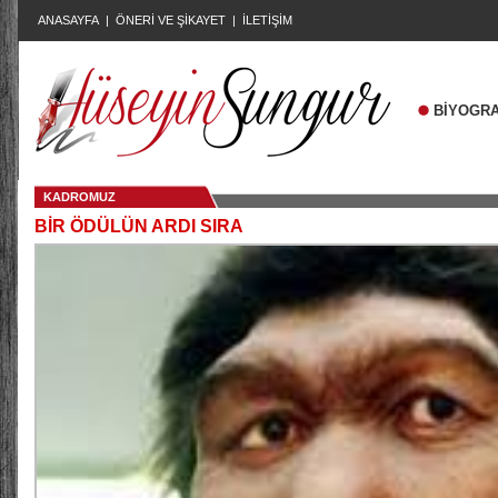
ANASAYFA
|
ÖNERİ VE ŞİKAYET
|
İLETİŞİM
BİYOGRA
KADROMUZ
BİR ÖDÜLÜN ARDI SIRA