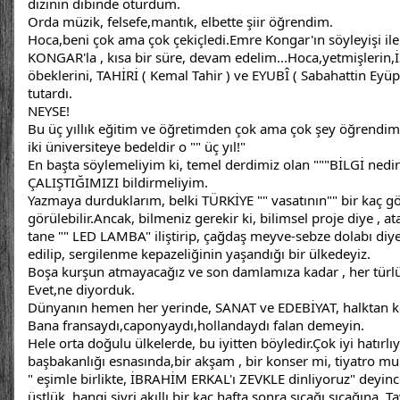
dizinin dibinde oturdum.
Orda müzik, felsefe,mantık, elbette şiir öğrendim.
Hoca,beni çok ama çok çekiçledi.Emre Kongar'ın söyleyişi ile
KONGAR'la , kısa bir süre, devam edelim...Hoca,yetmişlerin
öbeklerini, TAHİRİ ( Kemal Tahir ) ve EYUBÎ ( Sabahattin Eyüp
tutardı.
NEYSE!
Bu üç yıllık eğitim ve öğretimden çok ama çok şey öğrendim.H
iki üniversiteye bedeldir o "" üç yıl!"
En başta söylemeliyim ki, temel derdimiz olan """BİLGİ nedir ,
ÇALIŞTIĞIMIZI bildirmeliyim.
Yazmaya durduklarım, belki TÜRKİYE "" vasatının"" bir kaç gö
görülebilir.Ancak, bilmeniz gerekir ki, bilimsel proje diye ,
tane "" LED LAMBA" iliştirip, çağdaş meyve-sebze dolabı di
edilip, sergilenme kepazeliğinin yaşandığı bir ülkedeyiz.
Boşa kurşun atmayacağız ve son damlamıza kadar , her türlü 
Evet,ne diyorduk.
Dünyanın hemen her yerinde, SANAT ve EDEBİYAT, halktan k
Bana fransaydı,caponyaydı,hollandaydı falan demeyin.
Hele orta doğulu ülkelerde, bu iyitten böyledir.Çok iyi hatırlı
başbakanlığı esnasında,bir akşam , bir konser mi, tiyatro mu 
" eşimle birlikte, İBRAHİM ERKAL'ı ZEVKLE dinliyoruz" deyinc
üstlük, hangi sivri akıllı,bir kaç hafta sonra,sıcağı sıcağına, T