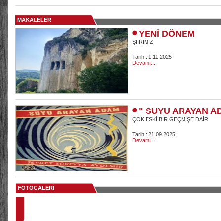
MAKALELER
YENİ DÖNEM
ŞİİRİMİZ
Tarih : 1.11.2025
Devamı...
" SUYU ARAYAN A
ÇOK ESKİ BİR GEÇMİŞE DAİR
Tarih : 21.09.2025
Devamı...
FOTOGALERİ